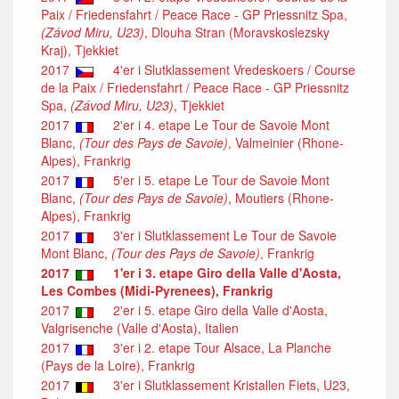
Paix / Friedensfahrt / Peace Race - GP Priessnitz Spa,
(Závod Miru, U23)
, Dlouha Stran (Moravskoslezsky
Kraj), Tjekkiet
2017
4'er i Slutklassement Vredeskoers / Course
de la Paix / Friedensfahrt / Peace Race - GP Priessnitz
Spa,
(Závod Miru, U23)
, Tjekkiet
2017
2'er i 4. etape Le Tour de Savoie Mont
Blanc,
(Tour des Pays de Savoie)
, Valmeinier (Rhone-
Alpes), Frankrig
2017
5'er i 5. etape Le Tour de Savoie Mont
Blanc,
(Tour des Pays de Savoie)
, Moutiers (Rhone-
Alpes), Frankrig
2017
3'er i Slutklassement Le Tour de Savoie
Mont Blanc,
(Tour des Pays de Savoie)
, Frankrig
2017
1'er i 3. etape Giro della Valle d'Aosta,
Les Combes (Midi-Pyrenees), Frankrig
2017
2'er i 5. etape Giro della Valle d'Aosta,
Valgrisenche (Valle d'Aosta), Italien
2017
3'er i 2. etape Tour Alsace, La Planche
(Pays de la Loire), Frankrig
2017
3'er i Slutklassement Kristallen Fiets, U23,