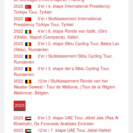
2022
3'er i 4. etape International Presidency
Türkiye Tour, Tyrkiet
2022
5'er i Slutklassement International
Presidency Türkiye Tour, Tyrkiet
2022
4'er i 8. etape Ronde van Italië,
(Giro
d'Italia)
, Napoli (Campania), Italien
2022
2'er i 2. etape Sibiu Cycling Tour, Balea Lac
(Sibiu), Rumænien
2022
2'er i Slutklassement Sibiu Cycling Tour,
Rumænien
2022
3'er i 3. etape del a Sibiu Cycling Tour,
Rumænien
2022
12'er i Slutklassement Ronde van het
Waalse Gewest / Tour de Wallonie,
(Tour de la Région
Wallonne)
, Belgien
2023
2023
6'er i 3. etape UAE Tour, Jebel Jais (Ras Al
Khaimah), De Forenede Arabiske Emirater
2023
12'er i 7. etape UAE Tour, Jebel Hafeet