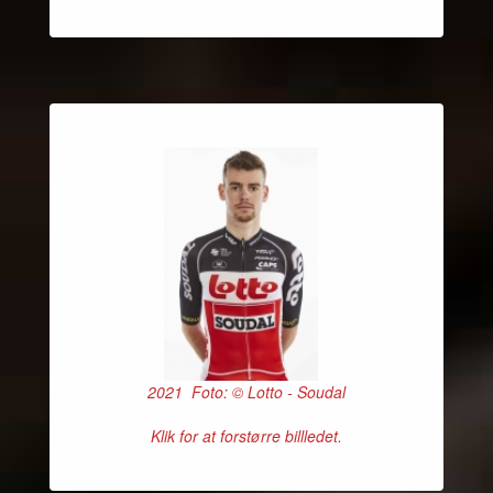
2021 Foto: © Lotto - Soudal
Klik for at forstørre billledet.