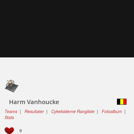
Harm Vanhoucke
Teams
|
Resultater
|
Cykelsiderne Rangliste
|
Fotoalbum
|
Stats
9