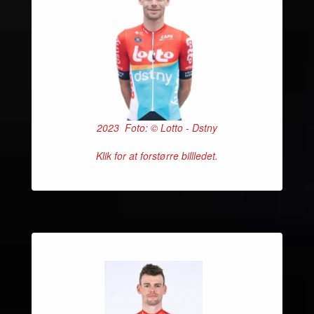
2023 Foto: © Lotto - Dstny
Klik for at forstørre billledet.