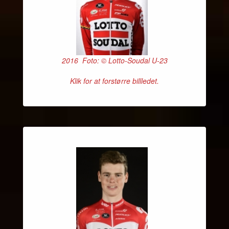
2016 Foto: © Lotto-Soudal U-23
Klik for at forstørre billledet.