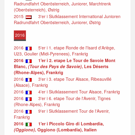
Radrundfahrt Oberösterreich, Juniorer, Marchtrenk
(Oberösterreich), Østrig
2015
3'er i Slutklassement International Junioren
Radrundfahrt Oberösterreich, Juniorer, Østrig
2016
2016
5'er i 1. etape Ronde de l'Isard d'Ariège,
U23, Goulier (Midi-Pyrenees), Frankrig
2016
1'er i 2. etape Le Tour de Savoie Mont
Blanc,
(Tour des Pays de Savoie)
, Les Déserts
(Rhone-Alpes), Frankrig
2016
3'er i 3. etape Tour Alsace, Ribeauvillé
(Alsace), Frankrig
2016
4'er i Slutklassement Tour Alsace, Frankrig
2016
3'er i 6. etape Tour de l'Avenir, Tignes
(Rhone-Alpes), Frankrig
2016
9'er i Slutklassement Tour de l'Avenir,
Frankrig
2016
1'er i Piccolo Giro di Lombardia,
(Oggiono)
, Oggiono (Lombardia), Italien