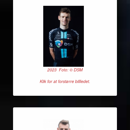
2023 Foto: © DSM
Klik for at forstørre billledet.