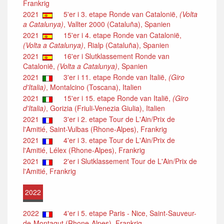
Frankrig
2021
5'er i 3. etape Ronde van Catalonië,
(Volta
a Catalunya)
, Vallter 2000 (Cataluña), Spanien
2021
15'er i 4. etape Ronde van Catalonië,
(Volta a Catalunya)
, Rialp (Cataluña), Spanien
2021
16'er i Slutklassement Ronde van
Catalonië,
(Volta a Catalunya)
, Spanien
2021
3'er i 11. etape Ronde van Italië,
(Giro
d'Italia)
, Montalcino (Toscana), Italien
2021
15'er i 15. etape Ronde van Italië,
(Giro
d'Italia)
, Gorizia (Friuli-Venezia Giulia), Italien
2021
3'er i 2. etape Tour de L'Ain/Prix de
l'Amitié, Saint-Vulbas (Rhone-Alpes), Frankrig
2021
4'er i 3. etape Tour de L'Ain/Prix de
l'Amitié, Lélex (Rhone-Alpes), Frankrig
2021
2'er i Slutklassement Tour de L'Ain/Prix de
l'Amitié, Frankrig
2022
2022
4'er i 5. etape Paris - Nice, Saint-Sauveur-
de-Montagut (Rhone-Alpes), Frankrig