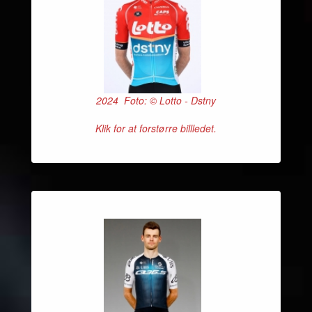
2024 Foto: © Lotto - Dstny
Klik for at forstørre billledet.