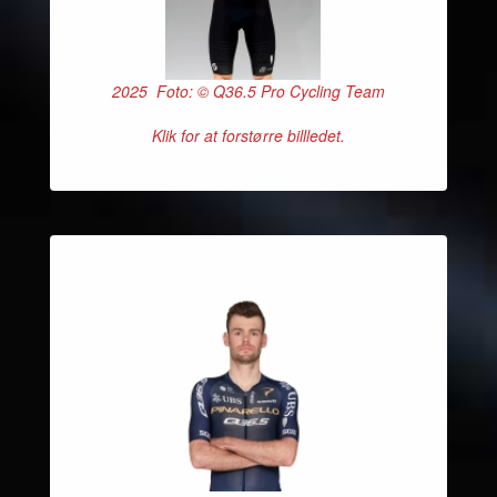
2025 Foto: © Q36.5 Pro Cycling Team
Klik for at forstørre billledet.