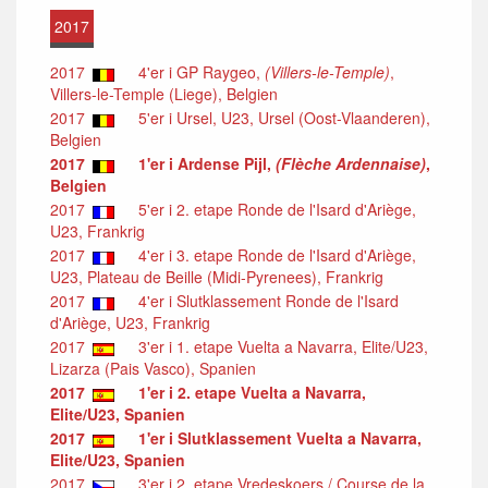
2017
2017
4'er i GP Raygeo,
(Villers-le-Temple)
,
Villers-le-Temple (Liege), Belgien
2017
5'er i Ursel, U23, Ursel (Oost-Vlaanderen),
Belgien
2017
1'er i Ardense Pijl,
(Flèche Ardennaise)
,
Belgien
2017
5'er i 2. etape Ronde de l'Isard d'Ariège,
U23, Frankrig
2017
4'er i 3. etape Ronde de l'Isard d'Ariège,
U23, Plateau de Beille (Midi-Pyrenees), Frankrig
2017
4'er i Slutklassement Ronde de l'Isard
d'Ariège, U23, Frankrig
2017
3'er i 1. etape Vuelta a Navarra, Elite/U23,
Lizarza (Pais Vasco), Spanien
2017
1'er i 2. etape Vuelta a Navarra,
Elite/U23, Spanien
2017
1'er i Slutklassement Vuelta a Navarra,
Elite/U23, Spanien
2017
3'er i 2. etape Vredeskoers / Course de la