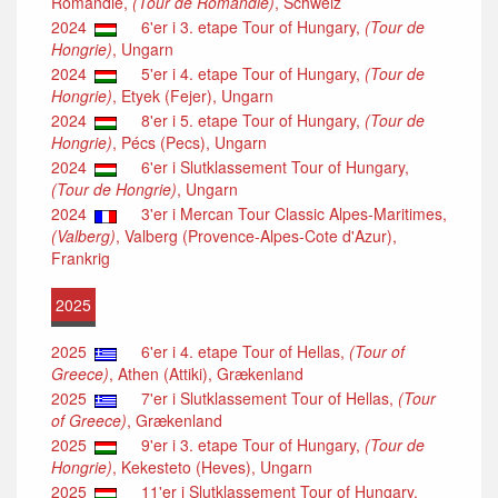
Romandië,
(Tour de Romandie)
, Schweiz
2024
6'er i 3. etape Tour of Hungary,
(Tour de
Hongrie)
, Ungarn
2024
5'er i 4. etape Tour of Hungary,
(Tour de
Hongrie)
, Etyek (Fejer), Ungarn
2024
8'er i 5. etape Tour of Hungary,
(Tour de
Hongrie)
, Pécs (Pecs), Ungarn
2024
6'er i Slutklassement Tour of Hungary,
(Tour de Hongrie)
, Ungarn
2024
3'er i Mercan Tour Classic Alpes-Maritimes,
(Valberg)
, Valberg (Provence-Alpes-Cote d'Azur),
Frankrig
2025
2025
6'er i 4. etape Tour of Hellas,
(Tour of
Greece)
, Athen (Attiki), Grækenland
2025
7'er i Slutklassement Tour of Hellas,
(Tour
of Greece)
, Grækenland
2025
9'er i 3. etape Tour of Hungary,
(Tour de
Hongrie)
, Kekesteto (Heves), Ungarn
2025
11'er i Slutklassement Tour of Hungary,