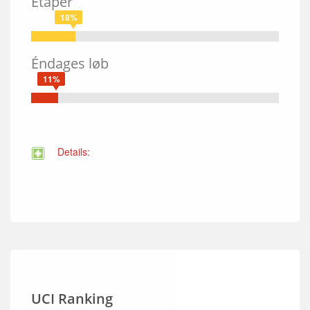
Etaper
18%
Éndages løb
11%
Details:
UCI Ranking