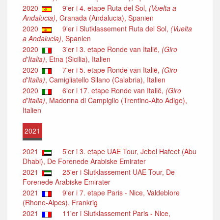
2020
9'er i 4. etape Ruta del Sol,
(Vuelta a
Andalucia)
, Granada (Andalucia), Spanien
2020
9'er i Slutklassement Ruta del Sol,
(Vuelta
a Andalucia)
, Spanien
2020
3'er i 3. etape Ronde van Italië,
(Giro
d'Italia)
, Etna (Sicilia), Italien
2020
7'er i 5. etape Ronde van Italië,
(Giro
d'Italia)
, Camigliatello Silano (Calabria), Italien
2020
6'er i 17. etape Ronde van Italië,
(Giro
d'Italia)
, Madonna di Campiglio (Trentino-Alto Adige),
Italien
2021
2021
5'er i 3. etape UAE Tour, Jebel Hafeet (Abu
Dhabi), De Forenede Arabiske Emirater
2021
25'er i Slutklassement UAE Tour, De
Forenede Arabiske Emirater
2021
9'er i 7. etape Paris - Nice, Valdeblore
(Rhone-Alpes), Frankrig
2021
11'er i Slutklassement Paris - Nice,