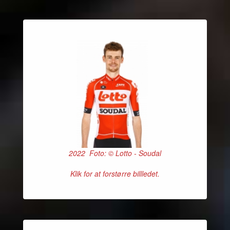
2022 Foto: © Lotto - Soudal
Klik for at forstørre billledet.