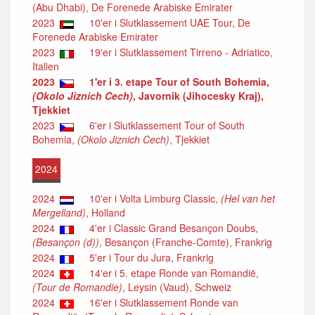
(Abu Dhabi), De Forenede Arabiske Emirater
2023
10'er i Slutklassement UAE Tour, De
Forenede Arabiske Emirater
2023
19'er i Slutklassement Tirreno - Adriatico,
Italien
2023
1'er i 3. etape Tour of South Bohemia,
(Okolo Jiznich Cech)
, Javornik (Jihocesky Kraj),
Tjekkiet
2023
6'er i Slutklassement Tour of South
Bohemia,
(Okolo Jiznich Cech)
, Tjekkiet
2024
2024
10'er i Volta Limburg Classic,
(Hel van het
Mergelland)
, Holland
2024
4'er i Classic Grand Besançon Doubs,
(Besançon (d))
, Besançon (Franche-Comte), Frankrig
2024
5'er i Tour du Jura, Frankrig
2024
14'er i 5. etape Ronde van Romandië,
(Tour de Romandie)
, Leysin (Vaud), Schweiz
2024
16'er i Slutklassement Ronde van