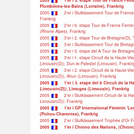
2005
1'er i 3. etape Tour de France Fem
Plombières-les-Bains (Lorraine), Frankrig
2005
2'er i Slutklassement Tour de Franc
Frankrig
2005
2'er i 6. etape Tour de France Femin
(Rhone-Alpes), Frankrig
2005
3'er i 2. etape Tour de Bretagne(D), Y
2005
3'er i Slutklassement Tour de Bretagn
2005
2'er i 5. etape del A Tour de Bretagne
2005
3'er i 1. etape Circuit de la Haute-Vi
Limousin(D))
, Dun-le-Palestel (Limousin), Frankri
2005
3'er i 2. etape Circuit de la Haute-Vi
Limousin(D))
, Ahun (Limousin), Frankrig
2005
1'er i 3. etape del b Circuit de la
Limousin(D))
, Limoges (Limousin), Frankrig
2005
2'er i Slutklassement Circuit de la H
Limousin(D))
, Frankrig
2005
1'er i GP International Féminin 'L
(Poitou-Charentes), Frankrig
2005
2'er i Slutklassement Trophée d'Or F
2005
1'er i Chrono des Nations,
(Chrono