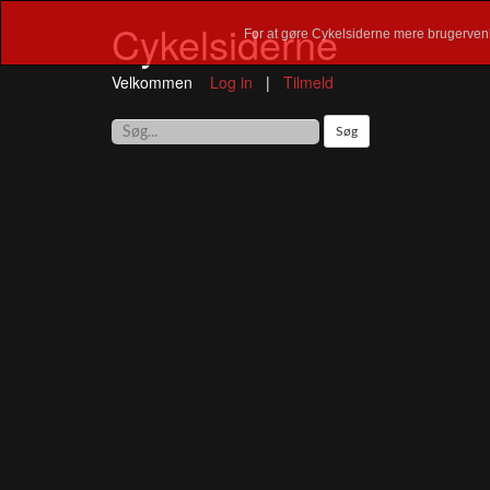
Cykelsiderne
For at gøre Cykelsiderne mere brugervenl
Velkommen
Log in
|
Tilmeld