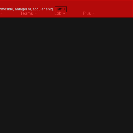
meside, antager vi, at du er enig.
Tæt X
Teams
Løb
Plus