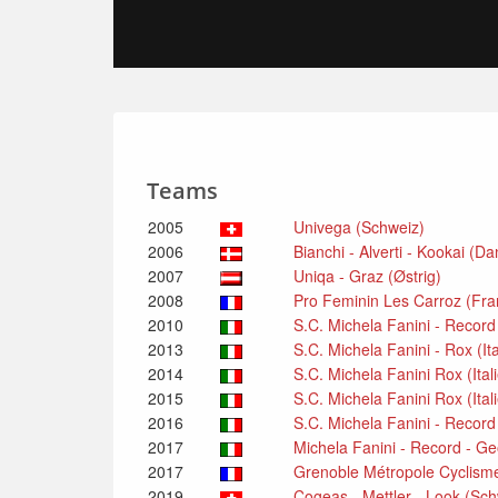
Teams
2005
Univega (Schweiz)
2006
Bianchi - Alverti - Kookai (D
2007
Uniqa - Graz (Østrig)
2008
Pro Feminin Les Carroz (Fra
2010
S.C. Michela Fanini - Record 
2013
S.C. Michela Fanini - Rox (It
2014
S.C. Michela Fanini Rox (Ital
2015
S.C. Michela Fanini Rox (Ital
2016
S.C. Michela Fanini - Record
2017
Michela Fanini - Record - Ge
2017
Grenoble Métropole Cyclisme
2019
Cogeas - Mettler - Look (Sc