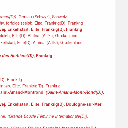
ersau(D))
, Gersau (Schwyz), Schweiz
v. forfølgelsesløb, Elite, Frankrig(D), Frankrig
ej, Enkeltstart, Elite, Frankrig(D), Frankrig
løb, Elite(D), Athínai (Attiki), Grækenland
tstart, Elite(D), Athínai (Attiki), Grækenland
 des Herbiers(D))
, Frankrig
D), Frankrig
tløb, Elite, Frankrig(D), Frankrig
e Saint-Amand-Montrond,
(Saint-Amand-Mont-Rond(D))
,
vej, Enkeltstart, Elite, Frankrig(D), Boulogne-sur-Mer
ine,
(Grande Boucle Féminine Internationale(D))
,