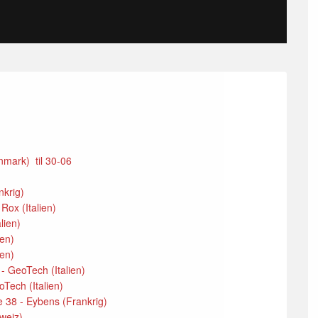
anmark) til 30-06
nkrig)
Rox (Italien)
alien)
ien)
ien)
 - GeoTech (Italien)
oTech (Italien)
 38 - Eybens (Frankrig)
hweiz)