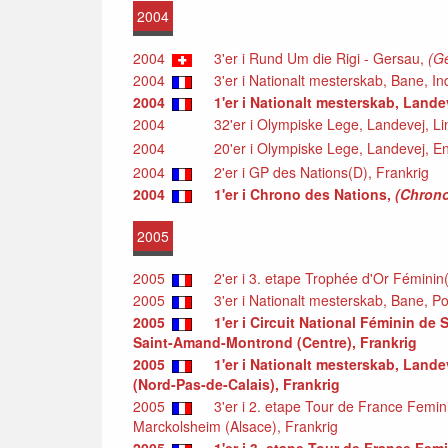
2004
2004
3'er i Rund Um die Rigi - Gersau,
(G
2004
3'er i Nationalt mesterskab, Bane, Indi
2004
1'er i Nationalt mesterskab, Landev
2004
32'er i Olympiske Lege, Landevej, Linie
2004
20'er i Olympiske Lege, Landevej, Enkel
2004
2'er i GP des Nations(D), Frankrig
2004
1'er i Chrono des Nations,
(Chrono
2005
2005
2'er i 3. etape Trophée d'Or Féminin(
2005
3'er i Nationalt mesterskab, Bane, Poin
2005
1'er i Circuit National Féminin d
Saint-Amand-Montrond (Centre), Frankrig
2005
1'er i Nationalt mesterskab, Lande
(Nord-Pas-de-Calais), Frankrig
2005
3'er i 2. etape Tour de France Femin
Marckolsheim (Alsace), Frankrig