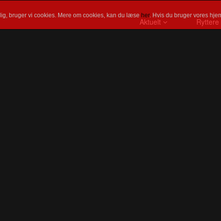
ig, bruger vi cookies. Mere om cookies, kan du læse
her
. Hvis du bruger vores hjem
Aktuelt
Ryttere