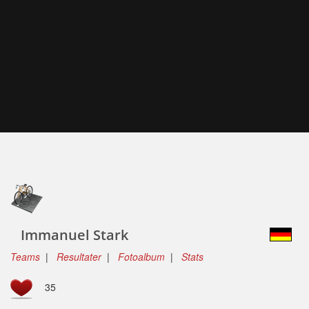
Immanuel Stark
Teams
|
Resultater
|
Fotoalbum
|
Stats
35