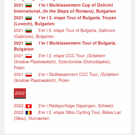
2021
1'er i Slutklassement Cup of Doltcini
International,
(In the Steps of Romans)
, Bulgarien
2021
1'er i 2. etape Tour of Bulgaria, Troyan
(Lovech), Bulgarien
2021
5'er i 5. etape Tour of Bulgaria, Gabrovo
(Gabrovo), Bulgarien
2021
1'er i Slutklassement Tour of Bulgaria,
Bulgarien
2021
3'er i 2. etape CCC Tour,
(Szlakiem
Grodow Piastowskich)
, Dzierżoniów (Dolnośląskie),
Polen
2021
2'er i Slutklassement CCC Tour,
(Szlakiem
Grodow Piastowskich)
, Polen
2022
2022
2'er i Radsporttage Gippingen, Schweiz
2022
8'er i 2. etape Sibiu Cycling Tour, Balea Lac
(Sibiu), Rumænien