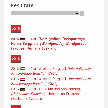
Resultater
2015
2015
1'er i Wernigeröder Radsporttage,
Harzer Bergpreis,
(Wernigerode)
, Wernigerode
(Sachsen-Anhalt), Tyskland
2016
2016
2'er i 2. etape Purgstall,
(Internationaler
Radsporttage Erlauftal)
, Østrig
2016
2'er i 3. etape Purgstall,
(Internationaler
Radsporttage Erlauftal)
, Østrig
2016
3'er i Rund um den Sachsenring,
(Hohenstein-Ernstthal)
, Hohenstein-Ernstthal
(Sachsen), Tyskland