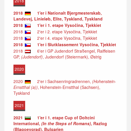
2018
2018
1'er i Nationalt Bjergmesterskab,
Landevej, Linieløb, Elite, Tyskland, Tyskland
2018
1'er i 1. etape Vysočina, Tjekkiet
2018
2'er i 2. etape Vysočina, Tjekkiet
2018
2'er i 4. etape Vysočina, Tjekkiet
2018
1'er i Slutklassement Vysočina, Tjekkiet
2018
6'er i GP Judendorf Straßengel, Raiffeisen
GP,
(Judendorf)
, Judendorf (Steiermark), Østrig
2020
2020
2'er i Sachsenringradrennen,
(Hohenstein-
Ernstthal (a))
, Hohenstein-Ernstthal (Sachsen),
Tyskland
2021
2021
1'er i 1. etape Cup of Doltcini
International,
(In the Steps of Romans)
, Razlog
(Blagoevgrad), Bulgarien