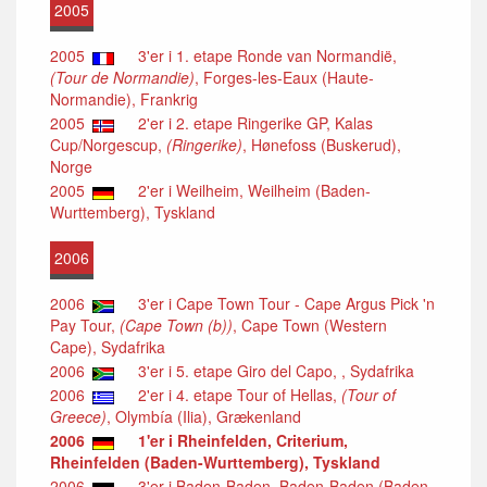
2005
2005
3'er i 1. etape Ronde van Normandië,
(Tour de Normandie)
, Forges-les-Eaux (Haute-
Normandie), Frankrig
2005
2'er i 2. etape Ringerike GP, Kalas
Cup/Norgescup,
(Ringerike)
, Hønefoss (Buskerud),
Norge
2005
2'er i Weilheim, Weilheim (Baden-
Wurttemberg), Tyskland
2006
2006
3'er i Cape Town Tour - Cape Argus Pick 'n
Pay Tour,
(Cape Town (b))
, Cape Town (Western
Cape), Sydafrika
2006
3'er i 5. etape Giro del Capo, , Sydafrika
2006
2'er i 4. etape Tour of Hellas,
(Tour of
Greece)
, Olymbía (Ilia), Grækenland
2006
1'er i Rheinfelden, Criterium,
Rheinfelden (Baden-Wurttemberg), Tyskland
2006
3'er i Baden-Baden, Baden-Baden (Baden-