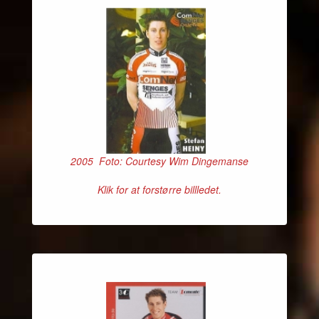
2005 Foto: Courtesy Wim Dingemanse
Klik for at forstørre billledet.