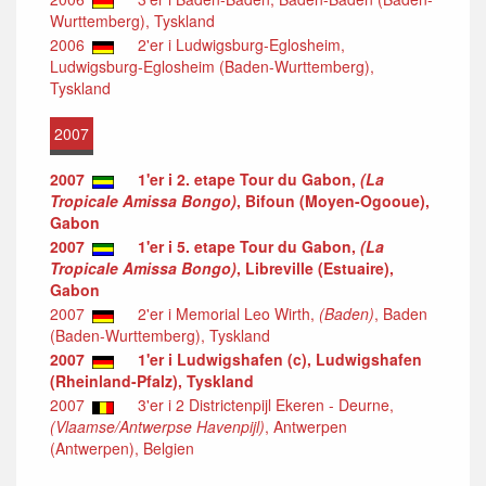
Wurttemberg), Tyskland
2006
2'er i Ludwigsburg-Eglosheim,
Ludwigsburg-Eglosheim (Baden-Wurttemberg),
Tyskland
2007
2007
1'er i 2. etape Tour du Gabon,
(La
Tropicale Amissa Bongo)
, Bifoun (Moyen-Ogooue),
Gabon
2007
1'er i 5. etape Tour du Gabon,
(La
Tropicale Amissa Bongo)
, Libreville (Estuaire),
Gabon
2007
2'er i Memorial Leo Wirth,
(Baden)
, Baden
(Baden-Wurttemberg), Tyskland
2007
1'er i Ludwigshafen (c), Ludwigshafen
(Rheinland-Pfalz), Tyskland
2007
3'er i 2 Districtenpijl Ekeren - Deurne,
(Vlaamse/Antwerpse Havenpijl)
, Antwerpen
(Antwerpen), Belgien