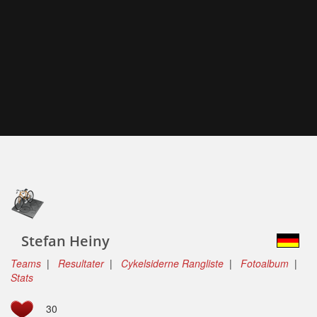
Stefan Heiny
Teams
|
Resultater
|
Cykelsiderne Rangliste
|
Fotoalbum
|
Stats
30