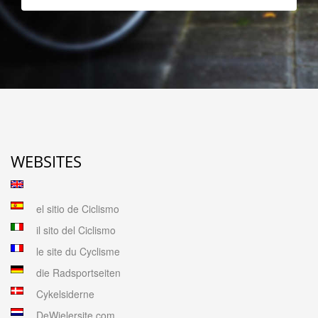
WEBSITES
el sitio de Ciclismo
il sito del Ciclismo
le site du Cyclisme
die Radsportseiten
Cykelsiderne
DeWielersite.com