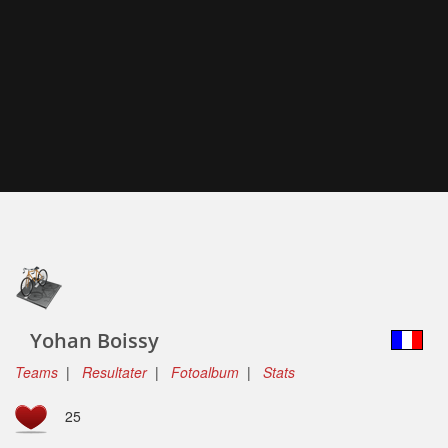
Yohan Boissy
Teams
|
Resultater
|
Fotoalbum
|
Stats
25