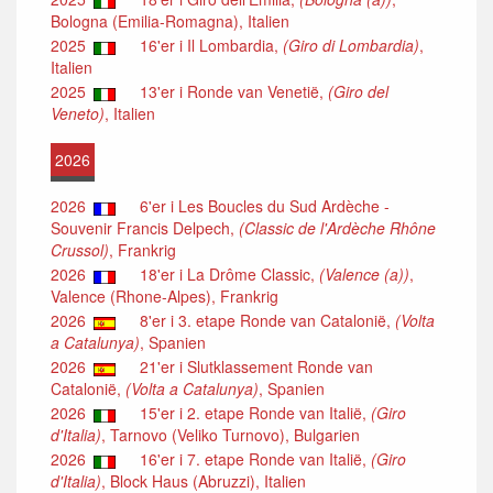
Bologna (Emilia-Romagna), Italien
2025
16'er i Il Lombardia,
(Giro di Lombardia)
,
Italien
2025
13'er i Ronde van Venetië,
(Giro del
Veneto)
, Italien
2026
2026
6'er i Les Boucles du Sud Ardèche -
Souvenir Francis Delpech,
(Classic de l'Ardèche Rhône
Crussol)
, Frankrig
2026
18'er i La Drôme Classic,
(Valence (a))
,
Valence (Rhone-Alpes), Frankrig
2026
8'er i 3. etape Ronde van Catalonië,
(Volta
a Catalunya)
, Spanien
2026
21'er i Slutklassement Ronde van
Catalonië,
(Volta a Catalunya)
, Spanien
2026
15'er i 2. etape Ronde van Italië,
(Giro
d'Italia)
, Tarnovo (Veliko Turnovo), Bulgarien
2026
16'er i 7. etape Ronde van Italië,
(Giro
d'Italia)
, Block Haus (Abruzzi), Italien