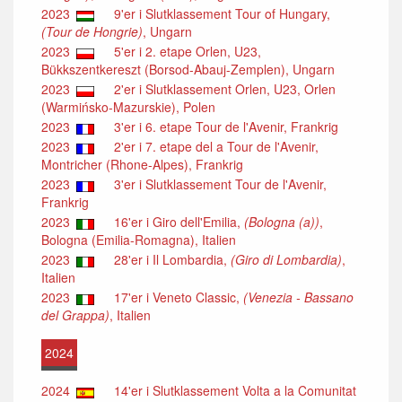
2023
9'er i Slutklassement Tour of Hungary,
(Tour de Hongrie)
, Ungarn
2023
5'er i 2. etape Orlen, U23,
Bükkszentkereszt (Borsod-Abauj-Zemplen), Ungarn
2023
2'er i Slutklassement Orlen, U23, Orlen
(Warmińsko-Mazurskie), Polen
2023
3'er i 6. etape Tour de l'Avenir, Frankrig
2023
2'er i 7. etape del a Tour de l'Avenir,
Montricher (Rhone-Alpes), Frankrig
2023
3'er i Slutklassement Tour de l'Avenir,
Frankrig
2023
16'er i Giro dell'Emilia,
(Bologna (a))
,
Bologna (Emilia-Romagna), Italien
2023
28'er i Il Lombardia,
(Giro di Lombardia)
,
Italien
2023
17'er i Veneto Classic,
(Venezia - Bassano
del Grappa)
, Italien
2024
2024
14'er i Slutklassement Volta a la Comunitat