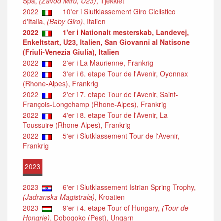
Spa,
(Závod Miru, U23)
, Tjekkiet
2022
10'er i Slutklassement Giro Ciclistico
d'Italia,
(Baby Giro)
, Italien
2022
1'er i Nationalt mesterskab, Landevej,
Enkeltstart, U23, Italien, San Giovanni al Natisone
(Friuli-Venezia Giulia), Italien
2022
2'er i La Maurienne, Frankrig
2022
3'er i 6. etape Tour de l'Avenir, Oyonnax
(Rhone-Alpes), Frankrig
2022
2'er i 7. etape Tour de l'Avenir, Saint-
François-Longchamp (Rhone-Alpes), Frankrig
2022
4'er i 8. etape Tour de l'Avenir, La
Toussuire (Rhone-Alpes), Frankrig
2022
5'er i Slutklassement Tour de l'Avenir,
Frankrig
2023
2023
6'er i Slutklassement Istrian Spring Trophy,
(Jadranska Magistrala)
, Kroatien
2023
9'er i 4. etape Tour of Hungary,
(Tour de
Hongrie)
, Dobogoko (Pest), Ungarn