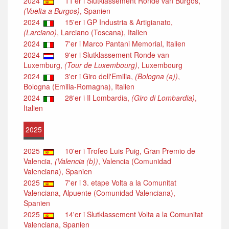
2024
11'er i Slutklassement Ronde van Burgos,
(Vuelta a Burgos)
, Spanien
2024
15'er i GP Industria & Artigianato,
(Larciano)
, Larciano (Toscana), Italien
2024
7'er i Marco Pantani Memorial, Italien
2024
9'er i Slutklassement Ronde van
Luxemburg,
(Tour de Luxembourg)
, Luxembourg
2024
3'er i Giro dell'Emilia,
(Bologna (a))
,
Bologna (Emilia-Romagna), Italien
2024
28'er i Il Lombardia,
(Giro di Lombardia)
,
Italien
2025
2025
10'er i Trofeo Luis Puig, Gran Premio de
Valencia,
(Valencia (b))
, Valencia (Comunidad
Valenciana), Spanien
2025
7'er i 3. etape Volta a la Comunitat
Valenciana, Alpuente (Comunidad Valenciana),
Spanien
2025
14'er i Slutklassement Volta a la Comunitat
Valenciana, Spanien