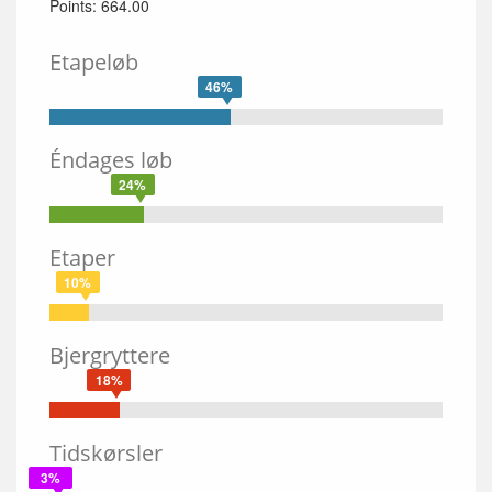
Points: 664.00
Etapeløb
46%
Éndages løb
24%
Etaper
10%
Bjergryttere
18%
Tidskørsler
3%