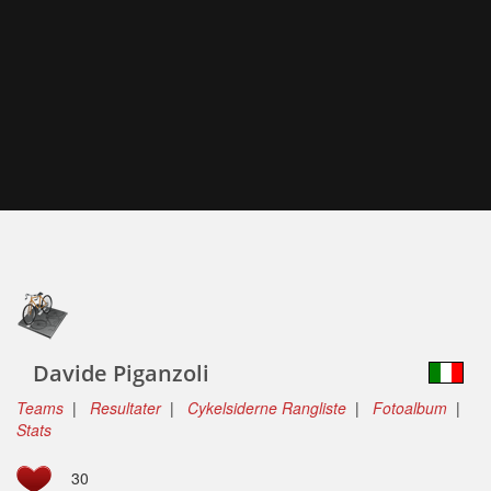
Davide Piganzoli
Teams
|
Resultater
|
Cykelsiderne Rangliste
|
Fotoalbum
|
Stats
30