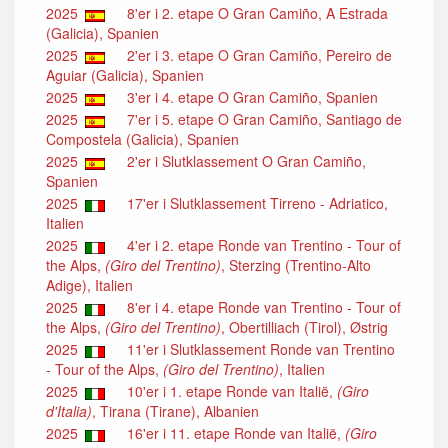
2025
8'er i 2. etape O Gran Camiño, A Estrada
(Galicia), Spanien
2025
2'er i 3. etape O Gran Camiño, Pereiro de
Aguiar (Galicia), Spanien
2025
3'er i 4. etape O Gran Camiño, Spanien
2025
7'er i 5. etape O Gran Camiño, Santiago de
Compostela (Galicia), Spanien
2025
2'er i Slutklassement O Gran Camiño,
Spanien
2025
17'er i Slutklassement Tirreno - Adriatico,
Italien
2025
4'er i 2. etape Ronde van Trentino - Tour of
the Alps,
(Giro del Trentino)
, Sterzing (Trentino-Alto
Adige), Italien
2025
8'er i 4. etape Ronde van Trentino - Tour of
the Alps,
(Giro del Trentino)
, Obertilliach (Tirol), Østrig
2025
11'er i Slutklassement Ronde van Trentino
- Tour of the Alps,
(Giro del Trentino)
, Italien
2025
10'er i 1. etape Ronde van Italië,
(Giro
d'Italia)
, Tirana (Tirane), Albanien
2025
16'er i 11. etape Ronde van Italië,
(Giro