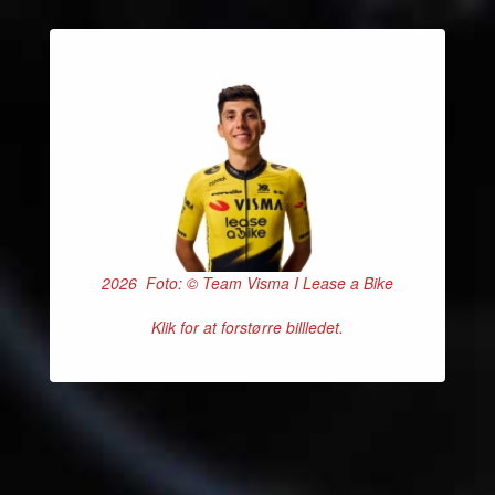
2026 Foto: © Team Visma I Lease a Bike
Klik for at forstørre billledet.