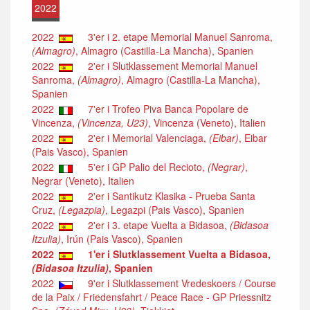
2022
2022
3'er i 2. etape Memorial Manuel Sanroma,
(Almagro)
, Almagro (Castilla-La Mancha), Spanien
2022
2'er i Slutklassement Memorial Manuel
Sanroma,
(Almagro)
, Almagro (Castilla-La Mancha),
Spanien
2022
7'er i Trofeo Piva Banca Popolare de
Vincenza,
(Vincenza, U23)
, Vincenza (Veneto), Italien
2022
2'er i Memorial Valenciaga,
(Eibar)
, Eibar
(Pais Vasco), Spanien
2022
5'er i GP Palio del Recioto,
(Negrar)
,
Negrar (Veneto), Italien
2022
2'er i Santikutz Klasika - Prueba Santa
Cruz,
(Legazpia)
, Legazpi (Pais Vasco), Spanien
2022
2'er i 3. etape Vuelta a Bidasoa,
(Bidasoa
Itzulia)
, Irún (Pais Vasco), Spanien
2022
1'er i Slutklassement Vuelta a Bidasoa,
(Bidasoa Itzulia)
, Spanien
2022
9'er i Slutklassement Vredeskoers / Course
de la Paix / Friedensfahrt / Peace Race - GP Priessnitz