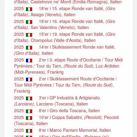
d'Italia)
, Castelnovo ne' Monti (Emilia-Romagna), Italien
2025
18'er i 15. etape Ronde van Italië,
(Giro
d'Italia)
, Asiago (Veneto), Italien
2025
18'er i 16. etape Ronde van Italië,
(Giro
d'Italia)
, San Valentino (Veneto), Italien
2025
15'er i 19. etape Ronde van Italië,
(Giro
d'Italia)
, Champoluc (Valle d'Aosta), Italien
2025
14'er i Slutklassement Ronde van Italië,
(Giro d'Italia)
, Italien
2025
2'er i 3. etape Route d'Occitanie / Tour Midi
Pyrénées / Tour du Tarn,
(Route du Sud)
, Luz-Ardiden
(Midi-Pyrenees), Frankrig
2025
2'er i Slutklassement Route d'Occitanie /
Tour Midi Pyrénées / Tour du Tarn,
(Route du Sud)
,
Frankrig
2025
3'er i GP Industria & Artigianato,
(Larciano)
, Larciano (Toscana), Italien
2025
8'er i Giro della Toscana, Italien
2025
10'er i Coppa Sabatini,
(Peccioli)
, Peccioli
(Toscana), Italien
2025
8'er i Marco Pantani Memorial, Italien
2025
18'er i Giro dell'Emilia,
(Bologna (a))
,