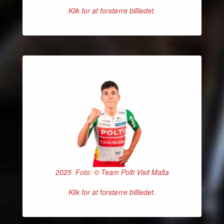
Klik for at forstørre billledet.
2025 Foto: © Team Polti Visit Malta
Klik for at forstørre billledet.