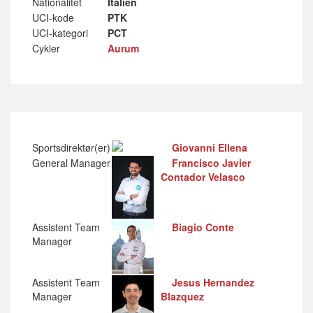
Nationalitet
Italien
UCI-kode
PTK
UCI-kategori
PCT
Cykler
Aurum
Sportsdirektør(er)
Giovanni Ellena
General Manager
Francisco Javier
Contador Velasco
Assistent Team
Biagio Conte
Manager
Assistent Team
Jesus Hernandez
Manager
Blazquez