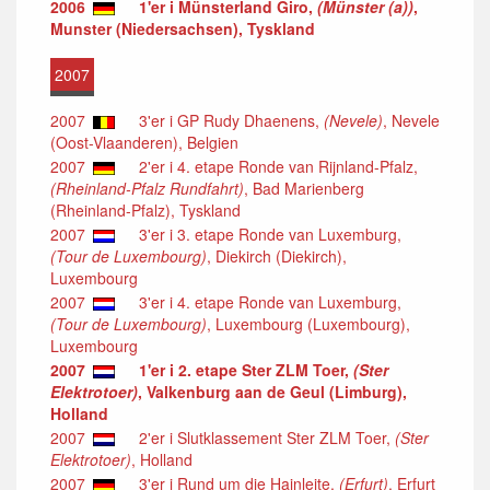
2006
1'er i Münsterland Giro,
(Münster (a))
,
Munster (Niedersachsen), Tyskland
2007
2007
3'er i GP Rudy Dhaenens,
(Nevele)
, Nevele
(Oost-Vlaanderen), Belgien
2007
2'er i 4. etape Ronde van Rijnland-Pfalz,
(Rheinland-Pfalz Rundfahrt)
, Bad Marienberg
(Rheinland-Pfalz), Tyskland
2007
3'er i 3. etape Ronde van Luxemburg,
(Tour de Luxembourg)
, Diekirch (Diekirch),
Luxembourg
2007
3'er i 4. etape Ronde van Luxemburg,
(Tour de Luxembourg)
, Luxembourg (Luxembourg),
Luxembourg
2007
1'er i 2. etape Ster ZLM Toer,
(Ster
Elektrotoer)
, Valkenburg aan de Geul (Limburg),
Holland
2007
2'er i Slutklassement Ster ZLM Toer,
(Ster
Elektrotoer)
, Holland
2007
3'er i Rund um die Hainleite,
(Erfurt)
, Erfurt