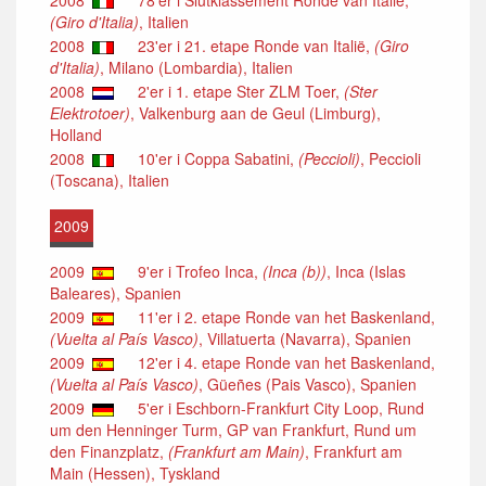
(Giro d'Italia)
, Italien
2008
23'er i 21. etape Ronde van Italië,
(Giro
d'Italia)
, Milano (Lombardia), Italien
2008
2'er i 1. etape Ster ZLM Toer,
(Ster
Elektrotoer)
, Valkenburg aan de Geul (Limburg),
Holland
2008
10'er i Coppa Sabatini,
(Peccioli)
, Peccioli
(Toscana), Italien
2009
2009
9'er i Trofeo Inca,
(Inca (b))
, Inca (Islas
Baleares), Spanien
2009
11'er i 2. etape Ronde van het Baskenland,
(Vuelta al País Vasco)
, Villatuerta (Navarra), Spanien
2009
12'er i 4. etape Ronde van het Baskenland,
(Vuelta al País Vasco)
, Güeñes (Pais Vasco), Spanien
2009
5'er i Eschborn-Frankfurt City Loop, Rund
um den Henninger Turm, GP van Frankfurt, Rund um
den Finanzplatz,
(Frankfurt am Main)
, Frankfurt am
Main (Hessen), Tyskland