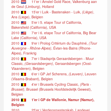
2010
11'er i Amstel Gold Race, Valkenburg aan
de Geul (Limburg), Holland
2010
15'er i Luik - Bastenaken - Luik,
(Liège)
,
Ans (Liege), Belgien
2010
5'er i 5. etape Tour of California,
Bakersfield (California), USA
2010
7'er i 6. etape Tour of California, Big Bear
Lake (California), USA
2010
9'er i Prolog Critérium du Dauphiné,
(Tour
Auvergne - Rhône-Alpes)
, Évian-les-Bains (Rhone-
Alpes), Frankrig
2010
7'er i Stadsprijs Geraardsbergen - Muur
Classic,
(Geraardsbergen)
, Geraardsbergen (Oost-
Vlaanderen), Belgien
2010
6'er i GP Jef Scherens,
(Leuven)
, Leuven
(Vlaams-Brabant), Belgien
2010
4'er i Brussels Cycling Classic,
(Paris -
Brussel)
, Brussel (Brussels Hoofdstedelijk Gewest),
Belgien
2010
1'er i GP de Wallonie, Namur (Namur),
Belgien
2010
25'er i Verdensmesterskab, Landevej,