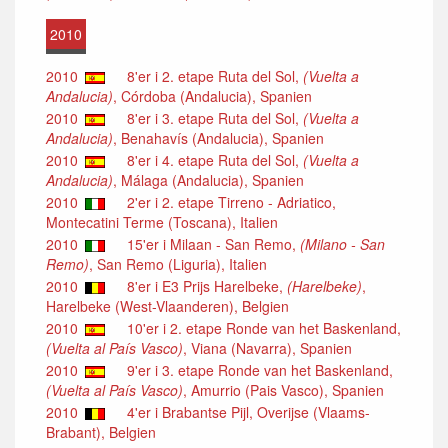
2010
2010
8'er i 2. etape Ruta del Sol,
(Vuelta a
Andalucia)
, Córdoba (Andalucia), Spanien
2010
8'er i 3. etape Ruta del Sol,
(Vuelta a
Andalucia)
, Benahavís (Andalucia), Spanien
2010
8'er i 4. etape Ruta del Sol,
(Vuelta a
Andalucia)
, Málaga (Andalucia), Spanien
2010
2'er i 2. etape Tirreno - Adriatico,
Montecatini Terme (Toscana), Italien
2010
15'er i Milaan - San Remo,
(Milano - San
Remo)
, San Remo (Liguria), Italien
2010
8'er i E3 Prijs Harelbeke,
(Harelbeke)
,
Harelbeke (West-Vlaanderen), Belgien
2010
10'er i 2. etape Ronde van het Baskenland,
(Vuelta al País Vasco)
, Viana (Navarra), Spanien
2010
9'er i 3. etape Ronde van het Baskenland,
(Vuelta al País Vasco)
, Amurrio (Pais Vasco), Spanien
2010
4'er i Brabantse Pijl, Overijse (Vlaams-
Brabant), Belgien