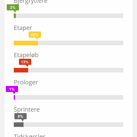
Bjergryttere
2%
Etaper
22%
Etapeløb
13%
Prologer
1%
Sprintere
9%
Tidskørsler