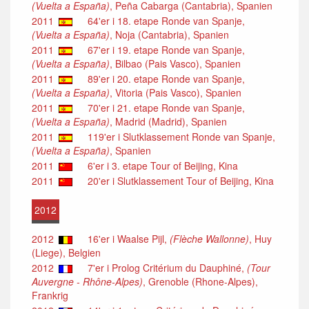
(Vuelta a España)
, Peña Cabarga (Cantabria), Spanien
2011
64'er i 18. etape Ronde van Spanje,
(Vuelta a España)
, Noja (Cantabria), Spanien
2011
67'er i 19. etape Ronde van Spanje,
(Vuelta a España)
, Bilbao (Pais Vasco), Spanien
2011
89'er i 20. etape Ronde van Spanje,
(Vuelta a España)
, Vitoria (Pais Vasco), Spanien
2011
70'er i 21. etape Ronde van Spanje,
(Vuelta a España)
, Madrid (Madrid), Spanien
2011
119'er i Slutklassement Ronde van Spanje,
(Vuelta a España)
, Spanien
2011
6'er i 3. etape Tour of Beijing, Kina
2011
20'er i Slutklassement Tour of Beijing, Kina
2012
2012
16'er i Waalse Pijl,
(Flèche Wallonne)
, Huy
(Liege), Belgien
2012
7'er i Prolog Critérium du Dauphiné,
(Tour
Auvergne - Rhône-Alpes)
, Grenoble (Rhone-Alpes),
Frankrig