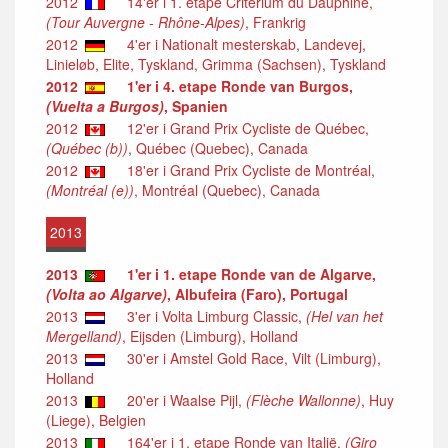
2012
14'er i 1. etape Critérium du Dauphiné,
(Tour Auvergne - Rhône-Alpes)
, Frankrig
2012
4'er i Nationalt mesterskab, Landevej,
Linieløb, Elite, Tyskland, Grimma (Sachsen), Tyskland
2012
1'er i 4. etape Ronde van Burgos,
(Vuelta a Burgos)
, Spanien
2012
12'er i Grand Prix Cycliste de Québec,
(Québec (b))
, Québec (Quebec), Canada
2012
18'er i Grand Prix Cycliste de Montréal,
(Montréal (e))
, Montréal (Quebec), Canada
2013
2013
1'er i 1. etape Ronde van de Algarve,
(Volta ao Algarve)
, Albufeira (Faro), Portugal
2013
3'er i Volta Limburg Classic,
(Hel van het
Mergelland)
, Eijsden (Limburg), Holland
2013
30'er i Amstel Gold Race, Vilt (Limburg),
Holland
2013
20'er i Waalse Pijl,
(Flèche Wallonne)
, Huy
(Liege), Belgien
2013
164'er i 1. etape Ronde van Italië,
(Giro