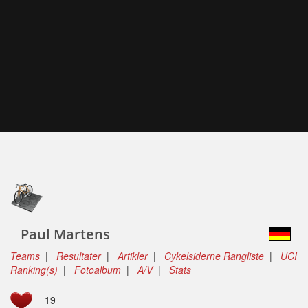
Paul Martens
Teams
|
Resultater
|
Artikler
|
Cykelsiderne Rangliste
|
UCI
Ranking(s)
|
Fotoalbum
|
A/V
|
Stats
19