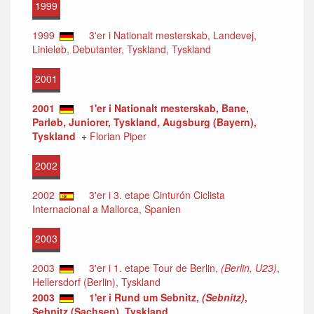
1999
1999
3'er i Nationalt mesterskab, Landevej,
Linieløb, Debutanter, Tyskland, Tyskland
2001
2001
1'er i Nationalt mesterskab, Bane,
Parløb, Juniorer, Tyskland, Augsburg (Bayern),
Tyskland
+
Florian Piper
2002
2002
3'er i 3. etape Cinturón Ciclista
Internacional a Mallorca, Spanien
2003
2003
3'er i 1. etape Tour de Berlin,
(Berlin, U23)
,
Hellersdorf (Berlin), Tyskland
2003
1'er i Rund um Sebnitz,
(Sebnitz)
,
Sebnitz (Sachsen), Tyskland