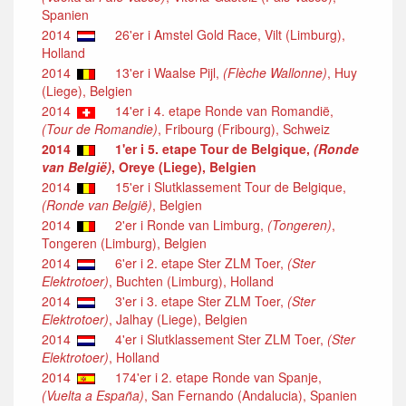
Spanien
2014
26'er i Amstel Gold Race, Vilt (Limburg),
Holland
2014
13'er i Waalse Pijl,
(Flèche Wallonne)
, Huy
(Liege), Belgien
2014
14'er i 4. etape Ronde van Romandië,
(Tour de Romandie)
, Fribourg (Fribourg), Schweiz
2014
1'er i 5. etape Tour de Belgique,
(Ronde
van België)
, Oreye (Liege), Belgien
2014
15'er i Slutklassement Tour de Belgique,
(Ronde van België)
, Belgien
2014
2'er i Ronde van Limburg,
(Tongeren)
,
Tongeren (Limburg), Belgien
2014
6'er i 2. etape Ster ZLM Toer,
(Ster
Elektrotoer)
, Buchten (Limburg), Holland
2014
3'er i 3. etape Ster ZLM Toer,
(Ster
Elektrotoer)
, Jalhay (Liege), Belgien
2014
4'er i Slutklassement Ster ZLM Toer,
(Ster
Elektrotoer)
, Holland
2014
174'er i 2. etape Ronde van Spanje,
(Vuelta a España)
, San Fernando (Andalucia), Spanien