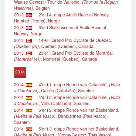
Waalse Gewest / Tour de Wallonie,
(Tour de la Région
Wallonne)
, Belgien
2013
2'er i 4. etape Arctic Race of Norway,
Harstad (Troms), Norge
2013
5'er i Slutklassement Arctic Race of
Norway, Norge
2013
14'er i Grand Prix Cycliste de Québec,
(Québec (b))
, Québec (Quebec), Canada
2013
23'er i Grand Prix Cycliste de Montréal,
(Montréal (e))
, Montréal (Quebec), Canada
2014
2014
4'er i 1. etape Ronde van Catalonië,
(Volta
a Catalunya)
, Calella (Cataluña), Spanien
2014
4'er i 5. etape Ronde van Catalonië,
(Volta
a Catalunya)
, Valls (Cataluña), Spanien
2014
5'er i 2. etape Ronde van het Baskenland,
(Vuelta al País Vasco)
, Dantxarinea (Pais Vasco),
Spanien
2014
5'er i 3. etape Ronde van het Baskenland,
(Vuelta al País Vasco)
, Vitoria-Gasteiz (Pais Vasco),