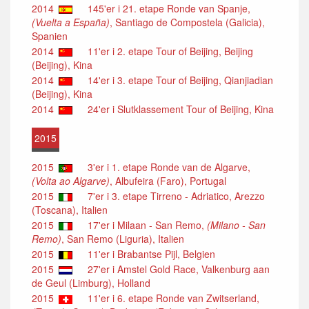
2014
145'er i 21. etape Ronde van Spanje,
(Vuelta a España)
, Santiago de Compostela (Galicia),
Spanien
2014
11'er i 2. etape Tour of Beijing, Beijing
(Beijing), Kina
2014
14'er i 3. etape Tour of Beijing, Qianjiadian
(Beijing), Kina
2014
24'er i Slutklassement Tour of Beijing, Kina
2015
2015
3'er i 1. etape Ronde van de Algarve,
(Volta ao Algarve)
, Albufeira (Faro), Portugal
2015
7'er i 3. etape Tirreno - Adriatico, Arezzo
(Toscana), Italien
2015
17'er i Milaan - San Remo,
(Milano - San
Remo)
, San Remo (Liguria), Italien
2015
11'er i Brabantse Pijl, Belgien
2015
27'er i Amstel Gold Race, Valkenburg aan
de Geul (Limburg), Holland
2015
11'er i 6. etape Ronde van Zwitserland,