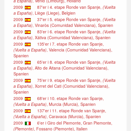
a España)
, Venlo (Limburg), Holland
2009
87'er i 4. etape Ronde van Spanje,
(Vuelta
a España)
, Liège (Liege), Belgien
2009
37'er i 5. etape Ronde van Spanje,
(Vuelta
a España)
, Vinaròs (Comunidad Valenciana), Spanien
2009
83'er i 6. etape Ronde van Spanje,
(Vuelta
a España)
, Xátiva (Comunidad Valenciana), Spanien
2009
135'er i 7. etape Ronde van Spanje,
(Vuelta a España)
, Valencia (Comunidad Valenciana),
Spanien
2009
65'er i 8. etape Ronde van Spanje,
(Vuelta
a España)
, Alto de Aitana (Comunidad Valenciana),
Spanien
2009
75'er i 9. etape Ronde van Spanje,
(Vuelta
a España)
, Xorret del Cati (Comunidad Valenciana),
Spanien
2009
68'er i 10. etape Ronde van Spanje,
(Vuelta a España)
, Murcia (Murcia), Spanien
2009
137'er i 11. etape Ronde van Spanje,
(Vuelta a España)
, Caravaca (Murcia), Spanien
2009
6'er i Giro del Piemonte, Gran Piemonte,
(Piemonte)
, Fossano (Piemonte), Italien