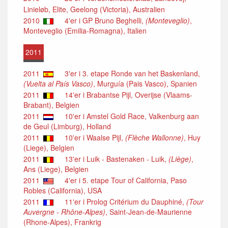
Linieløb, Elite, Geelong (Victoria), Australien
2010
4'er i GP Bruno Beghelli,
(Monteveglio)
,
Monteveglio (Emilia-Romagna), Italien
2011
2011
3'er i 3. etape Ronde van het Baskenland,
(Vuelta al País Vasco)
, Murguía (Pais Vasco), Spanien
2011
14'er i Brabantse Pijl, Overijse (Vlaams-
Brabant), Belgien
2011
10'er i Amstel Gold Race, Valkenburg aan
de Geul (Limburg), Holland
2011
10'er i Waalse Pijl,
(Flèche Wallonne)
, Huy
(Liege), Belgien
2011
13'er i Luik - Bastenaken - Luik,
(Liège)
,
Ans (Liege), Belgien
2011
4'er i 5. etape Tour of California, Paso
Robles (California), USA
2011
11'er i Prolog Critérium du Dauphiné,
(Tour
Auvergne - Rhône-Alpes)
, Saint-Jean-de-Maurienne
(Rhone-Alpes), Frankrig