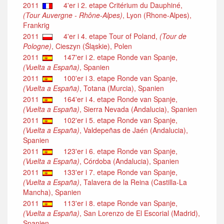
2011
4'er i 2. etape Critérium du Dauphiné,
(Tour Auvergne - Rhône-Alpes)
, Lyon (Rhone-Alpes),
Frankrig
2011
4'er i 4. etape Tour of Poland,
(Tour de
Pologne)
, Cieszyn (Śląskie), Polen
2011
147'er i 2. etape Ronde van Spanje,
(Vuelta a España)
, Spanien
2011
100'er i 3. etape Ronde van Spanje,
(Vuelta a España)
, Totana (Murcia), Spanien
2011
164'er i 4. etape Ronde van Spanje,
(Vuelta a España)
, Sierra Nevada (Andalucia), Spanien
2011
102'er i 5. etape Ronde van Spanje,
(Vuelta a España)
, Valdepeñas de Jaén (Andalucia),
Spanien
2011
123'er i 6. etape Ronde van Spanje,
(Vuelta a España)
, Córdoba (Andalucia), Spanien
2011
133'er i 7. etape Ronde van Spanje,
(Vuelta a España)
, Talavera de la Reina (Castilla-La
Mancha), Spanien
2011
113'er i 8. etape Ronde van Spanje,
(Vuelta a España)
, San Lorenzo de El Escorial (Madrid),
Spanien