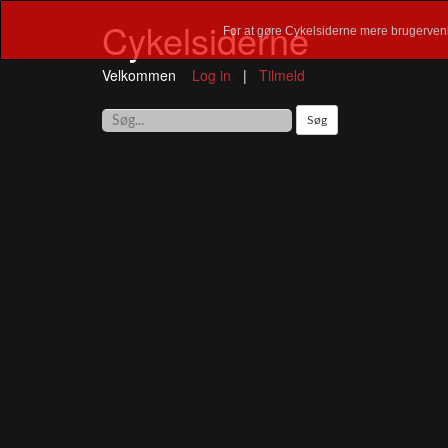
Cykelsiderne
For at gøre Cykelsiderne mere brugervenl
Velkommen
Log in
|
Tilmeld