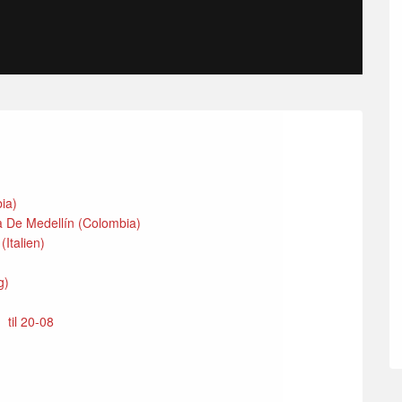
bia)
ía De Medellín (Colombia)
Italien)
g)
)
til 20-08