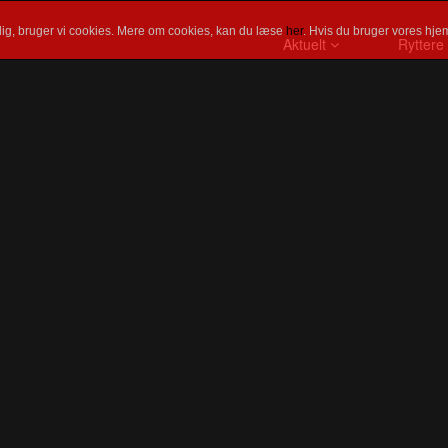
ig, bruger vi cookies. Mere om cookies, kan du læse
her
. Hvis du bruger vores hjem
Aktuelt
Ryttere