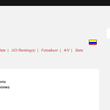
iste
|
UCI Ranking(s)
|
Fotoalbum
|
A/V
|
Stats
erto
Gómez