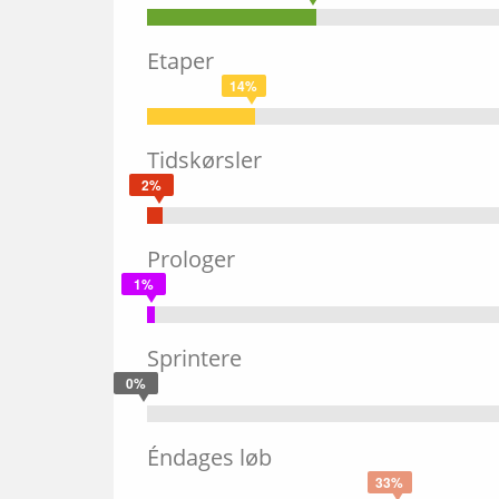
Etaper
14%
Tidskørsler
2%
Prologer
1%
Sprintere
0%
Éndages løb
33%