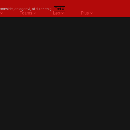
meside, antager vi, at du er enig.
Tæt X
Teams
Løb
Plus