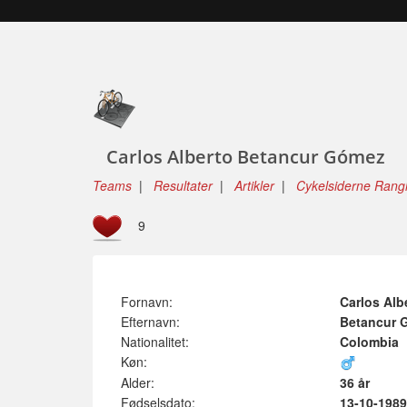
Carlos Alberto Betancur Gómez
Teams
|
Resultater
|
Artikler
|
Cykelsiderne Rangl
9
Fornavn:
Carlos Alb
Efternavn:
Betancur 
Nationalitet:
Colombia
Køn:
Alder:
36 år
Fødselsdato:
13-10-1989