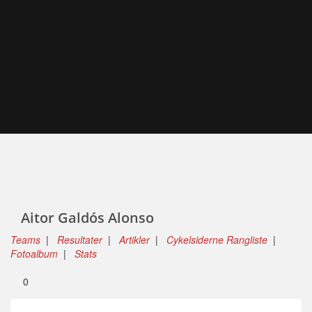
Aitor Galdós Alonso
Teams
|
Resultater
|
Artikler
|
Cykelsiderne Rangliste
|
Fotoalbum
|
Stats
0