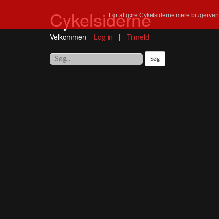
Cykelsiderne
For at gøre Cykelsiderne mere brugervenl
Velkommen
Log in
|
Tilmeld