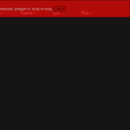
meside, antager vi, at du er enig.
Tæt X
Teams
Løb
Plus