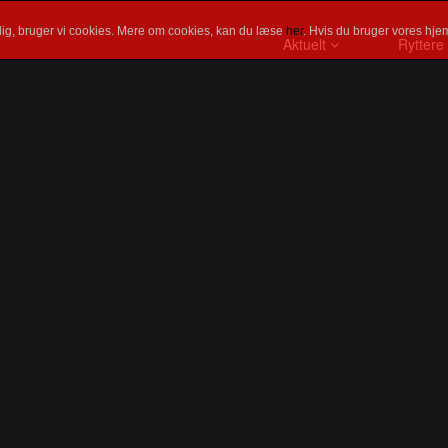
ig, bruger vi cookies. Mere om cookies, kan du læse
her
. Hvis du bruger vores hjem
Aktuelt
Ryttere