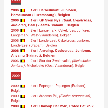
2006
1'er i Herbeumont, Junioren,
Herbeumont (Luxembourg), Belgien
2006
1'er i GP Sven Nys,
(Baal, Cykelcross,
Juniorer)
, Baal (Vlaams-Brabant), Belgien
2006
2'er i Langemark, Cykelcross, Juniorer,
Langemark (West-Vlaanderen), Belgien
2006
2'er i Londerzeel, Cykelcross, Juniorer,
Londerzeel (Brabant), Belgien
2006
1'er i Anvaing, Cyclocross, Junioren,
Anvaing (Hainaut), Belgien
2006
2'er i Ster der Zwalmvallei,
(Michelbeke,
Juniorer)
, Michelbeke (Oost-Vlaanderen), Belgien
2009
2009
3'er i Pepingen, Pepingen (Brabant),
Belgien
2009
2'er i Ardense Pijl,
(Flèche Ardennaise)
,
Belgien
2009
1'er i Omloop Het Volk, Trofee Het Volk,