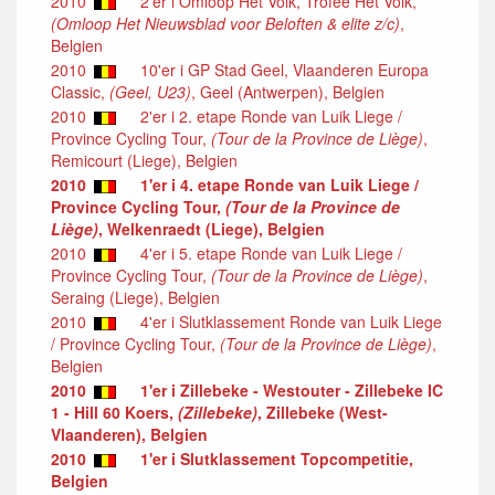
2010
2'er i Omloop Het Volk, Trofee Het Volk,
(Omloop Het Nieuwsblad voor Beloften & elite z/c)
,
Belgien
2010
10'er i GP Stad Geel, Vlaanderen Europa
Classic,
(Geel, U23)
, Geel (Antwerpen), Belgien
2010
2'er i 2. etape Ronde van Luik Liege /
Province Cycling Tour,
(Tour de la Province de Liège)
,
Remicourt (Liege), Belgien
2010
1'er i 4. etape Ronde van Luik Liege /
Province Cycling Tour,
(Tour de la Province de
Liège)
, Welkenraedt (Liege), Belgien
2010
4'er i 5. etape Ronde van Luik Liege /
Province Cycling Tour,
(Tour de la Province de Liège)
,
Seraing (Liege), Belgien
2010
4'er i Slutklassement Ronde van Luik Liege
/ Province Cycling Tour,
(Tour de la Province de Liège)
,
Belgien
2010
1'er i Zillebeke - Westouter - Zillebeke IC
1 - Hill 60 Koers,
(Zillebeke)
, Zillebeke (West-
Vlaanderen), Belgien
2010
1'er i Slutklassement Topcompetitie,
Belgien