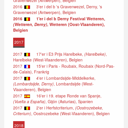
Gravenwezel (Antwerpen), Belgien
2016
3'er i del b 's Gravenwezel, Derny, 's
Gravenwezel (Antwerpen), Belgien
2016
1'er i del b Derny Festival Wetteren,
(Wetteren, Derny)
, Wetteren (Oost-Vlaanderen),
Belgien
2017
2017
17'er i E3 Prijs Harelbeke,
(Harelbeke)
,
Harelbeke (West-Vlaanderen), Belgien
2017
15'er i Paris - Roubaix, Roubaix (Nord-Pas-
de-Calais), Frankrig
2017
4'er i Lombardsijde-Middelkerke,
(Lombardsijde, Derny)
, Lombardsijde (West-
Vlaanderen), Belgien
2017
16'er i 19. etape Ronde van Spanje,
(Vuelta a España)
, Gijón (Asturias), Spanien
2017
2'er i Herfstcriterium,
(Oostrozebeke,
Criterium)
, Oostrozebeke (West-Vlaanderen), Belgien
2018