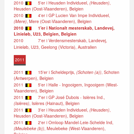
2010
5'er i Heusden Individueel,
(Heusden)
,
Heusden (Oost-Vlaanderen), Belgien
2010
4'er i GP Lucien Van Impe Individueel,
(Mere)
, Mere (Oost-Vlaanderen), Belgien
2010
1'er i Nationalt mesterskab, Landevej,
Linieløb, U23, Belgien, Belgien
2010
7'er i Verdensmesterskab, Landevej,
Linieløb, U23, Geelong (Victoria), Australien
2011
2011
15'er i Scheldeprijs,
(Schoten (a))
, Schoten
(Antwerpen), Belgien
2011
5'er i Halle - Ingooigem, Ingooigem (West-
Vlaanderen), Belgien
2011
7'er i GP José Dubois - Isières Ind.,
(Isières)
, Isières (Hainaut), Belgien
2011
3'er i Heusden Individueel,
(Heusden)
,
Heusden (Oost-Vlaanderen), Belgien
2011
2'er i Omloop Mandel-Leie-Schelde Ind,
(Meulebeke (b))
, Meulebeke (West-Vlaanderen),