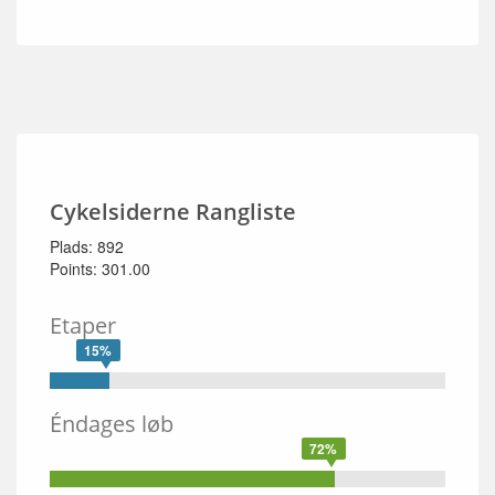
Cykelsiderne Rangliste
Plads: 892
Points: 301.00
Etaper
15%
Éndages løb
72%