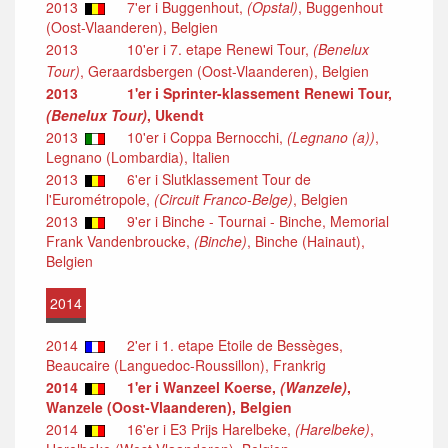
2013
7'er i Buggenhout,
(Opstal)
, Buggenhout
(Oost-Vlaanderen), Belgien
2013
10'er i 7. etape Renewi Tour,
(Benelux
Tour)
, Geraardsbergen (Oost-Vlaanderen), Belgien
2013
1'er i Sprinter-klassement Renewi Tour,
(Benelux Tour)
, Ukendt
2013
10'er i Coppa Bernocchi,
(Legnano (a))
,
Legnano (Lombardia), Italien
2013
6'er i Slutklassement Tour de
l'Eurométropole,
(Circuit Franco-Belge)
, Belgien
2013
9'er i Binche - Tournai - Binche, Memorial
Frank Vandenbroucke,
(Binche)
, Binche (Hainaut),
Belgien
2014
2014
2'er i 1. etape Etoile de Bessèges,
Beaucaire (Languedoc-Roussillon), Frankrig
2014
1'er i Wanzeel Koerse,
(Wanzele)
,
Wanzele (Oost-Vlaanderen), Belgien
2014
16'er i E3 Prijs Harelbeke,
(Harelbeke)
,