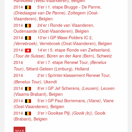
Harelbeke (West-Vlaanderen), Belgien
2014
5'er i 1. etape Brugge - De Panne,
(Driedaagse van De Panne)
, Zottegem (Oost-
Vlaanderen), Belgien
2014
24'er i Ronde van Vlaanderen,
Oudenaarde (Oost-Vlaanderen), Belgien
2014
10'er i GP Wase Polders IC 2,
(Verrebroek)
, Verrebroek (Oost-Vlaanderen), Belgien
2014
14'er i 5. etape Ronde van Zwitserland,
(Tour de Suisse)
, Büren an der Aare (Bern), Schweiz
2014
6'er i 7. etape Renewi Tour,
(Benelux
Tour)
, Sittard-Geleen (Limburg), Holland
2014
2'er i Sprinter-klassement Renewi Tour,
(Benelux Tour)
, Ukendt
2014
8'er i GP Jef Scherens,
(Leuven)
, Leuven
(Vlaams-Brabant), Belgien
2014
5'er i GP Paul Borremans,
(Viane)
, Viane
(Oost-Vlaanderen), Belgien
2014
3'er i Gooikse Pijl,
(Gooik (b))
, Gooik
(Brabant), Belgien
2015