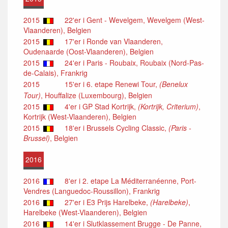
2015
22'er i Gent - Wevelgem, Wevelgem (West-
Vlaanderen), Belgien
2015
17'er i Ronde van Vlaanderen,
Oudenaarde (Oost-Vlaanderen), Belgien
2015
24'er i Paris - Roubaix, Roubaix (Nord-Pas-
de-Calais), Frankrig
2015
15'er i 6. etape Renewi Tour,
(Benelux
Tour)
, Houffalize (Luxembourg), Belgien
2015
4'er i GP Stad Kortrijk,
(Kortrijk, Criterium)
,
Kortrijk (West-Vlaanderen), Belgien
2015
18'er i Brussels Cycling Classic,
(Paris -
Brussel)
, Belgien
2016
2016
8'er i 2. etape La Méditerranéenne, Port-
Vendres (Languedoc-Roussillon), Frankrig
2016
27'er i E3 Prijs Harelbeke,
(Harelbeke)
,
Harelbeke (West-Vlaanderen), Belgien
2016
14'er i Slutklassement Brugge - De Panne,