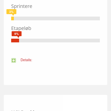
Sprintere
3%
Etapeløb
9%
Details: