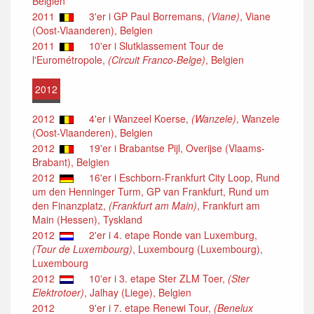
Belgien
2011
3'er i GP Paul Borremans,
(Viane)
, Viane
(Oost-Vlaanderen), Belgien
2011
10'er i Slutklassement Tour de
l'Eurométropole,
(Circuit Franco-Belge)
, Belgien
2012
2012
4'er i Wanzeel Koerse,
(Wanzele)
, Wanzele
(Oost-Vlaanderen), Belgien
2012
19'er i Brabantse Pijl, Overijse (Vlaams-
Brabant), Belgien
2012
16'er i Eschborn-Frankfurt City Loop, Rund
um den Henninger Turm, GP van Frankfurt, Rund um
den Finanzplatz,
(Frankfurt am Main)
, Frankfurt am
Main (Hessen), Tyskland
2012
2'er i 4. etape Ronde van Luxemburg,
(Tour de Luxembourg)
, Luxembourg (Luxembourg),
Luxembourg
2012
10'er i 3. etape Ster ZLM Toer,
(Ster
Elektrotoer)
, Jalhay (Liege), Belgien
2012
9'er i 7. etape Renewi Tour,
(Benelux