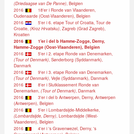
(Driedaagse van De Panne)
, Belgien
2016
18'er i Ronde van Vlaanderen,
Oudenaarde (Oost-Vlaanderen), Belgien
2016
5'er i 6. etape Tour of Croatia, Tour de
Croatie,
(Kroz Hrvatsku)
, Zagreb (Grad Zagreb),
Kroatien
2016
1'er i del b Hamme-Zogge, Derny,
Hamme-Zogge (Oost-Vlaanderen), Belgien
2016
5'er i 2. etape Ronde van Denemarken,
(Tour of Denmark)
, Sønderborg (Syddanmark),
Danmark
2016
9'er i 3. etape Ronde van Denemarken,
(Tour of Denmark)
, Vejle (Syddanmark), Danmark
2016
8'er i Slutklassement Ronde van
Denemarken,
(Tour of Denmark)
, Danmark
2016
3'er i del b Antwerpen, Derny, Antwerpen
(Antwerpen), Belgien
2016
5'er i Lombardsijde-Middelkerke,
(Lombardsijde, Derny)
, Lombardsijde (West-
Vlaanderen), Belgien
2016
4'er i 's Gravenwezel, Derny, 's