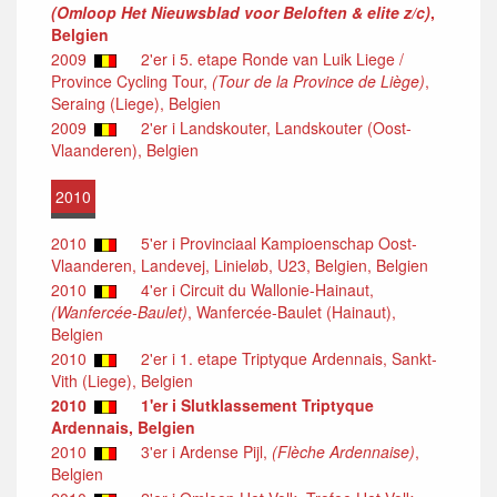
(Omloop Het Nieuwsblad voor Beloften & elite z/c)
,
Belgien
2009
2'er i 5. etape Ronde van Luik Liege /
Province Cycling Tour,
(Tour de la Province de Liège)
,
Seraing (Liege), Belgien
2009
2'er i Landskouter, Landskouter (Oost-
Vlaanderen), Belgien
2010
2010
5'er i Provinciaal Kampioenschap Oost-
Vlaanderen, Landevej, Linieløb, U23, Belgien, Belgien
2010
4'er i Circuit du Wallonie-Hainaut,
(Wanfercée-Baulet)
, Wanfercée-Baulet (Hainaut),
Belgien
2010
2'er i 1. etape Triptyque Ardennais, Sankt-
Vith (Liege), Belgien
2010
1'er i Slutklassement Triptyque
Ardennais, Belgien
2010
3'er i Ardense Pijl,
(Flèche Ardennaise)
,
Belgien