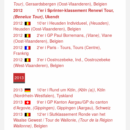
Tour)
, Geraardsbergen (Oost-Vlaanderen), Belgien
2012
1'er i Sprinter-klassement Renewi Tour,
(Benelux Tour)
, Ukendt
2012
10'er i Heusden Individueel,
(Heusden)
,
Heusden (Oost-Vlaanderen), Belgien
2012
2'er i GP Paul Borremans,
(Viane)
, Viane
(Oost-Vlaanderen), Belgien
2012
2'er i Paris - Tours, Tours (Centre),
Frankrig
2012
3'er i Oostrozebeke, Ind., Oostrozebeke
(West-Vlaanderen), Belgien
2013
2013
10'er i Rund um Köln,
(Köln (a))
, Köln
(Nordrhein-Westfalen), Tyskland
2013
9'er i GP Kanton Aargau/GP du canton
d'Argovie,
(Gippingen)
, Gippingen (Aargau), Schweiz
2013
12'er i Slutklassement Ronde van het
Waalse Gewest / Tour de Wallonie,
(Tour de la Région
Wallonne)
, Belgien