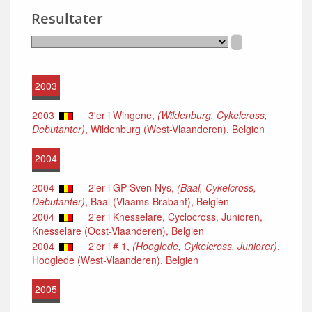
Resultater
2003
2003
3'er i Wingene,
(Wildenburg, Cykelcross,
Debutanter)
, Wildenburg (West-Vlaanderen), Belgien
2004
2004
2'er i GP Sven Nys,
(Baal, Cykelcross,
Debutanter)
, Baal (Vlaams-Brabant), Belgien
2004
2'er i Knesselare, Cyclocross, Junioren,
Knesselare (Oost-Vlaanderen), Belgien
2004
2'er i # 1,
(Hooglede, Cykelcross, Juniorer)
,
Hooglede (West-Vlaanderen), Belgien
2005