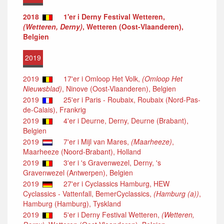
2018
1'er i Derny Festival Wetteren,
(Wetteren, Derny)
, Wetteren (Oost-Vlaanderen),
Belgien
2019
2019
17'er i Omloop Het Volk,
(Omloop Het
Nieuwsblad)
, Ninove (Oost-Vlaanderen), Belgien
2019
25'er i Paris - Roubaix, Roubaix (Nord-Pas-
de-Calais), Frankrig
2019
4'er i Deurne, Derny, Deurne (Brabant),
Belgien
2019
7'er i Mijl van Mares,
(Maarheeze)
,
Maarheeze (Noord-Brabant), Holland
2019
3'er i 's Gravenwezel, Derny, 's
Gravenwezel (Antwerpen), Belgien
2019
27'er i Cyclassics Hamburg, HEW
Cyclassics - Vattenfall, BemerCyclassics,
(Hamburg (a))
,
Hamburg (Hamburg), Tyskland
2019
5'er i Derny Festival Wetteren,
(Wetteren,