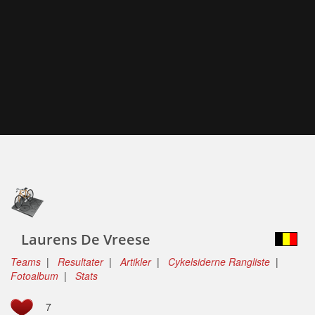
Laurens De Vreese
Teams
|
Resultater
|
Artikler
|
Cykelsiderne Rangliste
|
Fotoalbum
|
Stats
7