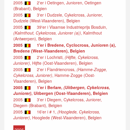
2005
2'er i Oetingen, Junioren, Oetingen
(Brabant), Belgien
2005
3'er i Dudzele, Cykelcross, Juniorer,
Dudzele (West-Vlaanderen), Belgien
2005
39'er i Vlaamse Industrieprijs Bosduin,
(Kalmthout, Cykelcross, Juniorer (a))
, Kalmthout
(Antwerpen), Belgien
2005
1'er i Bredene, Cyclocross, Junioren (a),
Bredene (West-Vlaanderen), Belgien
2005
2'er i Lochristi,
(Hijfte, Cykelcross,
Juniorer)
, Hijfte (Oost-Vlaanderen), Belgien
2005
2'er i Flandriencross,
(Hamme-Zogge,
Cykelcross, Juniorer)
, Hamme-Zogge (Oost-
Vlaanderen), Belgien
2005
1'er i Berlare,
(Uitbergen, Cykelcross,
Juniorer)
, Uitbergen (Oost-Vlaanderen), Belgien
2005
3'er i Diegem, Cykelcross, Juniorer,
Diegem (Brabant), Belgien
2005
16'er i # 1,
(Hooglede, Cykelcross,
Juniorer)
, Hooglede (West-Vlaanderen), Belgien
2006