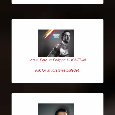
2014 Foto: © Philippe HUGUENIN
Klik for at forstørre billledet.