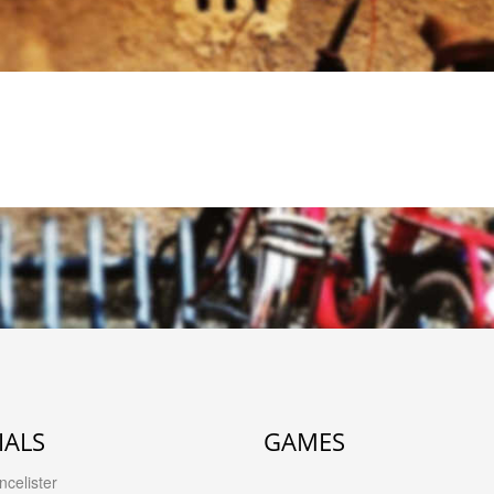
IALS
GAMES
celister