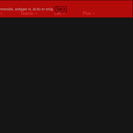
meside, antager vi, at du er enig.
Tæt X
Teams
Løb
Plus