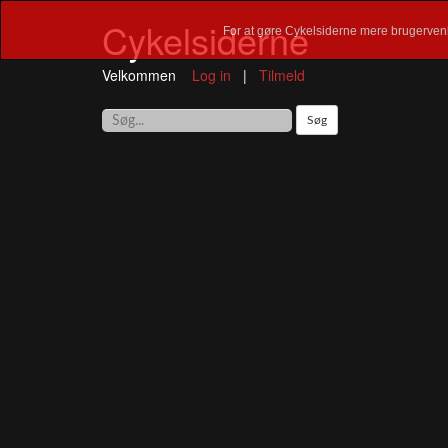
Cykelsiderne
For at gøre Cykelsiderne mere brugervenl
Velkommen
Log in
|
Tilmeld