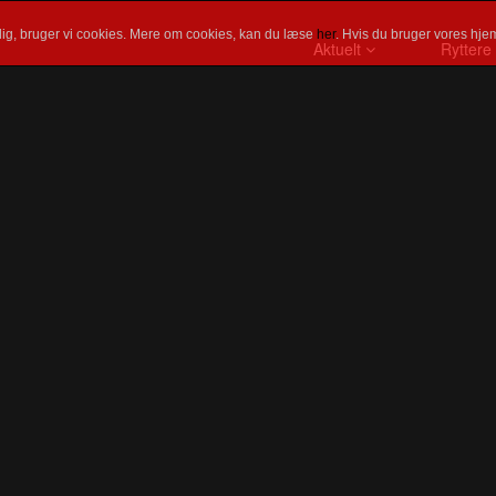
ig, bruger vi cookies. Mere om cookies, kan du læse
her
. Hvis du bruger vores hjem
Aktuelt
Ryttere