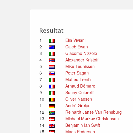
Resultat
1
Elia Viviani
2
Caleb Ewan
3
Giacomo Nizzolo
4
Alexander Kristoff
5
Mike Teunissen
6
Peter Sagan
7
Matteo Trentin
8
Arnaud Démare
9
Sonny Colbrelli
10
Oliver Naesen
11
André Greipel
12
Reinardt Janse Van Rensburg
13
Michael Mørkøv Christensen
14
Benjamin Ian Swift
15
Mads Pedersen