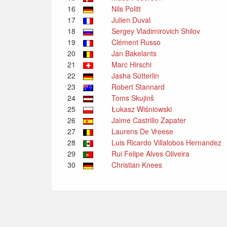
16
Nils Politt
17
Julien Duval
18
Sergey Vladimirovich Shilov
19
Clément Russo
20
Jan Bakelants
21
Marc Hirschi
22
Jasha Sütterlin
23
Robert Stannard
24
Toms Skujinš
25
Łukasz Wiśniowski
26
Jaime Castrillo Zapater
27
Laurens De Vreese
28
Luis Ricardo Villalobos Hernandez
29
Rui Felipe Alves Oliveira
30
Christian Knees