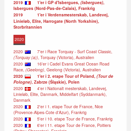
2019
1'er i GP d'Isbergues,
(Isbergues)
,
Isbergues (Nord-Pas-de-Calais), Frankrig
2019
1'er i Verdensmesterskab, Landevej,
Linieløb, Elite, Harrogate (North Yorkshire),
Storbritannien
2020
2020
7'er i Race Torquay - Surf Coast Classic,
(Torquay (a))
, Torquay (Victoria), Australien
2020
16'er i Cadel Evans Great Ocean Road
Race,
(Geelong)
, Geelong (Victoria), Australien
2020
1'er i 2. etape Tour of Poland,
(Tour de
Pologne)
, Zabrze (Śląskie), Polen
2020
4'er i Nationalt mesterskab, Landevej,
Linieløb, Elite, Danmark, Middelfart (Syddanmark),
Danmark
2020
2'er i 1. etape Tour de France, Nice
(Provence-Alpes-Cote d'Azur), Frankrig
2020
5'er i 10. etape Tour de France, Frankrig
2020
6'er i 11. etape Tour de France, Poitiers
(Poitou-Charentes), Frankrig