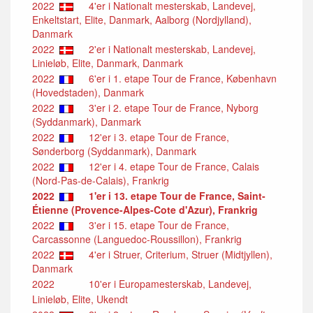
2022
4'er i Nationalt mesterskab, Landevej,
Enkeltstart, Elite, Danmark, Aalborg (Nordjylland),
Danmark
2022
2'er i Nationalt mesterskab, Landevej,
Linieløb, Elite, Danmark, Danmark
2022
6'er i 1. etape Tour de France, København
(Hovedstaden), Danmark
2022
3'er i 2. etape Tour de France, Nyborg
(Syddanmark), Danmark
2022
12'er i 3. etape Tour de France,
Sønderborg (Syddanmark), Danmark
2022
12'er i 4. etape Tour de France, Calais
(Nord-Pas-de-Calais), Frankrig
2022
1'er i 13. etape Tour de France, Saint-
Étienne (Provence-Alpes-Cote d'Azur), Frankrig
2022
3'er i 15. etape Tour de France,
Carcassonne (Languedoc-Roussillon), Frankrig
2022
4'er i Struer, Criterium, Struer (Midtjyllen),
Danmark
2022
10'er i Europamesterskab, Landevej,
Linieløb, Elite, Ukendt