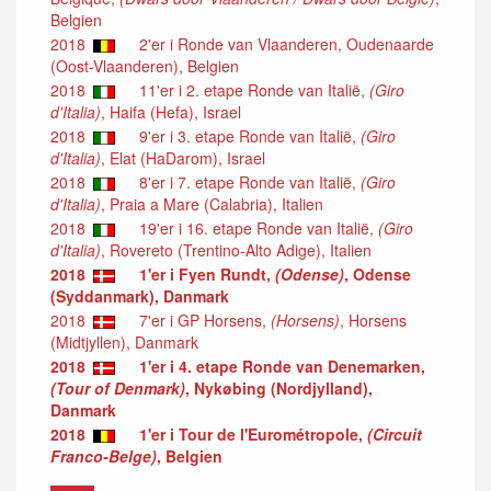
Belgien
2018
2'er i Ronde van Vlaanderen, Oudenaarde
(Oost-Vlaanderen), Belgien
2018
11'er i 2. etape Ronde van Italië,
(Giro
d'Italia)
, Haifa (Hefa), Israel
2018
9'er i 3. etape Ronde van Italië,
(Giro
d'Italia)
, Elat (HaDarom), Israel
2018
8'er i 7. etape Ronde van Italië,
(Giro
d'Italia)
, Praia a Mare (Calabria), Italien
2018
19'er i 16. etape Ronde van Italië,
(Giro
d'Italia)
, Rovereto (Trentino-Alto Adige), Italien
2018
1'er i Fyen Rundt,
(Odense)
, Odense
(Syddanmark), Danmark
2018
7'er i GP Horsens,
(Horsens)
, Horsens
(Midtjyllen), Danmark
2018
1'er i 4. etape Ronde van Denemarken,
(Tour of Denmark)
, Nykøbing (Nordjylland),
Danmark
2018
1'er i Tour de l'Eurométropole,
(Circuit
Franco-Belge)
, Belgien