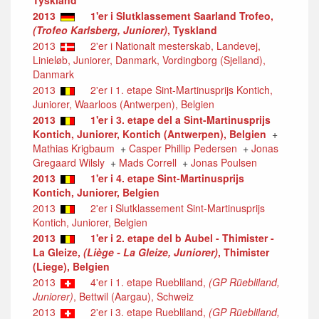
2013
1'er i Slutklassement Saarland Trofeo,
(Trofeo Karlsberg, Juniorer)
, Tyskland
2013
2'er i Nationalt mesterskab, Landevej,
Linieløb, Juniorer, Danmark, Vordingborg (Sjelland),
Danmark
2013
2'er i 1. etape Sint-Martinusprijs Kontich,
Juniorer, Waarloos (Antwerpen), Belgien
2013
1'er i 3. etape del a Sint-Martinusprijs
Kontich, Juniorer, Kontich (Antwerpen), Belgien
+
Mathias Krigbaum
+
Casper Phillip Pedersen
+
Jonas
Gregaard Wilsly
+
Mads Correll
+
Jonas Poulsen
2013
1'er i 4. etape Sint-Martinusprijs
Kontich, Juniorer, Belgien
2013
2'er i Slutklassement Sint-Martinusprijs
Kontich, Juniorer, Belgien
2013
1'er i 2. etape del b Aubel - Thimister -
La Gleize,
(Liège - La Gleize, Juniorer)
, Thimister
(Liege), Belgien
2013
4'er i 1. etape Ruebliland,
(GP Rüebliland,
Juniorer)
, Bettwil (Aargau), Schweiz
2013
2'er i 3. etape Ruebliland,
(GP Rüebliland,