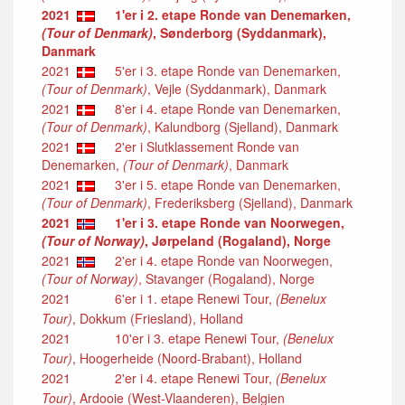
2021
1'er i 2. etape Ronde van Denemarken,
(Tour of Denmark)
, Sønderborg (Syddanmark),
Danmark
2021
5'er i 3. etape Ronde van Denemarken,
(Tour of Denmark)
, Vejle (Syddanmark), Danmark
2021
8'er i 4. etape Ronde van Denemarken,
(Tour of Denmark)
, Kalundborg (Sjelland), Danmark
2021
2'er i Slutklassement Ronde van
Denemarken,
(Tour of Denmark)
, Danmark
2021
3'er i 5. etape Ronde van Denemarken,
(Tour of Denmark)
, Frederiksberg (Sjelland), Danmark
2021
1'er i 3. etape Ronde van Noorwegen,
(Tour of Norway)
, Jørpeland (Rogaland), Norge
2021
2'er i 4. etape Ronde van Noorwegen,
(Tour of Norway)
, Stavanger (Rogaland), Norge
2021
6'er i 1. etape Renewi Tour,
(Benelux
Tour)
, Dokkum (Friesland), Holland
2021
10'er i 3. etape Renewi Tour,
(Benelux
Tour)
, Hoogerheide (Noord-Brabant), Holland
2021
2'er i 4. etape Renewi Tour,
(Benelux
Tour)
, Ardooie (West-Vlaanderen), Belgien