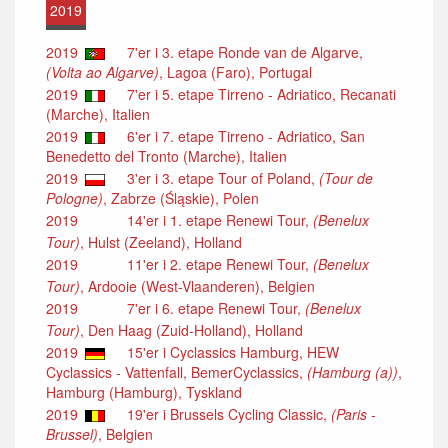
2019
2019
7'er i 3. etape Ronde van de Algarve,
(Volta ao Algarve)
, Lagoa (Faro), Portugal
2019
7'er i 5. etape Tirreno - Adriatico, Recanati
(Marche), Italien
2019
6'er i 7. etape Tirreno - Adriatico, San
Benedetto del Tronto (Marche), Italien
2019
3'er i 3. etape Tour of Poland,
(Tour de
Pologne)
, Zabrze (Śląskie), Polen
2019
14'er i 1. etape Renewi Tour,
(Benelux
Tour)
, Hulst (Zeeland), Holland
2019
11'er i 2. etape Renewi Tour,
(Benelux
Tour)
, Ardooie (West-Vlaanderen), Belgien
2019
7'er i 6. etape Renewi Tour,
(Benelux
Tour)
, Den Haag (Zuid-Holland), Holland
2019
15'er i Cyclassics Hamburg, HEW
Cyclassics - Vattenfall, BemerCyclassics,
(Hamburg (a))
,
Hamburg (Hamburg), Tyskland
2019
19'er i Brussels Cycling Classic,
(Paris -
Brussel)
, Belgien