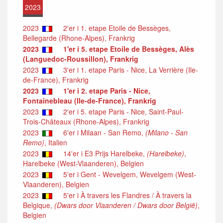
2023
2023
2'er i 1. etape Etoile de Bessèges,
Bellegarde (Rhone-Alpes), Frankrig
2023
1'er i 5. etape Etoile de Bessèges, Alès
(Languedoc-Roussillon), Frankrig
2023
3'er i 1. etape Paris - Nice, La Verrière (Ile-
de-France), Frankrig
2023
1'er i 2. etape Paris - Nice,
Fontainebleau (Ile-de-France), Frankrig
2023
2'er i 5. etape Paris - Nice, Saint-Paul-
Trois-Châteaux (Rhone-Alpes), Frankrig
2023
6'er i Milaan - San Remo,
(Milano - San
Remo)
, Italien
2023
14'er i E3 Prijs Harelbeke,
(Harelbeke)
,
Harelbeke (West-Vlaanderen), Belgien
2023
5'er i Gent - Wevelgem, Wevelgem (West-
Vlaanderen), Belgien
2023
5'er i À travers les Flandres / À travers la
Belgique,
(Dwars door Vlaanderen / Dwars door België)
,
Belgien