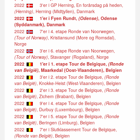
2022
3'er i GP Herning, En forårsdag på heden,
(Herning)
, Herning (Midtjyllen), Danmark
2022
1'er i Fyen Rundt,
(Odense)
, Odense
(Syddanmark), Danmark
2022
7'er i 4. etape Ronde van Noorwegen,
(Tour of Norway)
, Kristiansund (More og Romsdal),
Norge
2022
3'er i 6. etape Ronde van Noorwegen,
(Tour of Norway)
, Stavanger (Rogaland), Norge
2022
1'er i 1. etape Tour de Belgique,
(Ronde
van België)
, Maarkedal (Oost-Vlaanderen), Belgien
2022
3'er i 2. etape Tour de Belgique,
(Ronde
van België)
, Knokke-Heist (West-Vlaanderen), Belgien
2022
2'er i 3. etape Tour de Belgique,
(Ronde
van België)
, Zichem (Brabant), Belgien
2022
9'er i 4. etape Tour de Belgique,
(Ronde
van België)
, Durbuy (Luxembourg), Belgien
2022
7'er i 5. etape Tour de Belgique,
(Ronde
van België)
, Beringen (Limburg), Belgien
2022
7'er i Slutklassement Tour de Belgique,
(Ronde van België)
, Belgien