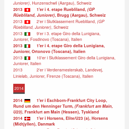
Juniorer)
, Hunzenschwil (Aargau), Schweiz
2013
1'er i 4. etape Ruebliland,
(GP
Rüebliland, Juniorer)
, Brugg (Aargau), Schweiz
2013
2'er i Slutklassement Ruebliland,
(GP
Rüebliland, Juniorer)
, Schweiz
2013
9'er i 3. etape Giro della Lunigiana,
Juniorer, Fosdinovo (Toscana), Italien
2013
1'er i 4. etape Giro della Lunigiana,
Juniorer, Ortonovo (Toscana), Italien
2013
10'er i Slutklassement Giro della Lunigiana,
Juniorer, Italien
2013
2'er i Verdensmesterskab, Landevej,
Linieløb, Juniorer, Firenze (Toscana), Italien
2014
2014
1'er i Eschborn-Frankfurt City Loop,
Rund um den Henninger Turm,
(Frankfurt am Main,
U23)
, Frankfurt am Main (Hessen), Tyskland
2014
1'er i Horsens, Elite/U23 (a), Horsens
(Midtjyllen), Danmark