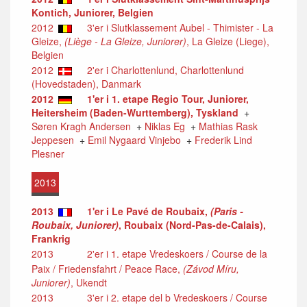
Kontich, Juniorer, Belgien
2012
3'er i Slutklassement Aubel - Thimister - La
Gleize,
(Liège - La Gleize, Juniorer)
, La Gleize (Liege),
Belgien
2012
2'er i Charlottenlund, Charlottenlund
(Hovedstaden), Danmark
2012
1'er i 1. etape Regio Tour, Juniorer,
Heitersheim (Baden-Wurttemberg), Tyskland
+
Søren Kragh Andersen
+
Niklas Eg
+
Mathias Rask
Jeppesen
+
Emil Nygaard Vinjebo
+
Frederik Lind
Plesner
2013
2013
1'er i Le Pavé de Roubaix,
(Paris -
Roubaix, Juniorer)
, Roubaix (Nord-Pas-de-Calais),
Frankrig
2013
2'er i 1. etape Vredeskoers / Course de la
Paix / Friedensfahrt / Peace Race,
(Závod Míru,
Juniorer)
, Ukendt
2013
3'er i 2. etape del b Vredeskoers / Course