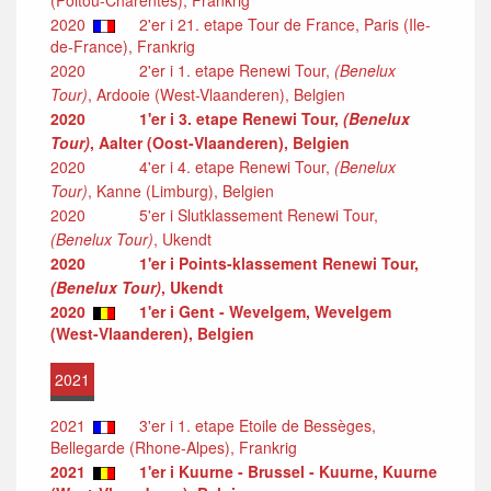
2020
2'er i 21. etape Tour de France, Paris (Ile-
de-France), Frankrig
2020
2'er i 1. etape Renewi Tour,
(Benelux
Tour)
, Ardooie (West-Vlaanderen), Belgien
2020
1'er i 3. etape Renewi Tour,
(Benelux
Tour)
, Aalter (Oost-Vlaanderen), Belgien
2020
4'er i 4. etape Renewi Tour,
(Benelux
Tour)
, Kanne (Limburg), Belgien
2020
5'er i Slutklassement Renewi Tour,
(Benelux Tour)
, Ukendt
2020
1'er i Points-klassement Renewi Tour,
(Benelux Tour)
, Ukendt
2020
1'er i Gent - Wevelgem, Wevelgem
(West-Vlaanderen), Belgien
2021
2021
3'er i 1. etape Etoile de Bessèges,
Bellegarde (Rhone-Alpes), Frankrig
2021
1'er i Kuurne - Brussel - Kuurne, Kuurne