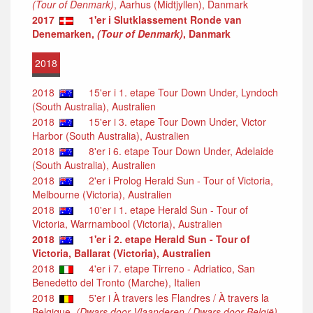
(Tour of Denmark)
, Aarhus (Midtjyllen), Danmark
2017
1'er i Slutklassement Ronde van
Denemarken,
(Tour of Denmark)
, Danmark
2018
2018
15'er i 1. etape Tour Down Under, Lyndoch
(South Australia), Australien
2018
15'er i 3. etape Tour Down Under, Victor
Harbor (South Australia), Australien
2018
8'er i 6. etape Tour Down Under, Adelaide
(South Australia), Australien
2018
2'er i Prolog Herald Sun - Tour of Victoria,
Melbourne (Victoria), Australien
2018
10'er i 1. etape Herald Sun - Tour of
Victoria, Warrnambool (Victoria), Australien
2018
1'er i 2. etape Herald Sun - Tour of
Victoria, Ballarat (Victoria), Australien
2018
4'er i 7. etape Tirreno - Adriatico, San
Benedetto del Tronto (Marche), Italien
2018
5'er i À travers les Flandres / À travers la
Belgique,
(Dwars door Vlaanderen / Dwars door België)
,