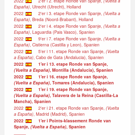
2022
2'er i 2. etape Ronde van Spanje,
(Vuelta a
España)
, Utrecht (Utrecht), Holland
2022
2'er i 3. etape Ronde van Spanje,
(Vuelta a
España)
, Breda (Noord-Brabant), Holland
2022
2'er i 4. etape Ronde van Spanje,
(Vuelta a
España)
, Laguardia (Pais Vasco), Spanien
2022
9'er i 7. etape Ronde van Spanje,
(Vuelta a
España)
, Cistierna (Castilla y Leon), Spanien
2022
5'er i 11. etape Ronde van Spanje,
(Vuelta
a España)
, Cabo de Gata (Andalucia), Spanien
2022
1'er i 13. etape Ronde van Spanje,
(Vuelta a España)
, Montilla (Andalucia), Spanien
2022
1'er i 16. etape Ronde van Spanje,
(Vuelta a España)
, Tomares (Andalucia), Spanien
2022
1'er i 19. etape Ronde van Spanje,
(Vuelta a España)
, Talavera de la Reina (Castilla-La
Mancha), Spanien
2022
2'er i 21. etape Ronde van Spanje,
(Vuelta
a España)
, Madrid (Madrid), Spanien
2022
1'er i Points-klassement Ronde van
Spanje,
(Vuelta a España)
, Spanien