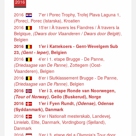
2016
2016
7'er i Porec Trophy, Trofej Plava Laguna 1,
(Porec)
, Porec (Istarska), Kroatien
2016
15'er i À travers les Flandres / À travers la
Belgique,
(Dwars door Vlaanderen / Dwars door België)
,
Belgien
2016
1'er i Kattekoers - Gent-Wevelgem Sub
23,
(Gent - Ieper)
, Belgien
2016
4'er i 1. etape Brugge - De Panne,
(Driedaagse van De Panne)
, Zottegem (Oost-
Vlaanderen), Belgien
2016
8'er i Slutklassement Brugge - De Panne,
(Driedaagse van De Panne)
, Belgien
2016
1'er i 3. etape Ronde van Noorwegen,
(Tour of Norway)
, Geilo (Buskerud), Norge
2016
1'er i Fyen Rundt,
(Odense)
, Odense
(Syddanmark), Danmark
2016
5'er i Nationalt mesterskab, Landevej,
Linieløb, Elite, Danmark, Vordingborg (Sjelland),
Danmark
2016
3'er i 3. etape del a Olympia's Tour door