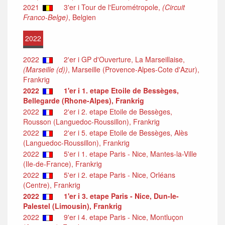
2021
3'er i Tour de l'Eurométropole,
(Circuit
Franco-Belge)
, Belgien
2022
2022
2'er i GP d'Ouverture, La Marseillaise,
(Marseille (d))
, Marseille (Provence-Alpes-Cote d'Azur),
Frankrig
2022
1'er i 1. etape Etoile de Bessèges,
Bellegarde (Rhone-Alpes), Frankrig
2022
2'er i 2. etape Etoile de Bessèges,
Rousson (Languedoc-Roussillon), Frankrig
2022
2'er i 5. etape Etoile de Bessèges, Alès
(Languedoc-Roussillon), Frankrig
2022
5'er i 1. etape Paris - Nice, Mantes-la-Ville
(Ile-de-France), Frankrig
2022
5'er i 2. etape Paris - Nice, Orléans
(Centre), Frankrig
2022
1'er i 3. etape Paris - Nice, Dun-le-
Palestel (Limousin), Frankrig
2022
9'er i 4. etape Paris - Nice, Montluçon