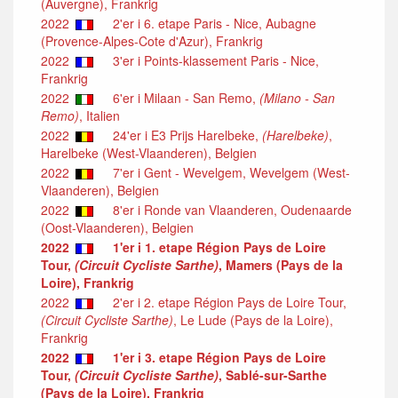
(Auvergne), Frankrig
2022
2'er i 6. etape Paris - Nice, Aubagne
(Provence-Alpes-Cote d'Azur), Frankrig
2022
3'er i Points-klassement Paris - Nice,
Frankrig
2022
6'er i Milaan - San Remo,
(Milano - San
Remo)
, Italien
2022
24'er i E3 Prijs Harelbeke,
(Harelbeke)
,
Harelbeke (West-Vlaanderen), Belgien
2022
7'er i Gent - Wevelgem, Wevelgem (West-
Vlaanderen), Belgien
2022
8'er i Ronde van Vlaanderen, Oudenaarde
(Oost-Vlaanderen), Belgien
2022
1'er i 1. etape Région Pays de Loire
Tour,
(Circuit Cycliste Sarthe)
, Mamers (Pays de la
Loire), Frankrig
2022
2'er i 2. etape Région Pays de Loire Tour,
(Circuit Cycliste Sarthe)
, Le Lude (Pays de la Loire),
Frankrig
2022
1'er i 3. etape Région Pays de Loire
Tour,
(Circuit Cycliste Sarthe)
, Sablé-sur-Sarthe
(Pays de la Loire), Frankrig