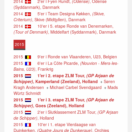
2014
2'er i Fyen Rundt,
(Odense)
, Odense
(Syddanmark), Danmark
2014
5'er i Team Designa Køkken,
(Skive,
Criterium)
, Skive (Midtjyllen), Danmark
2014
10'er i 5. etape Ronde van Denemarken,
(Tour of Denmark)
, Middelfart (Syddanmark), Danmark
2015
2015
9'er i Ronde van Vlaanderen, U23, Belgien
2015
6'er i La Côte Picarde,
(Nouvion - Mers-les-
Bains, U23)
, Frankrig
2015
1'er i 2. etape ZLM Tour,
(GP Arjaan de
Schipper)
, Kamperland (Zeeland), Holland
+
Søren
Kragh Andersen
+
Michael Carbel Svendgaard
+
Mads
Würtz Schmidt
2015
1'er i 3. etape ZLM Tour,
(GP Arjaan de
Schipper)
, Goes (Zeeland), Holland
2015
2'er i Slutklassement ZLM Tour,
(GP Arjaan
de Schipper)
, Holland
2015
10'er i 1. etape Vierdaagse van
Duinkerken,
(Quatre Jours de Dunkerque)
, Orchies