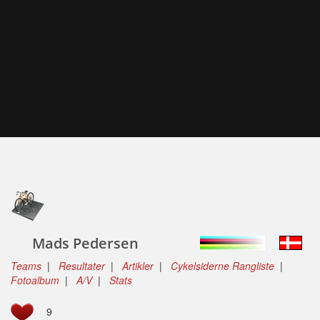
Mads Pedersen
Teams
|
Resultater
|
Artikler
|
Cykelsiderne Rangliste
|
Fotoalbum
|
A/V
|
Stats
9