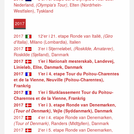
Nederland,
(Olympia's Tour)
, Elten (Nordrhein-
Westfalen), Tyskland
2017
2017
12'er i 21. etape Ronde van Italië,
(Giro
d'Italia)
, Milano (Lombardia), Italien
2017
3'er i Stjerneløbet,
(Roskilde, Amatører)
,
Roskilde (Sjelland), Danmark
2017
1'er i Nationalt mesterskab, Landevej,
Linieløb, Elite, Danmark, Danmark
2017
1'er i 4. etape Tour du Poitou-Charentes
et de la Vienne, Neuville (Poitou-Charentes),
Frankrig
2017
1'er i Slutklassement Tour du Poitou-
Charentes et de la Vienne, Frankrig
2017
1'er i 3. etape Ronde van Denemarken,
(Tour of Denmark)
, Vejle (Syddanmark), Danmark
2017
4'er i 4. etape Ronde van Denemarken,
(Tour of Denmark)
, Randers (Midtjyllen), Danmark
2017
2'er i 5. etape Ronde van Denemarken,