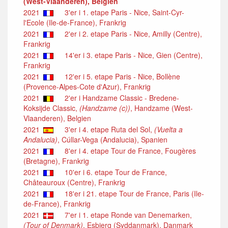
(West-Vlaanderen), Belgien
2021
3'er i 1. etape Paris - Nice, Saint-Cyr-
l'Ecole (Ile-de-France), Frankrig
2021
2'er i 2. etape Paris - Nice, Amilly (Centre),
Frankrig
2021
14'er i 3. etape Paris - Nice, Gien (Centre),
Frankrig
2021
12'er i 5. etape Paris - Nice, Bollène
(Provence-Alpes-Cote d'Azur), Frankrig
2021
2'er i Handzame Classic - Bredene-
Koksijde Classic,
(Handzame (c))
, Handzame (West-
Vlaanderen), Belgien
2021
3'er i 4. etape Ruta del Sol,
(Vuelta a
Andalucia)
, Cúllar-Vega (Andalucia), Spanien
2021
8'er i 4. etape Tour de France, Fougères
(Bretagne), Frankrig
2021
10'er i 6. etape Tour de France,
Châteauroux (Centre), Frankrig
2021
18'er i 21. etape Tour de France, Paris (Ile-
de-France), Frankrig
2021
7'er i 1. etape Ronde van Denemarken,
(Tour of Denmark)
, Esbjerg (Syddanmark), Danmark