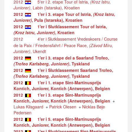
2012
5'er i 2. etape Tour of Istria,
(Kroz Istru,
Juniorer)
, Labin (Istarska), Kroatien
2012
1'er i 3. etape Tour of Istria,
(Kroz Istru,
Juniorer)
, Pula (Istarska), Kroatien
2012
1'er i Slutklassement Tour of Istria,
(Kroz Istru, Juniorer)
, Kroatien
2012
4'er i Slutklassement Vredeskoers / Course
de la Paix / Friedensfahrt / Peace Race,
(Závod Míru,
Juniorer)
, Ukendt
2012
1'er i 3. etape del a Saarland Trofeo,
(Trofeo Karlsberg, Juniorer)
, Tyskland
2012
1'er i Slutklassement Saarland Trofeo,
(Trofeo Karlsberg, Juniorer)
, Tyskland
2012
1'er i 1. etape Sint-Martinusprijs
Kontich, Juniorer, Kontich (Antwerpen), Belgien
2012
1'er i 3. etape Sint-Martinusprijs
Kontich, Juniorer, Kontich (Antwerpen), Belgien
+
Lukas Kilsgaard
+
Patrick Olesen
+
Nicklas Bøje
Pedersen
2012
1'er i 5. etape Sint-Martinusprijs
Kontich, Juniorer, Kontich (Antwerpen), Belgien
2012
1'er i Slutklassement Sint-Martinusprijs