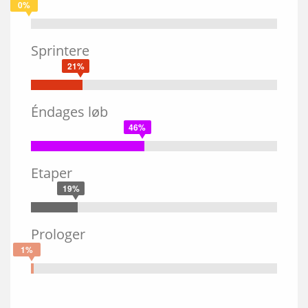
0%
Sprintere
21%
Éndages løb
46%
Etaper
19%
Prologer
1%