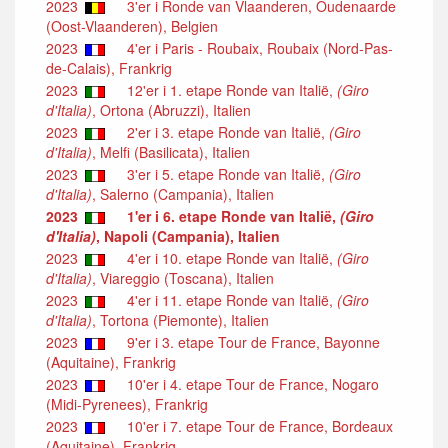
2023
3'er i Ronde van Vlaanderen, Oudenaarde
(Oost-Vlaanderen), Belgien
2023
4'er i Paris - Roubaix, Roubaix (Nord-Pas-
de-Calais), Frankrig
2023
12'er i 1. etape Ronde van Italië,
(Giro
d'Italia)
, Ortona (Abruzzi), Italien
2023
2'er i 3. etape Ronde van Italië,
(Giro
d'Italia)
, Melfi (Basilicata), Italien
2023
3'er i 5. etape Ronde van Italië,
(Giro
d'Italia)
, Salerno (Campania), Italien
2023
1'er i 6. etape Ronde van Italië,
(Giro
d'Italia)
, Napoli (Campania), Italien
2023
4'er i 10. etape Ronde van Italië,
(Giro
d'Italia)
, Viareggio (Toscana), Italien
2023
4'er i 11. etape Ronde van Italië,
(Giro
d'Italia)
, Tortona (Piemonte), Italien
2023
9'er i 3. etape Tour de France, Bayonne
(Aquitaine), Frankrig
2023
10'er i 4. etape Tour de France, Nogaro
(Midi-Pyrenees), Frankrig
2023
10'er i 7. etape Tour de France, Bordeaux
(Aquitaine), Frankrig