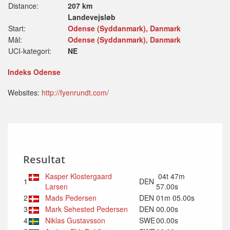
Distance:
207 km
Landevejsløb
Start:
Odense (Syddanmark), Danmark
Mål:
Odense (Syddanmark), Danmark
UCI-kategori:
NE
Indeks Odense
Websites:
http://fyenrundt.com/
Resultat
Kasper Klostergaard
04t 47m
1
DEN
Larsen
57.00s
2
Mads Pedersen
DEN
01m 05.00s
3
Mark Sehested Pedersen
DEN
00.00s
4
Niklas Gustavsson
SWE
00.00s