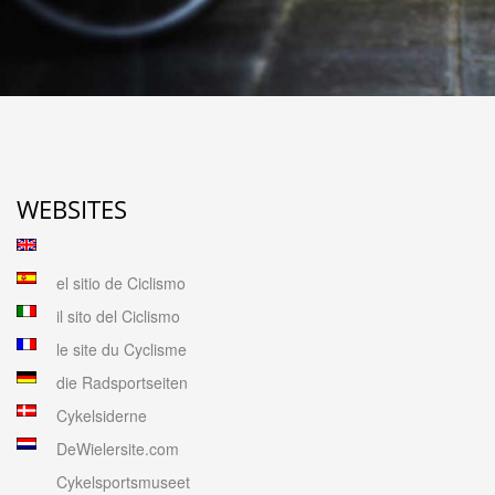
WEBSITES
el sitio de Ciclismo
il sito del Ciclismo
le site du Cyclisme
die Radsportseiten
Cykelsiderne
DeWielersite.com
Cykelsportsmuseet