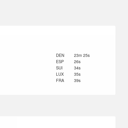
DEN
23m 25s
ESP
26s
SUI
34s
LUX
35s
FRA
39s