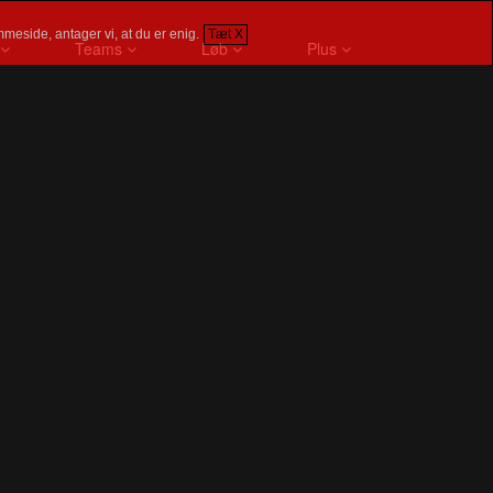
meside, antager vi, at du er enig.
Tæt X
Teams
Løb
Plus