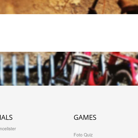
IALS
GAMES
celister
Foto Quiz