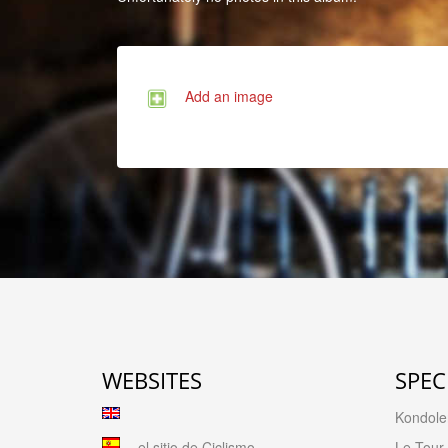
Add an image
WEBSITES
SPEC
Kondolen
el sitio de Ciclismo
Le Tour