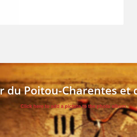
 du Poitou-Charentes et 
Click here to add a picture to the photo album