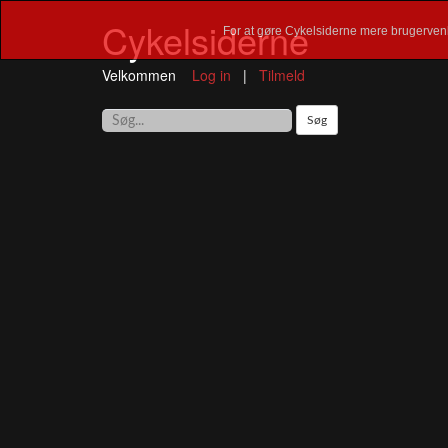
Cykelsiderne
For at gøre Cykelsiderne mere brugervenl
Velkommen
Log in
|
Tilmeld