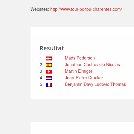
Websites:
http://www.tour-poitou-charentes.com/
Resultat
1
Mads Pedersen
2
Jonathan Castroviejo Nicolás
3
Martin Elmiger
4
Jean-Pierre Drucker
5
Benjamin Davy Ludovic Thomas