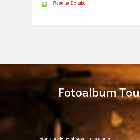
Resultat Details:
Fotoalbum Tour
Unfortunately no photos in this album.