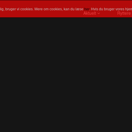
ig, bruger vi cookies. Mere om cookies, kan du læse
her
. Hvis du bruger vores hjem
Aktuelt
Ryttere