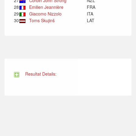
27
Corbin John Strong
NZL
28
Emilien Jeannière
FRA
29
Giacomo Nizzolo
ITA
30
Toms Skujinš
LAT
Resultat Details: