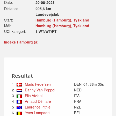
Dato:
20-08-2023
Distance:
205,6 km
Landevejsløb
Start:
Hamburg (Hamburg), Tyskland
Mål:
Hamburg (Hamburg), Tyskland
UCI-kategori:
1.WT/WT/PT
Indeks Hamburg (a)
Resultat
1
Mads Pedersen
DEN
04t 36m 35s
2
Danny Van Poppel
NED
3
Elia Viviani
ITA
4
Arnaud Démare
FRA
5
Laurence Pithie
NZL
6
Yves Lampaert
BEL