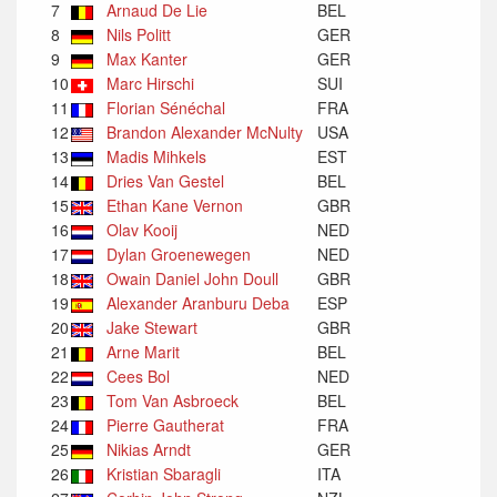
7
Arnaud De Lie
BEL
8
Nils Politt
GER
9
Max Kanter
GER
10
Marc Hirschi
SUI
11
Florian Sénéchal
FRA
12
Brandon Alexander McNulty
USA
13
Madis Mihkels
EST
14
Dries Van Gestel
BEL
15
Ethan Kane Vernon
GBR
16
Olav Kooij
NED
17
Dylan Groenewegen
NED
18
Owain Daniel John Doull
GBR
19
Alexander Aranburu Deba
ESP
20
Jake Stewart
GBR
21
Arne Marit
BEL
22
Cees Bol
NED
23
Tom Van Asbroeck
BEL
24
Pierre Gautherat
FRA
25
Nikias Arndt
GER
26
Kristian Sbaragli
ITA