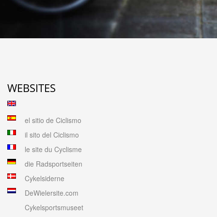
WEBSITES
el sitio de Ciclismo
il sito del Ciclismo
le site du Cyclisme
die Radsportseiten
Cykelsiderne
DeWielersite.com
Cykelsportsmuseet