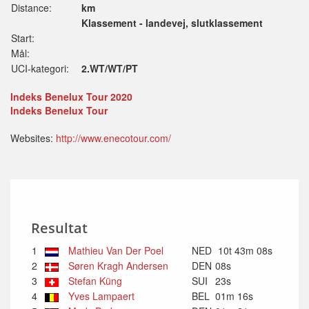
Distance:
km
Klassement - landevej, slutklassement
Start:
Mål:
UCI-kategori:
2.WT/WT/PT
Indeks Benelux Tour 2020
Indeks Benelux Tour
Websites:
http://www.enecotour.com/
Resultat
1
Mathieu Van Der Poel
NED
10t 43m 08s
2
Søren Kragh Andersen
DEN
08s
3
Stefan Küng
SUI
23s
4
Yves Lampaert
BEL
01m 16s