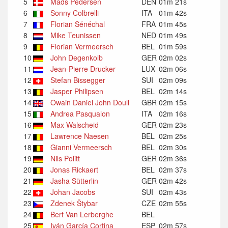
5
Mads Pedersen
DEN
01m 21s
6
Sonny Colbrelli
ITA
01m 42s
7
Florian Sénéchal
FRA
01m 45s
8
Mike Teunissen
NED
01m 49s
9
Florian Vermeersch
BEL
01m 59s
10
John Degenkolb
GER
02m 02s
11
Jean-Pierre Drucker
LUX
02m 06s
12
Stefan Bissegger
SUI
02m 09s
13
Jasper Philipsen
BEL
02m 14s
14
Owain Daniel John Doull
GBR
02m 15s
15
Andrea Pasqualon
ITA
02m 16s
16
Max Walscheid
GER
02m 23s
17
Lawrence Naesen
BEL
02m 25s
18
Gianni Vermeersch
BEL
02m 30s
19
Nils Politt
GER
02m 36s
20
Jonas Rickaert
BEL
02m 37s
21
Jasha Sütterlin
GER
02m 42s
22
Johan Jacobs
SUI
02m 43s
23
Zdenek Štybar
CZE
02m 55s
24
Bert Van Lerberghe
BEL
25
Iván García Cortina
ESP
02m 57s