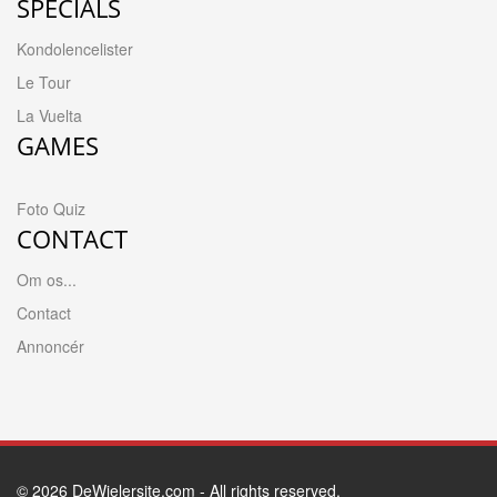
SPECIALS
Kondolencelister
Le Tour
La Vuelta
GAMES
Foto Quiz
CONTACT
Om os...
Contact
Annoncér
© 2026
DeWielersite.com
- All rights reserved.