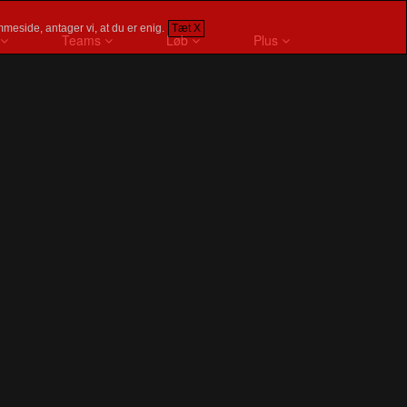
meside, antager vi, at du er enig.
Tæt X
Teams
Løb
Plus