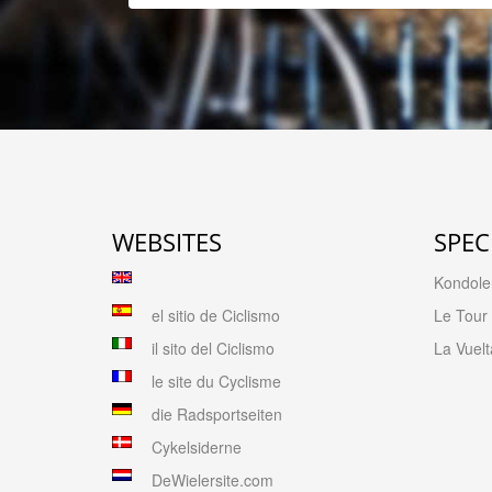
WEBSITES
SPEC
Kondolen
el sitio de Ciclismo
Le Tour
il sito del Ciclismo
La Vuelt
le site du Cyclisme
die Radsportseiten
Cykelsiderne
DeWielersite.com