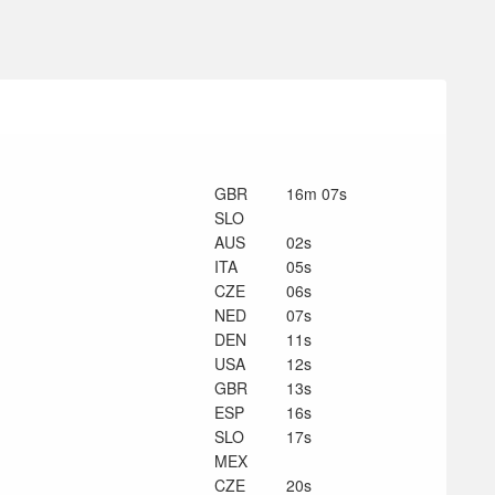
GBR
16m 07s
SLO
AUS
02s
ITA
05s
CZE
06s
NED
07s
DEN
11s
USA
12s
GBR
13s
ESP
16s
SLO
17s
MEX
CZE
20s