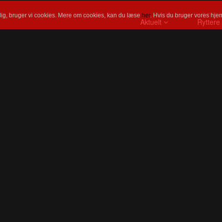
ig, bruger vi cookies. Mere om cookies, kan du læse
her
. Hvis du bruger vores hjem
Aktuelt
Ryttere