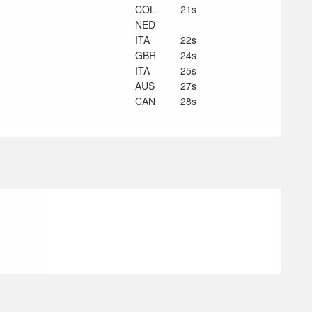
COL
21s
NED
ITA
22s
GBR
24s
ITA
25s
AUS
27s
CAN
28s