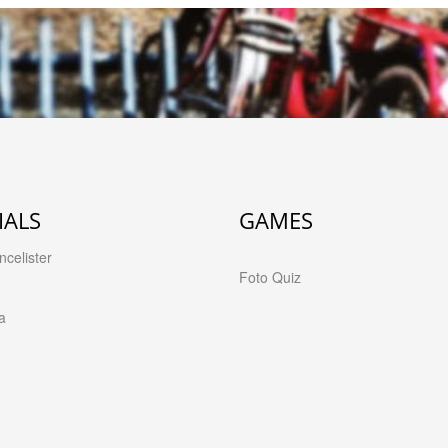
IALS
GAMES
celister
Foto Quiz
a