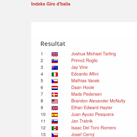
Indeks Giro d'Italia
Resultat
1
Joshua Michael Tarling
2
Primož Roglic
3
Jay Vine
4
Edoardo Affini
5
Mathias Vacek
6
Daan Hoole
7
Mads Pedersen
8
Brandon Alexander McNulty
9
Ethan Edward Hayter
10
Juan Ayuso Pesquera
11
Jan Tratnik
12
Isaac Del Toro Romero
13
Josef Cerný