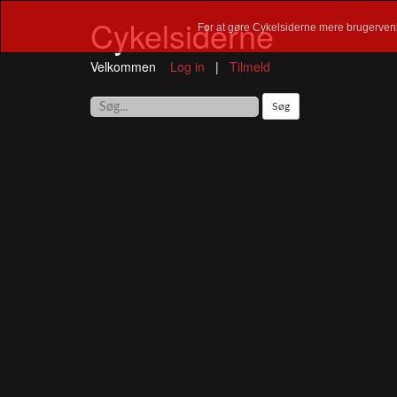
Cykelsiderne
For at gøre Cykelsiderne mere brugervenl
Velkommen
Log in
|
Tilmeld