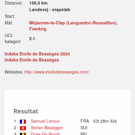
Distance:
158,5 km
Landevej - etapeløb
Start:
Mål:
Méjannes-le-Clap (Languedoc-Roussillon),
Frankrig
UCI-
2.1
kategori:
Indeks Etoile de Bessèges 2024
Indeks Etoile de Bessèges
Websites:
http://www.etoiledebesseges.com/
Resultat
1
Samuel Leroux
FRA
03t 28m 32s
2
Stefan Bissegger
SUI
3
Dries De Bondt
BEL