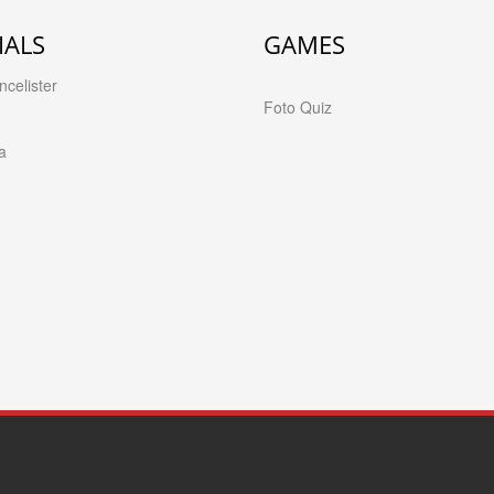
IALS
GAMES
celister
Foto Quiz
a