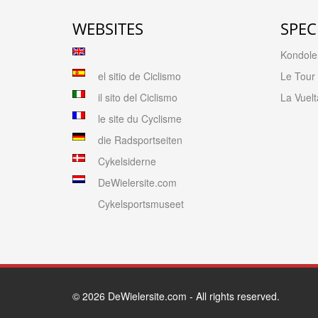
WEBSITES
SPEC
Kondolen
el sitio de Ciclismo
Le Tour
il sito del Ciclismo
La Vuelt
le site du Cyclisme
die Radsportseiten
Cykelsiderne
DeWielersite.com
Cykelsportsmuseet
© 2026
DeWielersite.com
- All rights reserved.