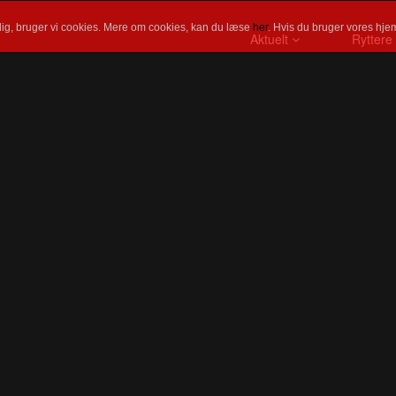
ig, bruger vi cookies. Mere om cookies, kan du læse
her
. Hvis du bruger vores hjem
Aktuelt
Ryttere