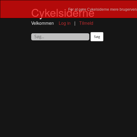
Cykelsiderne
For at gøre Cykelsiderne mere brugervenl
Velkommen
Log in
|
Tilmeld