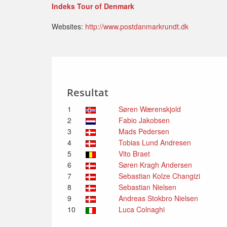
Indeks Tour of Denmark
Websites:
http://www.postdanmarkrundt.dk
Resultat
1
Søren Wærenskjold
2
Fabio Jakobsen
3
Mads Pedersen
4
Tobias Lund Andresen
5
Vito Braet
6
Søren Kragh Andersen
7
Sebastian Kolze Changizi
8
Sebastian Nielsen
9
Andreas Stokbro Nielsen
10
Luca Colnaghi