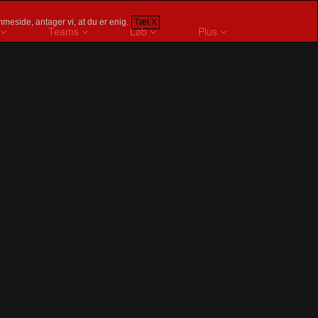
meside, antager vi, at du er enig.
Tæt X
Teams
Løb
Plus