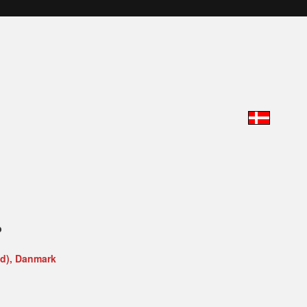
b
nd), Danmark