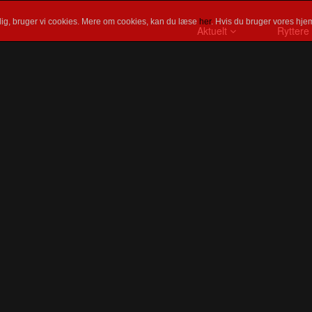
ig, bruger vi cookies. Mere om cookies, kan du læse
her
. Hvis du bruger vores hjem
Aktuelt
Ryttere