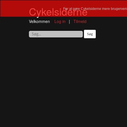
Cykelsiderne
For at gøre Cykelsiderne mere brugervenl
Velkommen
Log in
|
Tilmeld