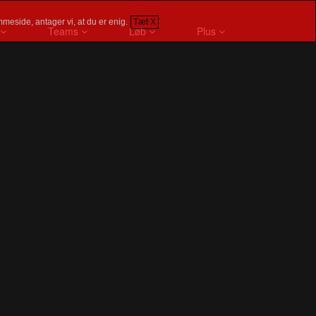
meside, antager vi, at du er enig.
Tæt X
Teams
Løb
Plus