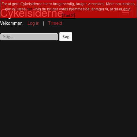
For at gøre Cykelsiderne mere brugervenlig, bruger vi cookies. Mere om cookies,
Cykelsiderne
kan du læse
her
. Hvis du bruger vores hjemmeside, antager vi, at du er enig.
Toggl
Tæt X
navig
Velkommen
Log in
|
Tilmeld