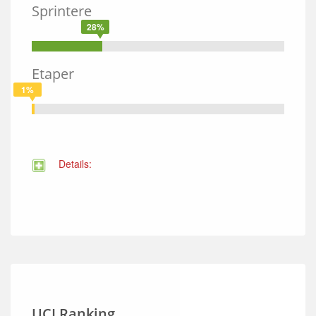
Sprintere
28%
Etaper
1%
Details:
UCI Ranking