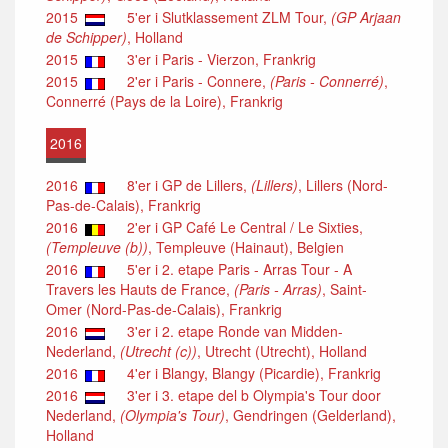
2015
5'er i Slutklassement ZLM Tour,
(GP Arjaan
de Schipper)
, Holland
2015
3'er i Paris - Vierzon, Frankrig
2015
2'er i Paris - Connere,
(Paris - Connerré)
,
Connerré (Pays de la Loire), Frankrig
2016
2016
8'er i GP de Lillers,
(Lillers)
, Lillers (Nord-
Pas-de-Calais), Frankrig
2016
2'er i GP Café Le Central / Le Sixties,
(Templeuve (b))
, Templeuve (Hainaut), Belgien
2016
5'er i 2. etape Paris - Arras Tour - A
Travers les Hauts de France,
(Paris - Arras)
, Saint-
Omer (Nord-Pas-de-Calais), Frankrig
2016
3'er i 2. etape Ronde van Midden-
Nederland,
(Utrecht (c))
, Utrecht (Utrecht), Holland
2016
4'er i Blangy, Blangy (Picardie), Frankrig
2016
3'er i 3. etape del b Olympia's Tour door
Nederland,
(Olympia's Tour)
, Gendringen (Gelderland),
Holland