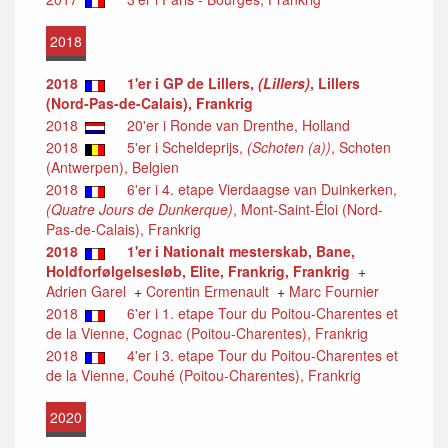
2018
2018
1'er i GP de Lillers,
(Lillers)
, Lillers
(Nord-Pas-de-Calais), Frankrig
2018
20'er i Ronde van Drenthe, Holland
2018
5'er i Scheldeprijs,
(Schoten (a))
, Schoten
(Antwerpen), Belgien
2018
6'er i 4. etape Vierdaagse van Duinkerken,
(Quatre Jours de Dunkerque)
, Mont-Saint-Éloi (Nord-
Pas-de-Calais), Frankrig
2018
1'er i Nationalt mesterskab, Bane,
Holdforfølgelsesløb, Elite, Frankrig, Frankrig
+
Adrien Garel
+
Corentin Ermenault
+
Marc Fournier
2018
6'er i 1. etape Tour du Poitou-Charentes et
de la Vienne, Cognac (Poitou-Charentes), Frankrig
2018
4'er i 3. etape Tour du Poitou-Charentes et
de la Vienne, Couhé (Poitou-Charentes), Frankrig
2020