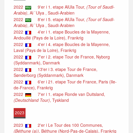
2022
9'er i 1. etape AlUla Tour,
(Tour of Saudi-
Arabia)
, Al `Ulya , Saudi-Arabien
2022
8'er i 5. etape AlUla Tour,
(Tour of Saudi-
Arabia)
, Al `Ulya , Saudi-Arabien
2022
4'er i 1. etape Boucles de la Mayenne,
Andouillé (Pays de la Loire), Frankrig
2022
4'er i 4. etape Boucles de la Mayenne,
Laval (Pays de la Loire), Frankrig
2022
7'er i 2. etape Tour de France, Nyborg
(Syddanmark), Danmark
2022
13'er i 3. etape Tour de France,
Sønderborg (Syddanmark), Danmark
2022
6'er i 21. etape Tour de France, Paris (Ile-
de-France), Frankrig
2022
7'er i 1. etape Ronde van Duitsland,
(Deutschland Tour)
, Tyskland
2023
2023
2'er i Le Tour des 100 Communes,
(Béthune (a))
, Béthune (Nord-Pas-de-Calais), Frankrig