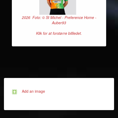
2026 Foto: © St Michel - Preference Home -
Auber93
Klik for at forstørre billledet.
Add an image