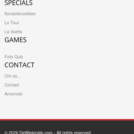
SPECIALS
Kondolencelister
Le Tour
La Vuelta
GAMES
Foto Quiz
CONTACT
Om os...
Contact
Annoncér
© 2026
DeWielersite.com
- All rights reserved.