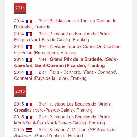
2014
2014
3'er i Slutklassement Tour du Canton de
l'Estuaire, Frankrig
2014
3'er i 2. etape Les Boucles de l'Artois,
Fruges (Nord-Pas-de-Calais), Frankrig
2014
3'er i 2. etape Tour de Côte d'Or, Châtillon-
sur-Seine (Bourgogne), Frankrig
2014
1'er i Grand Prix de la Braderie,
(Saint-
Quentin)
, Saint-Quentin (Picardie), Frankrig
2014
2'er i Paris - Connere,
(Paris - Connerré)
,
Connerré (Pays de la Loire), Frankrig
2015
2015
3'er i 1. etape Les Boucles de l'Artois,
Croisilles (Nord-Pas-de-Calais), Frankrig
2015
2'er i 2. etape Les Boucles de l'Artois,
Mont-Saint-Éloi (Nord-Pas-de-Calais), Frankrig
2015
5'er i 3. etape ZLM Tour,
(GP Arjaan de
Schipper)
, Goes (Zeeland), Holland