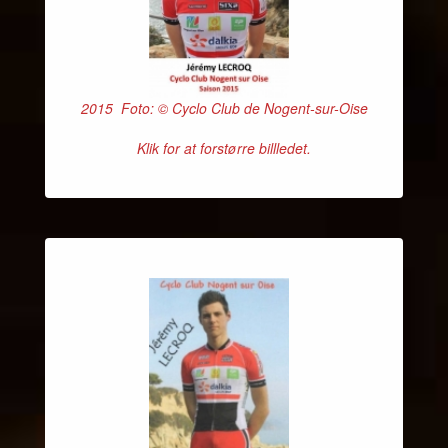
2015 Foto: © Cyclo Club de Nogent-sur-Oise
Klik for at forstørre billledet.