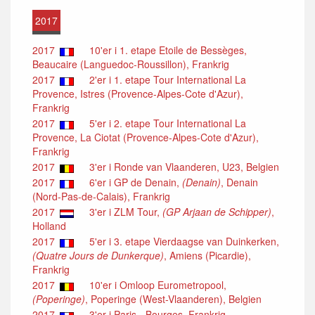
2017
2017
10'er i 1. etape Etoile de Bessèges,
Beaucaire (Languedoc-Roussillon), Frankrig
2017
2'er i 1. etape Tour International La
Provence, Istres (Provence-Alpes-Cote d'Azur),
Frankrig
2017
5'er i 2. etape Tour International La
Provence, La Ciotat (Provence-Alpes-Cote d'Azur),
Frankrig
2017
3'er i Ronde van Vlaanderen, U23, Belgien
2017
6'er i GP de Denain,
(Denain)
, Denain
(Nord-Pas-de-Calais), Frankrig
2017
3'er i ZLM Tour,
(GP Arjaan de Schipper)
,
Holland
2017
5'er i 3. etape Vierdaagse van Duinkerken,
(Quatre Jours de Dunkerque)
, Amiens (Picardie),
Frankrig
2017
10'er i Omloop Eurometropool,
(Poperinge)
, Poperinge (West-Vlaanderen), Belgien
2017
3'er i Paris - Bourges, Frankrig