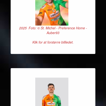
2025 Foto: © St. Michel - Preference Home -
Auber93
Klik for at forstørre billledet.