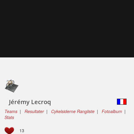
Jérémy Lecroq
Teams
|
Resultater
|
Cykelsiderne Rangliste
|
Fotoalbum
|
Stats
13