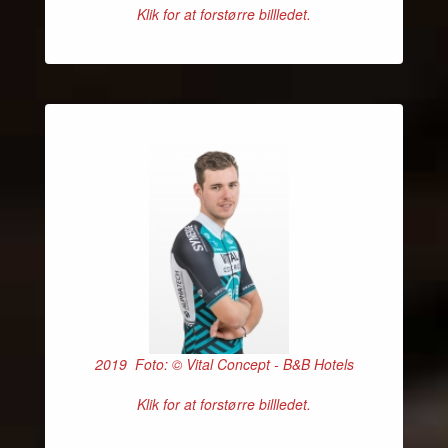
Klik for at forstørre billledet.
2019 Foto: © Vital Concept - B&B Hotels
Klik for at forstørre billledet.