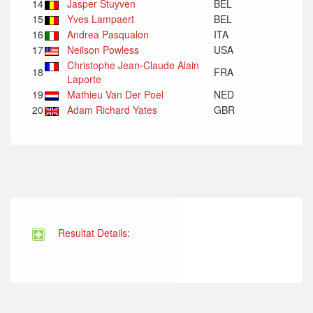
14
Jasper Stuyven
BEL
15
Yves Lampaert
BEL
16
Andrea Pasqualon
ITA
17
Neilson Powless
USA
Christophe Jean-Claude Alain
18
FRA
Laporte
19
Mathieu Van Der Poel
NED
20
Adam Richard Yates
GBR
Resultat Details: