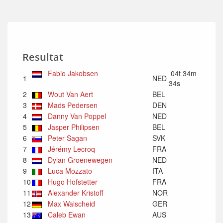
Resultat
Fabio Jakobsen
04t 34m
1
NED
34s
2
Wout Van Aert
BEL
3
Mads Pedersen
DEN
4
Danny Van Poppel
NED
5
Jasper Philipsen
BEL
6
Peter Sagan
SVK
7
Jérémy Lecroq
FRA
8
Dylan Groenewegen
NED
9
Luca Mozzato
ITA
10
Hugo Hofstetter
FRA
11
Alexander Kristoff
NOR
12
Max Walscheid
GER
13
Caleb Ewan
AUS