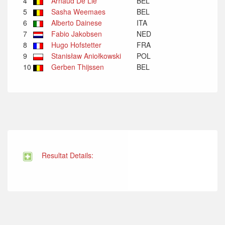
4
Arnaud De Lie
BEL
5
Sasha Weemaes
BEL
6
Alberto Dainese
ITA
7
Fabio Jakobsen
NED
8
Hugo Hofstetter
FRA
9
Stanisław Aniołkowski
POL
10
Gerben Thijssen
BEL
Resultat Details: