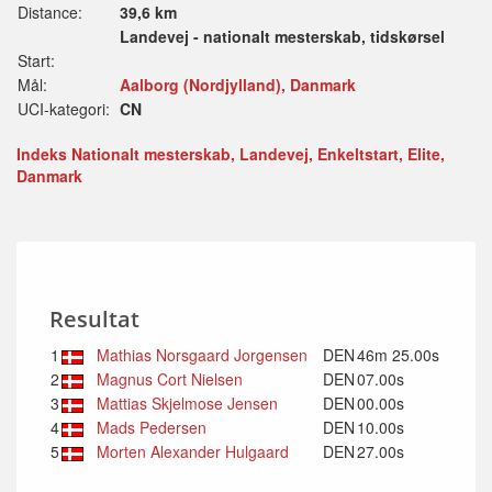
Distance:
39,6 km
Landevej - nationalt mesterskab, tidskørsel
Start:
Mål:
Aalborg (Nordjylland), Danmark
UCI-kategori:
CN
Indeks Nationalt mesterskab, Landevej, Enkeltstart, Elite,
Danmark
Resultat
1
Mathias Norsgaard Jorgensen
DEN
46m 25.00s
2
Magnus Cort Nielsen
DEN
07.00s
3
Mattias Skjelmose Jensen
DEN
00.00s
4
Mads Pedersen
DEN
10.00s
5
Morten Alexander Hulgaard
DEN
27.00s