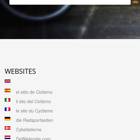
WEBSITES
el sitio de Ciclismo
il sito del Ciclismo
le site du Cyclisme
die Radsportseiten
Cykelsiderne
DeWielersite.com