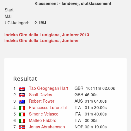
Klassement - landevej, slutklassement
Start:
Mål:
UCI-kategori:
2.1MJ
Indeks Giro della Lunigiana, Juniorer 2013
Indeks Giro della Lunigiana, Juniorer
Resultat
1
Tao Geoghegan Hart
GBR
10t 11m 02.00s
2
Scott Davies
GBR
46.00s
3
Robert Power
AUS
01m 04.00s
4
Francesco Lorenzini
ITA
01m 30.00s
5
Simone Velasco
ITA
01m 40.00s
6
Matteo Fabbro
ITA
00.00s
7
Jonas Abrahamsen
NOR
02m 19.00s