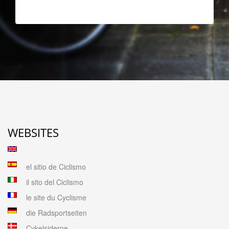
WEBSITES
el sitio de Ciclismo
il sito del Ciclismo
le site du Cyclisme
die Radsportseiten
Cykelsiderne