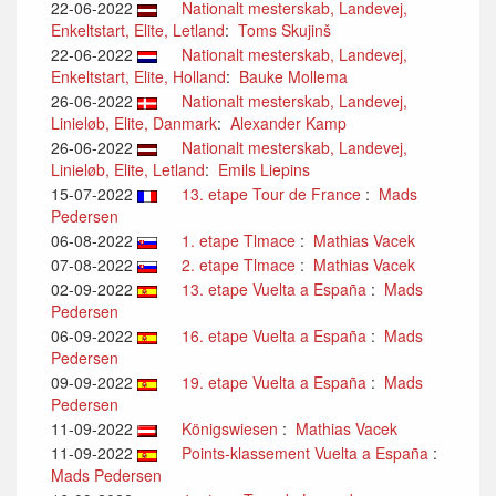
22-06-2022
Nationalt mesterskab, Landevej,
Enkeltstart, Elite, Letland
:
Toms Skujinš
22-06-2022
Nationalt mesterskab, Landevej,
Enkeltstart, Elite, Holland
:
Bauke Mollema
26-06-2022
Nationalt mesterskab, Landevej,
Linieløb, Elite, Danmark
:
Alexander Kamp
26-06-2022
Nationalt mesterskab, Landevej,
Linieløb, Elite, Letland
:
Emils Liepins
15-07-2022
13. etape Tour de France
:
Mads
Pedersen
06-08-2022
1. etape Tlmace
:
Mathias Vacek
07-08-2022
2. etape Tlmace
:
Mathias Vacek
02-09-2022
13. etape Vuelta a España
:
Mads
Pedersen
06-09-2022
16. etape Vuelta a España
:
Mads
Pedersen
09-09-2022
19. etape Vuelta a España
:
Mads
Pedersen
11-09-2022
Königswiesen
:
Mathias Vacek
11-09-2022
Points-klassement Vuelta a España
:
Mads Pedersen