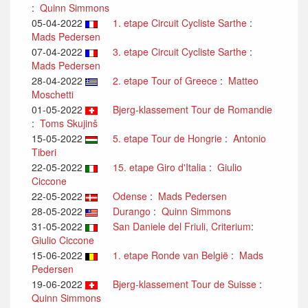
:
Quinn Simmons
05-04-2022
1. etape Circuit Cycliste Sarthe
:
Mads Pedersen
07-04-2022
3. etape Circuit Cycliste Sarthe
:
Mads Pedersen
28-04-2022
2. etape Tour of Greece
:
Matteo
Moschetti
01-05-2022
Bjerg-klassement Tour de Romandie
:
Toms Skujinš
15-05-2022
5. etape Tour de Hongrie
:
Antonio
Tiberi
22-05-2022
15. etape Giro d'Italia
:
Giulio
Ciccone
22-05-2022
Odense
:
Mads Pedersen
28-05-2022
Durango
:
Quinn Simmons
31-05-2022
San Daniele del Friuli, Criterium
:
Giulio Ciccone
15-06-2022
1. etape Ronde van België
:
Mads
Pedersen
19-06-2022
Bjerg-klassement Tour de Suisse
:
Quinn Simmons