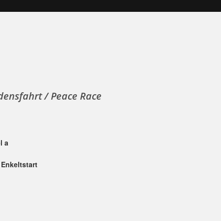
edensfahrt / Peace Race
l a
 Enkeltstart