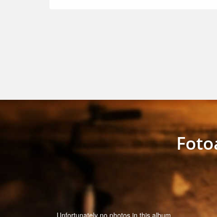
Foto
Unfortunately no photos in this album.