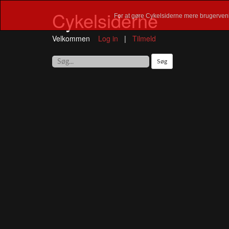
Cykelsiderne
For at gøre Cykelsiderne mere brugervenl
Velkommen
Log in
|
Tilmeld