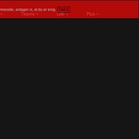
meside, antager vi, at du er enig.
Tæt X
Teams
Løb
Plus