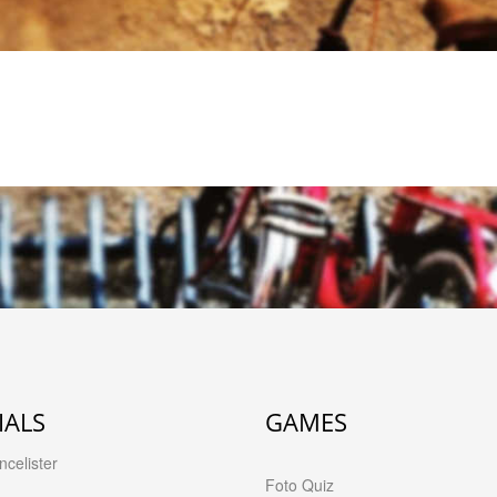
IALS
GAMES
celister
Foto Quiz