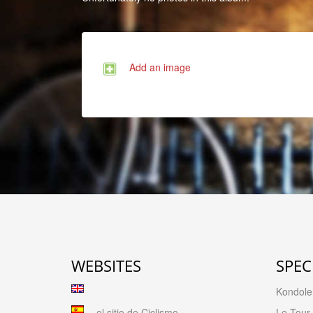
Add an image
WEBSITES
SPEC
Kondolen
el sitio de Ciclismo
Le Tour