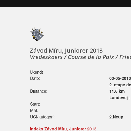
Závod Míru, Juniorer 2013
Vredeskoers / Course de la Paix / Fri
Ukendt
Dato:
03-05-2013
2. etape de
Distance:
11,6 km
Landevej -
Start:
Mål:
UCI-kategori:
2.Ncup
Indeks Závod Míru, Juniorer 2013