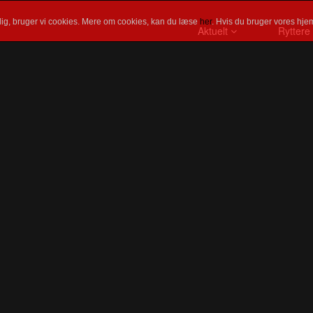
ig, bruger vi cookies. Mere om cookies, kan du læse
her
. Hvis du bruger vores hjem
Aktuelt
Ryttere