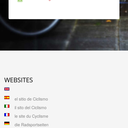
WEBSITES
el sitio de Ciclismo
il sito del Ciclismo
le site du Cyclisme
die Radsportseiten