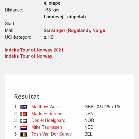
4. etape
Distance:
156 km
Landevej - etapeløb
Start:
Mål:
Stavanger (Rogaland), Norge
UCI-kategori:
2.HC
Indeks Tour of Norway 2021
Indeks Tour of Norway
Resultat
1
Matthew Walls
GBR
03t 25m 16s
2
Mads Pedersen
DEN
3
Daniel Hoelgaard
NOR
4
Mike Teunissen
NED
5
Tosh Van Der Sande
BEL