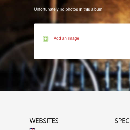
Unfortunately no photos in this album.
Add an image
WEBSITES
SPEC