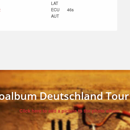
LAT
z
ECU
46s
AUT
oalbum Deutschland Tour
Click here to add a picture to the photo album