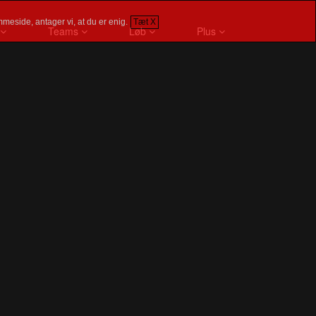
meside, antager vi, at du er enig.
Tæt X
Teams
Løb
Plus