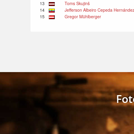
13
Toms Skujinš
14
Jefferson Albeiro Cepeda Hernánde
15
Gregor Mühlberger
Fot