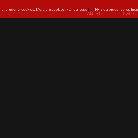
ig, bruger vi cookies. Mere om cookies, kan du læse
her
. Hvis du bruger vores hjem
Aktuelt
Ryttere