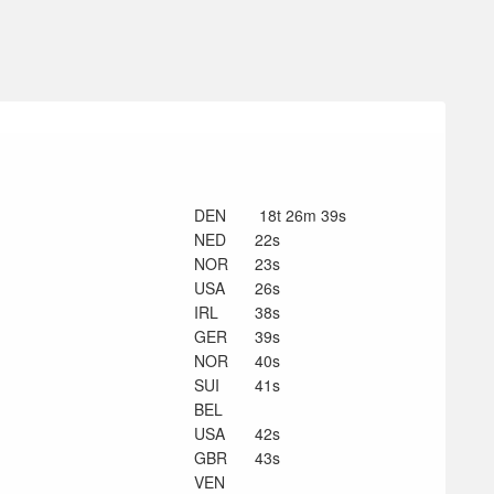
DEN
18t 26m 39s
NED
22s
NOR
23s
USA
26s
IRL
38s
GER
39s
NOR
40s
SUI
41s
BEL
USA
42s
GBR
43s
VEN