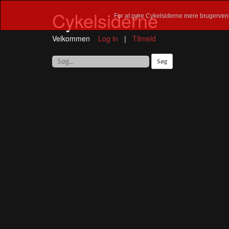
Cykelsiderne
For at gøre Cykelsiderne mere brugervenl
Velkommen
Log in
|
Tilmeld