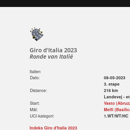
Giro d'Italia 2023
Ronde van Italië
Italien
Dato:
08-05-2023
3. etape
Distance:
216 km
Landevej - e
Start:
Vasto (Abruzzi
Mål:
Melfi (Basilic
UCI-kategori:
1.WT/WT/HC
Indeks Giro d'Italia 2023