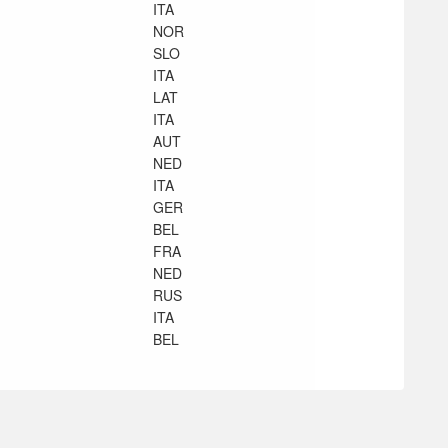
ITA
NOR
SLO
ITA
LAT
ITA
AUT
NED
ITA
GER
BEL
FRA
NED
RUS
ITA
BEL