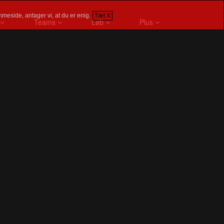
meside, antager vi, at du er enig.
Tæt X
Teams
Løb
Plus