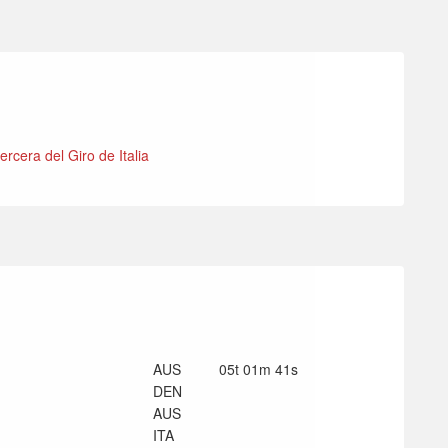
rcera del Giro de Italia
AUS
05t 01m 41s
DEN
AUS
ITA