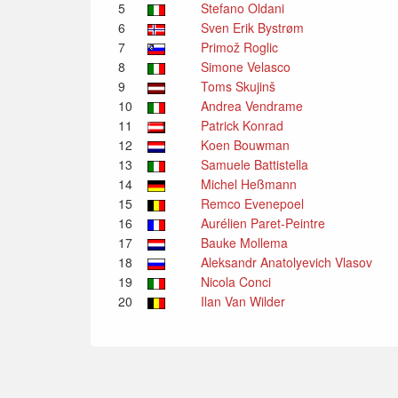
5
Stefano Oldani
6
Sven Erik Bystrøm
7
Primož Roglic
8
Simone Velasco
9
Toms Skujinš
10
Andrea Vendrame
11
Patrick Konrad
12
Koen Bouwman
13
Samuele Battistella
14
Michel Heßmann
15
Remco Evenepoel
16
Aurélien Paret-Peintre
17
Bauke Mollema
18
Aleksandr Anatolyevich Vlasov
19
Nicola Conci
20
Ilan Van Wilder