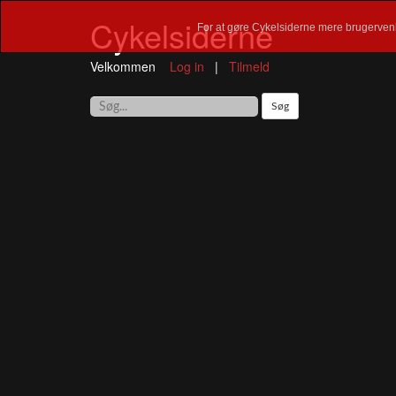
Cykelsiderne
For at gøre Cykelsiderne mere brugervenl
Velkommen
Log in
|
Tilmeld