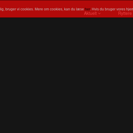
ig, bruger vi cookies. Mere om cookies, kan du læse
her
. Hvis du bruger vores hjem
Aktuelt
Ryttere