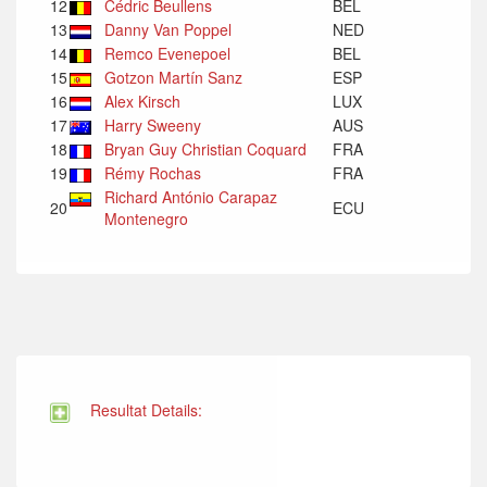
12
Cédric Beullens
BEL
13
Danny Van Poppel
NED
14
Remco Evenepoel
BEL
15
Gotzon Martín Sanz
ESP
16
Alex Kirsch
LUX
17
Harry Sweeny
AUS
18
Bryan Guy Christian Coquard
FRA
19
Rémy Rochas
FRA
Richard António Carapaz
20
ECU
Montenegro
Resultat Details: