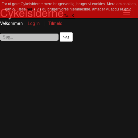
For at gøre Cykelsiderne mere brugervenlig, bruger vi cookies. Mere om cookies,
Cykelsiderne
kan du læse
her
. Hvis du bruger vores hjemmeside, antager vi, at du er enig.
Toggl
Tæt X
navig
Velkommen
Log in
|
Tilmeld