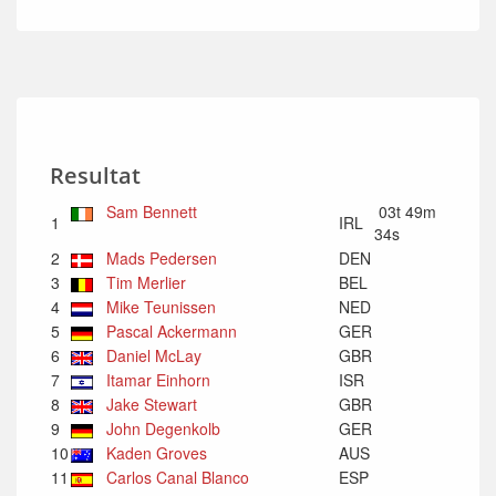
Resultat
Sam Bennett
03t 49m
1
IRL
34s
2
Mads Pedersen
DEN
3
Tim Merlier
BEL
4
Mike Teunissen
NED
5
Pascal Ackermann
GER
6
Daniel McLay
GBR
7
Itamar Einhorn
ISR
8
Jake Stewart
GBR
9
John Degenkolb
GER
10
Kaden Groves
AUS
11
Carlos Canal Blanco
ESP