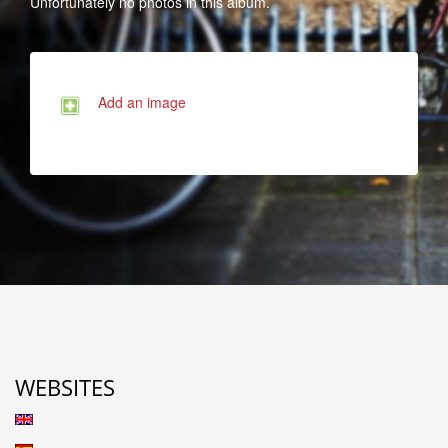
Unfortunately no photos in this album.
Add an image
WEBSITES