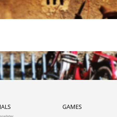
IALS
GAMES
celister