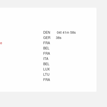
DEN
04t 41m 58s
GER
38s
te
FRA
BEL
FRA
ITA
BEL
LUX
LTU
FRA