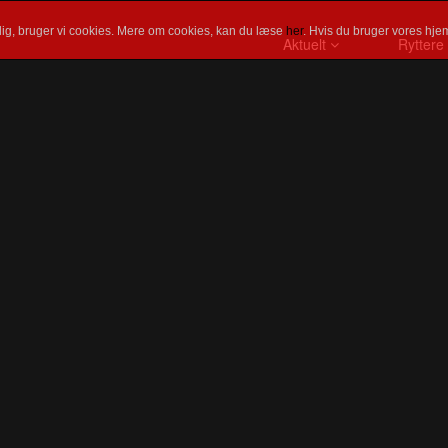
ig, bruger vi cookies. Mere om cookies, kan du læse
her
. Hvis du bruger vores hjem
Aktuelt
Ryttere