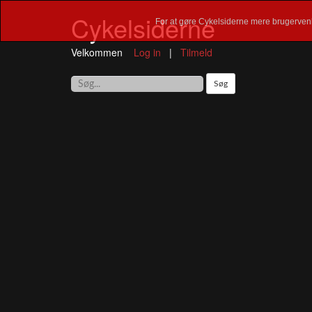
Cykelsiderne
For at gøre Cykelsiderne mere brugervenl
Velkommen
Log in
|
Tilmeld