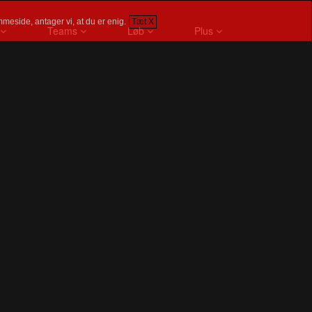
meside, antager vi, at du er enig.
Tæt X
Teams
Løb
Plus