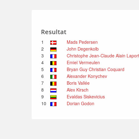
Resultat
1
Mads Pedersen
2
John Degenkolb
3
Christophe Jean-Claude Alain Lapor
4
Emiel Vermeulen
5
Bryan Guy Christian Coquard
6
Alexander Konychev
7
Boris Vallée
8
Alex Kirsch
9
Evaldas Siskevicius
10
Dorian Godon