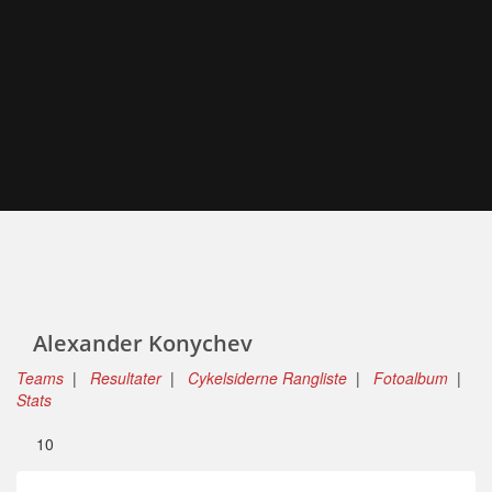
Alexander Konychev
Teams
|
Resultater
|
Cykelsiderne Rangliste
|
Fotoalbum
|
Stats
10