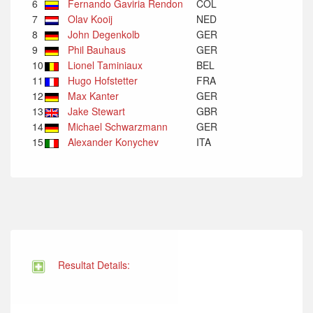
6
Fernando Gaviria Rendon
COL
7
Olav Kooij
NED
8
John Degenkolb
GER
9
Phil Bauhaus
GER
10
Lionel Taminiaux
BEL
11
Hugo Hofstetter
FRA
12
Max Kanter
GER
13
Jake Stewart
GBR
14
Michael Schwarzmann
GER
15
Alexander Konychev
ITA
Resultat Details: