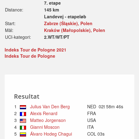
7. etape
Distance:
145 km
Landevej - etapeløb
Start:
Zabrze (Śląskie), Polen
Mål:
Kraków (Małopolskie), Polen
UCI-kategori:
2.WT/WT/PT
Indeks Tour de Pologne 2021
Indeks Tour de Pologne
Resultat
1
Julius Van Den Berg
NED
02t 58m 46s
2
Alexis Renard
FRA
3
Matteo Jorgenson
USA
4
Gianni Moscon
ITA
5
Álvaro Hodeg Chagui
COL
03s