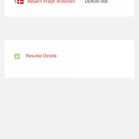
5
Asbjørn Kragh Andersen
DEN
00.00s
Resultat Details: