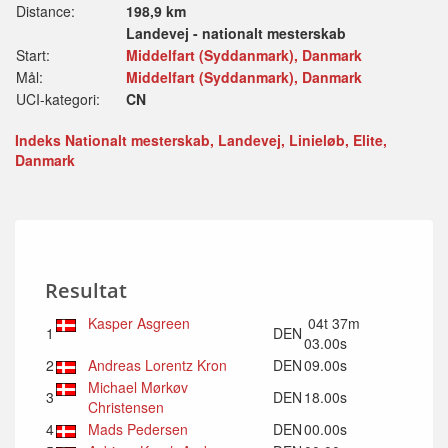
Distance:
198,9 km
Landevej - nationalt mesterskab
Start:
Middelfart (Syddanmark), Danmark
Mål:
Middelfart (Syddanmark), Danmark
UCI-kategori:
CN
Indeks Nationalt mesterskab, Landevej, Linieløb, Elite,
Danmark
Resultat
Kasper Asgreen
04t 37m
1
DEN
03.00s
2
Andreas Lorentz Kron
DEN
09.00s
Michael Mørkøv
3
DEN
18.00s
Christensen
4
Mads Pedersen
DEN
00.00s