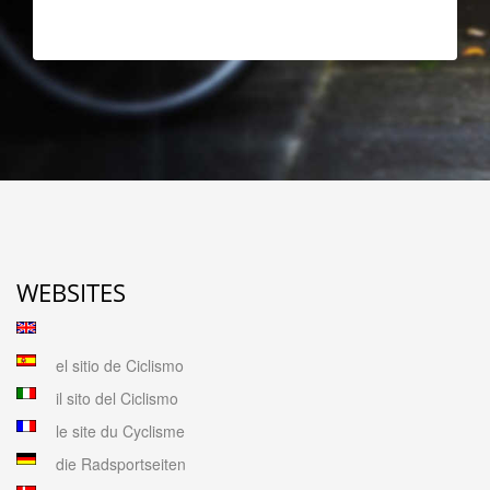
WEBSITES
el sitio de Ciclismo
il sito del Ciclismo
le site du Cyclisme
die Radsportseiten