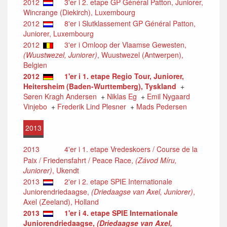
2012
3'er i 2. etape GP Général Patton, Juniorer,
Wincrange (Diekirch), Luxembourg
2012
8'er i Slutklassement GP Général Patton,
Juniorer, Luxembourg
2012
3'er i Omloop der Vlaamse Gewesten,
(Wuustwezel, Juniorer)
, Wuustwezel (Antwerpen),
Belgien
2012
1'er i 1. etape Regio Tour, Juniorer,
Heitersheim (Baden-Wurttemberg), Tyskland
+
Søren Kragh Andersen
+
Niklas Eg
+
Emil Nygaard
Vinjebo
+
Frederik Lind Plesner
+
Mads Pedersen
2013
2013
4'er i 1. etape Vredeskoers / Course de la
Paix / Friedensfahrt / Peace Race,
(Závod Míru,
Juniorer)
, Ukendt
2013
2'er i 2. etape SPIE Internationale
Juniorendriedaagse,
(Driedaagse van Axel, Juniorer)
,
Axel (Zeeland), Holland
2013
1'er i 4. etape SPIE Internationale
Juniorendriedaagse,
(Driedaagse van Axel,