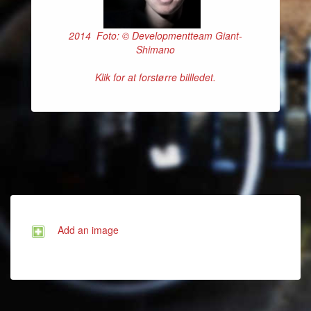
2014 Foto: © Developmentteam Giant-
Shimano
Klik for at forstørre billledet.
Add an image