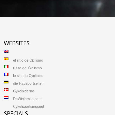
WEBSITES
el sitio de Ciclismo
il sito del Ciclismo
le site du Cyclisme
die Radsportseiten
Cykelsiderne
DeWielersite.com
Cykelsportsmuseet
SPECIALS