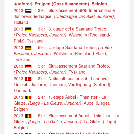
Juniorer)
, Strijpen (Oost-Vlaanderen), Belgien
2013
3'er i Slutklassement SPIE Internationale
Juniorendriedaagse,
(Driedaagse van Axel, Juniorer)
,
Holland
2013
3'er i 3. etape del a Saarland Trofeo,
(Trofeo Karlsberg, Juniorer)
, Walsheim (Rheinland-
Pfalz), Tyskland
2013
5'er i 4. etape Saarland Trofeo,
(Trofeo
Karlsberg, Juniorer)
, Walsheim (Rheinland-Pfalz),
Tyskland
2013
3'er i Slutklassement Saarland Trofeo,
(Trofeo Karlsberg, Juniorer)
, Tyskland
2013
3'er i Nationalt mesterskab, Landevej,
Linieløb, Juniorer, Danmark, Vordingborg (Sjelland),
Danmark
2013
2'er i 1. etape Aubel - Thimister - La
Gleize,
(Liège - La Gleize, Juniorer)
, Aubel (Liege),
Belgien
2013
9'er i Slutklassement Aubel - Thimister - La
Gleize,
(Liège - La Gleize, Juniorer)
, La Gleize (Liege),
Belgien
2013
1'er i Omloop Mandel-Leie-Schelde,