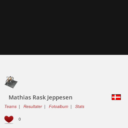
Mathias Rask Jeppesen
Teams
|
Resultater
|
Fotoalbum
|
Stats
0