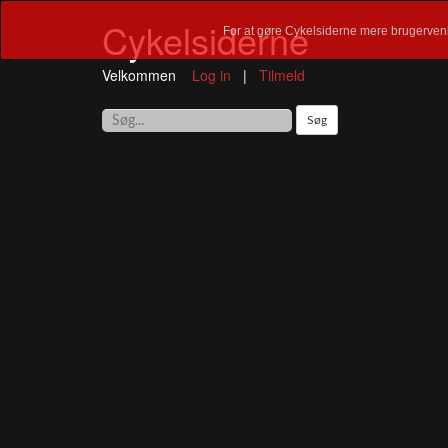
Cykelsiderne
For at gøre Cykelsiderne mere brugervenl
Velkommen
Log in
|
Tilmeld