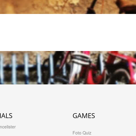
IALS
GAMES
celister
Foto Quiz