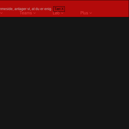
meside, antager vi, at du er enig.
Tæt X
Teams
Løb
Plus