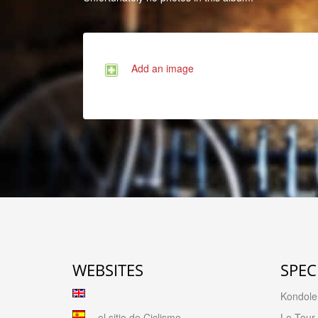
Add an image
WEBSITES
SPEC
Kondolen
el sitio de Ciclismo
Le Tour