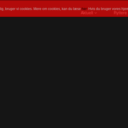
ig, bruger vi cookies. Mere om cookies, kan du læse
her
. Hvis du bruger vores hjem
Aktuelt
Ryttere