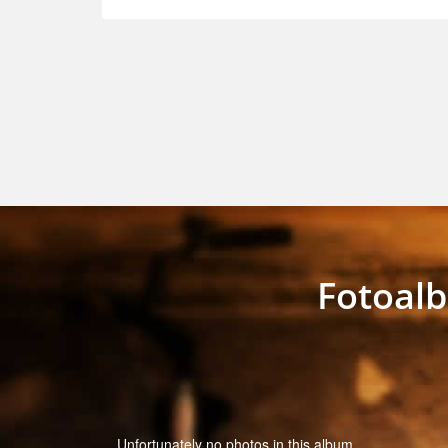
Fotoalb
Unfortunately no photos in this album.