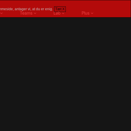
meside, antager vi, at du er enig.
Tæt X
Teams
Løb
Plus