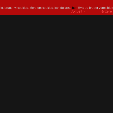
ig, bruger vi cookies. Mere om cookies, kan du læse
her
. Hvis du bruger vores hjem
Aktuelt
Ryttere