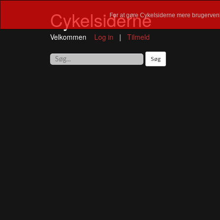
Cykelsiderne
For at gøre Cykelsiderne mere brugervenl
Velkommen
Log in
|
Tilmeld