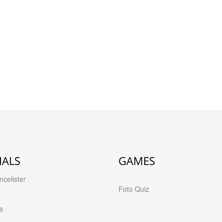
IALS
GAMES
celister
Foto Quiz
a