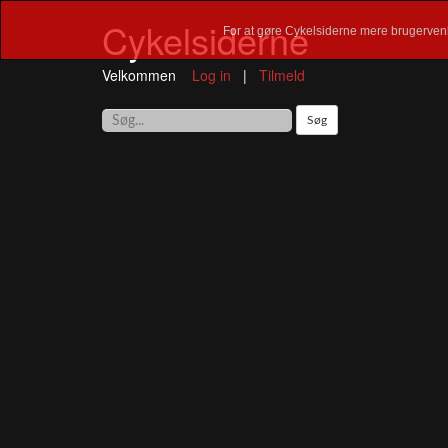
Cykelsiderne
For at gøre Cykelsiderne mere brugervenl
Velkommen
Log in
|
Tilmeld