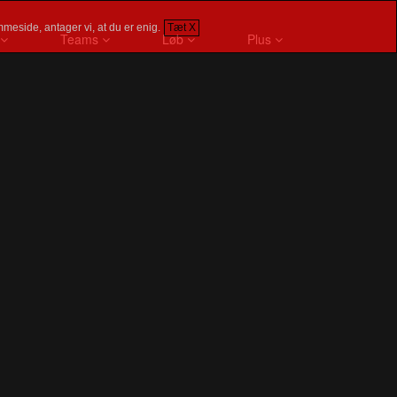
meside, antager vi, at du er enig.
Tæt X
Teams
Løb
Plus