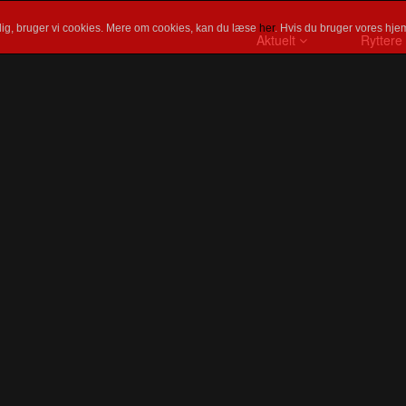
ig, bruger vi cookies. Mere om cookies, kan du læse
her
. Hvis du bruger vores hjem
Aktuelt
Ryttere