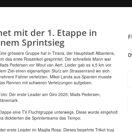
net mit der 1. Etappe in
F
inem Sprintsieg
Eine grössere Gruppe hat in Tirana, der Hauptstadt Albaniens,
0
um das erste Rosatrikot gesprintet. Der schnellste Mann war
Mads Pedersen vor Wout van Aert. Leider gab es 4,5 km vor
dem Ziel einen eigenartigen Sturz am Strassenrand wo sich
mehrere Fahrer verletzten. Mikel Landa aus Spanien musste
das Rennen mit schweren Verletzungen aufgeben.
Foto: Der erste Leader am Giro 2025, Mads Pedersen,
Dänemark
 Etappe eine TV Fluchtgruppe unterwegs. Diese wurde eingeholt
na dicktierten die Sprinterteams das Tempo.
er erste Leader im Maglia Rosa. Dieses begehrte Trikot trug