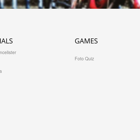
IALS
GAMES
celister
Foto Quiz
a