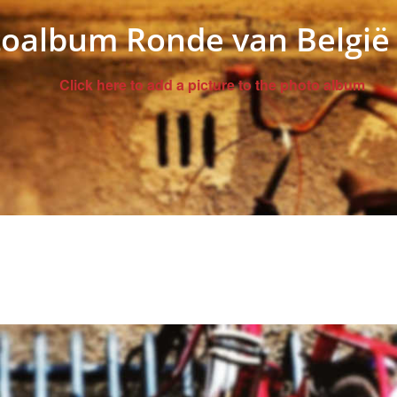
toalbum Ronde van België
Click here to add a picture to the photo album