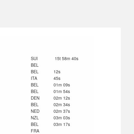
SUI
15t 58m 40s
BEL
BEL
12s
ITA
45s
BEL
01m 09s
BEL
01m 54s
DEN
02m 12s
BEL
02m 34s
NED
02m 37s
NZL
03m 03s
BEL
03m 17s
FRA