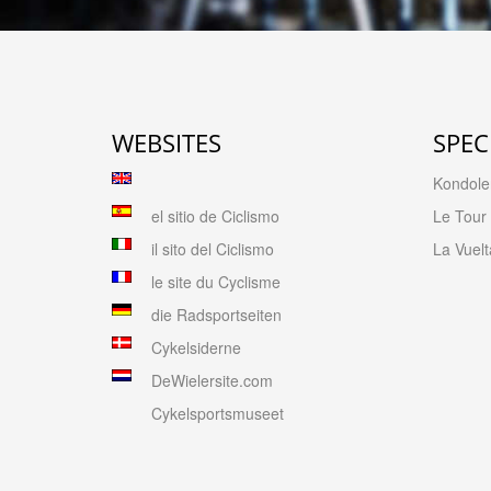
WEBSITES
SPEC
Kondolen
el sitio de Ciclismo
Le Tour
il sito del Ciclismo
La Vuelt
le site du Cyclisme
die Radsportseiten
Cykelsiderne
DeWielersite.com
Cykelsportsmuseet