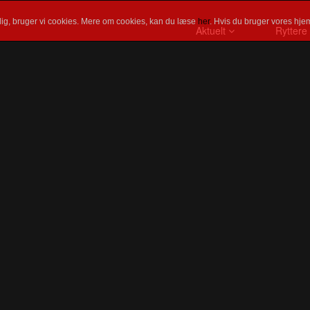
ig, bruger vi cookies. Mere om cookies, kan du læse
her
. Hvis du bruger vores hjem
Aktuelt
Ryttere