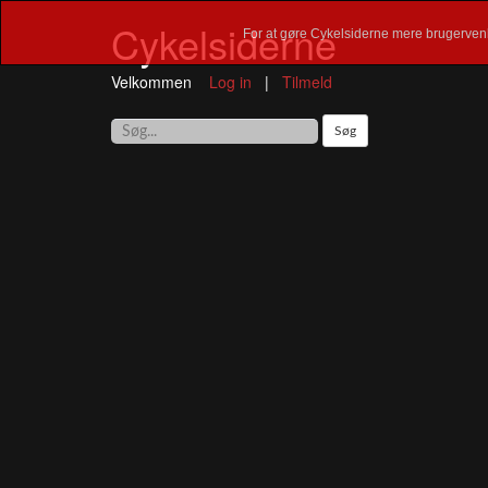
Cykelsiderne
For at gøre Cykelsiderne mere brugervenl
Velkommen
Log in
|
Tilmeld