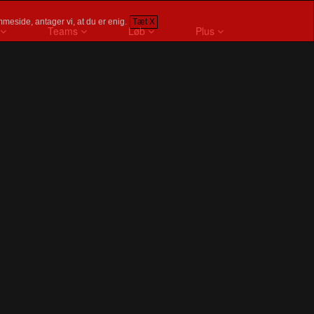
meside, antager vi, at du er enig.
Tæt X
Teams
Løb
Plus