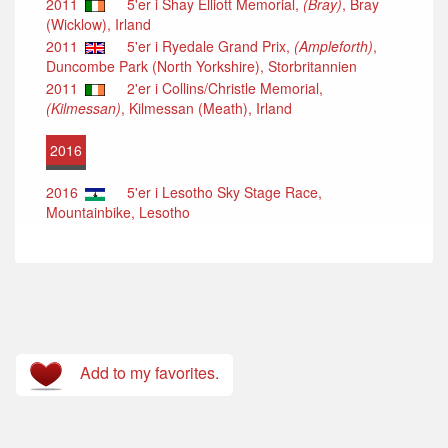
2011
5'er i Shay Elliott Memorial,
(Bray)
, Bray
(Wicklow), Irland
2011
5'er i Ryedale Grand Prix,
(Ampleforth)
,
Duncombe Park (North Yorkshire), Storbritannien
2011
2'er i Collins/Christle Memorial,
(Kilmessan)
, Kilmessan (Meath), Irland
2016
2016
5'er i Lesotho Sky Stage Race,
Mountainbike, Lesotho
Add to my favorites.