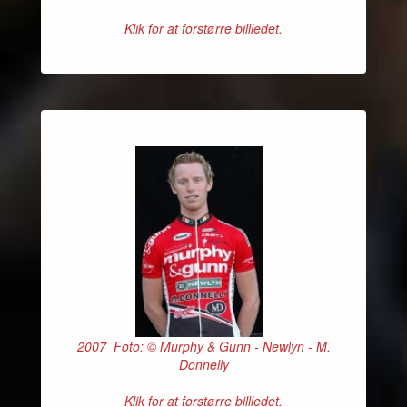
Klik for at forstørre billledet.
2007 Foto: © Murphy & Gunn - Newlyn - M.
Donnelly
Klik for at forstørre billledet.