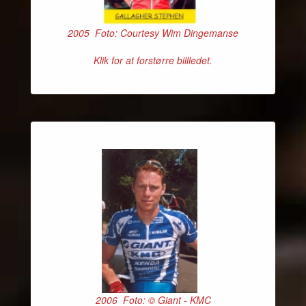
2005 Foto: Courtesy Wim Dingemanse
Klik for at forstørre billledet.
2006 Foto: © Giant - KMC