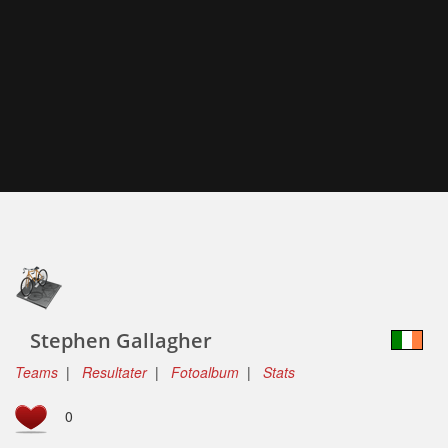
Stephen Gallagher
Teams
|
Resultater
|
Fotoalbum
|
Stats
0