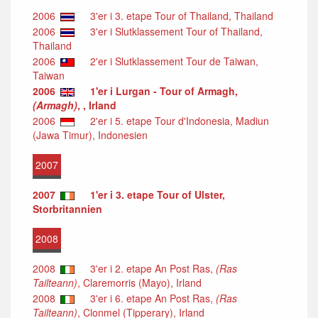
2006
3'er i 3. etape Tour of Thailand, Thailand
2006
3'er i Slutklassement Tour of Thailand,
Thailand
2006
2'er i Slutklassement Tour de Taiwan,
Taiwan
2006
1'er i Lurgan - Tour of Armagh,
(Armagh)
, , Irland
2006
2'er i 5. etape Tour d'Indonesia, Madiun
(Jawa Timur), Indonesien
2007
2007
1'er i 3. etape Tour of Ulster,
Storbritannien
2008
2008
3'er i 2. etape An Post Ras,
(Ras
Tailteann)
, Claremorris (Mayo), Irland
2008
3'er i 6. etape An Post Ras,
(Ras
Tailteann)
, Clonmel (Tipperary), Irland