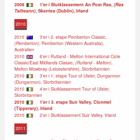
2008
1'er i Slutklassement An Post Ras,
(Ras
Tailteann)
, Skerries (Dublin), Irland
2010
2010
3'er i 2. etape Pemberton Classic,
(Pemberton)
, Pemberton (Western Australia),
Australien
2010
6'er i Rutland - Melton International Cicle
Classic/East Midlands Classic,
(Rutland - Melton)
,
Melton Mowbray (Leicestershire), Storbritannien
2010
3'er i 1. etape Tour of Ulster, Dungannon
(Dungannon), Storbritannien
2010
4'er i Slutklassement Tour of Ulster,
Storbritannien
2010
1'er i 3. etape Suir Valley, Clonmel
(Tipperary), Irland
2010
2'er i Slutklassement Suir Valley, Irland
2011