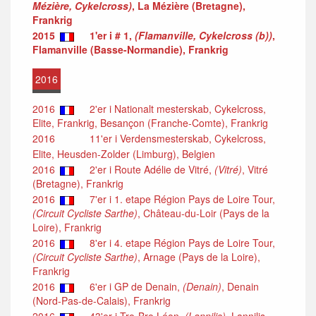
Mézière, Cykelcross)
, La Mézière (Bretagne),
Frankrig
2015
1'er i # 1,
(Flamanville, Cykelcross (b))
,
Flamanville (Basse-Normandie), Frankrig
2016
2016
2'er i Nationalt mesterskab, Cykelcross,
Elite, Frankrig, Besançon (Franche-Comte), Frankrig
2016
11'er i Verdensmesterskab, Cykelcross,
Elite, Heusden-Zolder (Limburg), Belgien
2016
2'er i Route Adélie de Vitré,
(Vitré)
, Vitré
(Bretagne), Frankrig
2016
7'er i 1. etape Région Pays de Loire Tour,
(Circuit Cycliste Sarthe)
, Château-du-Loir (Pays de la
Loire), Frankrig
2016
8'er i 4. etape Région Pays de Loire Tour,
(Circuit Cycliste Sarthe)
, Arnage (Pays de la Loire),
Frankrig
2016
6'er i GP de Denain,
(Denain)
, Denain
(Nord-Pas-de-Calais), Frankrig