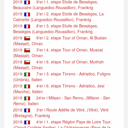
2019
9'er i 1. etape Etoile de Bessèges,
Beaucaire (Languedoc-Roussillon), Frankrig
2019
2'er i 2. etape Etoile de Bessèges, La
Calmette (Languedoc-Roussillon), Frankrig
2019
8'er i 3. etape Etoile de Bessèges,
Bessèges (Languedoc-Roussillon), Frankrig
2019
9'er i 2. etape Tour of Oman, Al Bustan
(Masqat), Oman
2019
3'er i 4. etape Tour of Oman, Muscat
(Masqat), Oman
2019
4'er i 6. etape Tour of Oman, Muttrah
(Masqat), Oman
2019
7'er i 3. etape Tirreno - Adriatico, Foligno
(Umbria), Italien
2019
4'er i 6. etape Tirreno - Adriatico, Jesi
(Marche), Italien
2019
24'er i Milaan - San Remo,
(Milano - San
Remo)
, Italien
2019
3'er i Route Adélie de Vitré,
(Vitré)
, Vitré
(Bretagne), Frankrig
2019
4'er i 1. etape Région Pays de Loire Tour,
(Circuit Cycliste Sarthe)
, La Châtaigneraie (Pays de la