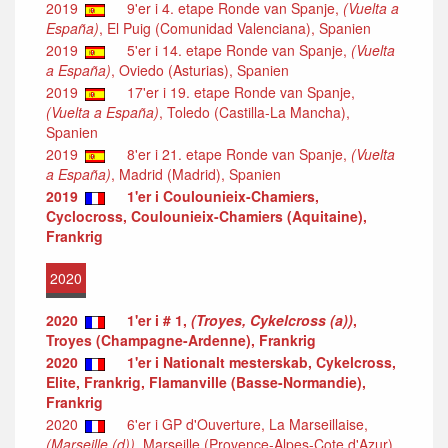
2019
9'er i 4. etape Ronde van Spanje,
(Vuelta a
España)
, El Puig (Comunidad Valenciana), Spanien
2019
5'er i 14. etape Ronde van Spanje,
(Vuelta
a España)
, Oviedo (Asturias), Spanien
2019
17'er i 19. etape Ronde van Spanje,
(Vuelta a España)
, Toledo (Castilla-La Mancha),
Spanien
2019
8'er i 21. etape Ronde van Spanje,
(Vuelta
a España)
, Madrid (Madrid), Spanien
2019
1'er i Coulounieix-Chamiers,
Cyclocross, Coulounieix-Chamiers (Aquitaine),
Frankrig
2020
2020
1'er i # 1,
(Troyes, Cykelcross (a))
,
Troyes (Champagne-Ardenne), Frankrig
2020
1'er i Nationalt mesterskab, Cykelcross,
Elite, Frankrig, Flamanville (Basse-Normandie),
Frankrig
2020
6'er i GP d'Ouverture, La Marseillaise,
(Marseille (d))
, Marseille (Provence-Alpes-Cote d'Azur),