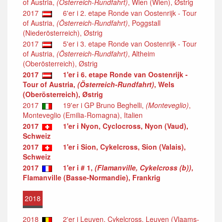
of Austria,
(Österreich-Rundfahrt)
, Wien (Wien), Østrig
2017
6'er i 2. etape Ronde van Oostenrijk - Tour
of Austria,
(Österreich-Rundfahrt)
, Poggstall
(Niederösterreich), Østrig
2017
5'er i 3. etape Ronde van Oostenrijk - Tour
of Austria,
(Österreich-Rundfahrt)
, Altheim
(Oberösterreich), Østrig
2017
1'er i 6. etape Ronde van Oostenrijk -
Tour of Austria,
(Österreich-Rundfahrt)
, Wels
(Oberösterreich), Østrig
2017
19'er i GP Bruno Beghelli,
(Monteveglio)
,
Monteveglio (Emilia-Romagna), Italien
2017
1'er i Nyon, Cyclocross, Nyon (Vaud),
Schweiz
2017
1'er i Sion, Cykelcross, Sion (Valais),
Schweiz
2017
1'er i # 1,
(Flamanville, Cykelcross (b))
,
Flamanville (Basse-Normandie), Frankrig
2018
2018
2'er i Leuven, Cykelcross, Leuven (Vlaams-