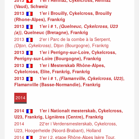
2013
1'er i Rennaz, Cykelcross, Rennaz
(Vaud), Schweiz
2013
1'er i Brouilly, Cykelcross, Brouilly
(Rhone-Alpes), Frankrig
2013
1'er i # 1,
(Quelneuc, Cykelcross, U23
(a))
, Quelneuc (Bretagne), Frankrig
2013
2'er i Parc de la combe à la Serpent,
(Dijon, Cykelcross)
, Dijon (Bourgogne), Frankrig
2013
1'er i Perrigny-sur-Loire, Cykelcross,
Perrigny-sur-Loire (Bourgogne), Frankrig
2013
1'er i Mesterskab Rhône-Alpes,
Cykelcross, Elite, Frankrig, Frankrig
2013
1'er i # 1,
(Flamanville, Cykelcross, U23)
,
Flamanville (Basse-Normandie), Frankrig
2014
2014
1'er i Nationalt mesterskab, Cykelcross,
U23, Frankrig, Lignières (Centre), Frankrig
2014
22'er i Verdensmesterskab, Cykelcross,
U23, Hoogerheide (Noord-Brabant), Holland
2014
3'er i 2. etape Rhône-Alpes Isère Tour,