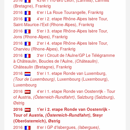
2016
43'er i Tro-Bro Léon,
(Lannilis)
, Lannilis
(Bretagne), Frankrig
2016
6'er i La Roue Tourangelle, Frankrig
2016
4'er i 2. etape Rhône-Alpes Isère Tour,
Saint-Maurice-l'Exil (Rhone-Alpes), Frankrig
2016
5'er i 3. etape Rhône-Alpes Isère Tour,
Jons (Rhone-Alpes), Frankrig
2016
2'er i 4. etape Rhône-Alpes Isère Tour,
Charvieu (Rhone-Alpes), Frankrig
2016
3'er i Circuit de l'Aulne/GP Le Télégramme
à Châteaulin, Boucles de l'Aulne,
(Châteaulin)
,
Châteaulin (Bretagne), Frankrig
2016
5'er i 1. etape Ronde van Luxemburg,
(Tour de Luxembourg)
, Luxembourg (Luxembourg),
Luxembourg
2016
4'er i 1. etape Ronde van Oostenrijk - Tour
of Austria,
(Österreich-Rundfahrt)
, Salzburg (Salzburg),
Østrig
2016
1'er i 2. etape Ronde van Oostenrijk -
Tour of Austria,
(Österreich-Rundfahrt)
, Steyr
(Oberösterreich), Østrig
2016
8'er i GP d'Isbergues,
(Isbergues)
,