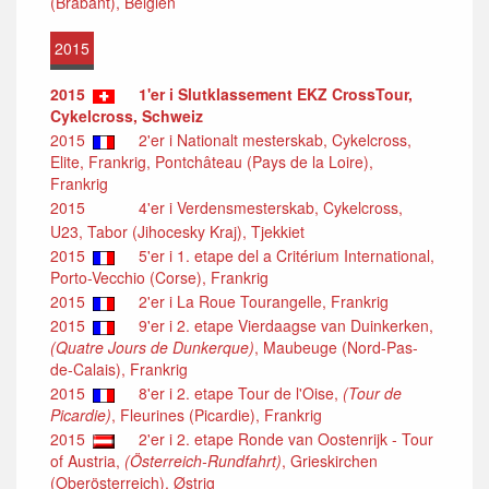
(Brabant), Belgien
2015
2015
1'er i Slutklassement EKZ CrossTour,
Cykelcross, Schweiz
2015
2'er i Nationalt mesterskab, Cykelcross,
Elite, Frankrig, Pontchâteau (Pays de la Loire),
Frankrig
2015
4'er i Verdensmesterskab, Cykelcross,
U23, Tabor (Jihocesky Kraj), Tjekkiet
2015
5'er i 1. etape del a Critérium International,
Porto-Vecchio (Corse), Frankrig
2015
2'er i La Roue Tourangelle, Frankrig
2015
9'er i 2. etape Vierdaagse van Duinkerken,
(Quatre Jours de Dunkerque)
, Maubeuge (Nord-Pas-
de-Calais), Frankrig
2015
8'er i 2. etape Tour de l'Oise,
(Tour de
Picardie)
, Fleurines (Picardie), Frankrig
2015
2'er i 2. etape Ronde van Oostenrijk - Tour
of Austria,
(Österreich-Rundfahrt)
, Grieskirchen
(Oberösterreich), Østrig