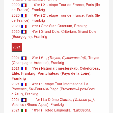
2020
16'er i 21. etape Tour de France, Paris (Ile-
de-France), Frankrig
2020
16'er i 21. etape Tour de France, Paris (Ile-
de-France), Frankrig
2020
2'er i Crito'Star, Criterium, Frankrig
2020
4'er i Grand Dole, Criterium, Grand Dole
(Bourgogne), Frankrig
2021
2021
2'er i # 1,
(Troyes, Cykelcross (a))
, Troyes
(Champagne-Ardenne), Frankrig
2021
1'er i Nationalt mesterskab, Cykelcross,
Elite, Frankrig, Pontchâteau (Pays de la Loire),
Frankrig
2021
4'er i 1. etape Tour International La
Provence, Six-Fours-la-Plage (Provence-Alpes-Cote
d'Azur), Frankrig
2021
11'er i La Drôme Classic,
(Valence (a))
,
Valence (Rhone-Alpes), Frankrig
2021
18'er i Trofeo Laigueglia,
(Laigueglia)
,