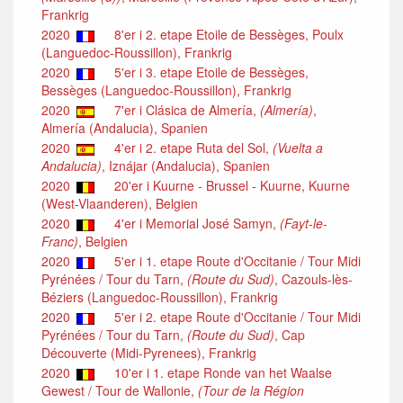
Frankrig
2020
8'er i 2. etape Etoile de Bessèges, Poulx
(Languedoc-Roussillon), Frankrig
2020
5'er i 3. etape Etoile de Bessèges,
Bessèges (Languedoc-Roussillon), Frankrig
2020
7'er i Clásica de Almería,
(Almería)
,
Almería (Andalucia), Spanien
2020
4'er i 2. etape Ruta del Sol,
(Vuelta a
Andalucia)
, Iznájar (Andalucia), Spanien
2020
20'er i Kuurne - Brussel - Kuurne, Kuurne
(West-Vlaanderen), Belgien
2020
4'er i Memorial José Samyn,
(Fayt-le-
Franc)
, Belgien
2020
5'er i 1. etape Route d'Occitanie / Tour Midi
Pyrénées / Tour du Tarn,
(Route du Sud)
, Cazouls-lès-
Béziers (Languedoc-Roussillon), Frankrig
2020
5'er i 2. etape Route d'Occitanie / Tour Midi
Pyrénées / Tour du Tarn,
(Route du Sud)
, Cap
Découverte (Midi-Pyrenees), Frankrig
2020
10'er i 1. etape Ronde van het Waalse
Gewest / Tour de Wallonie,
(Tour de la Région