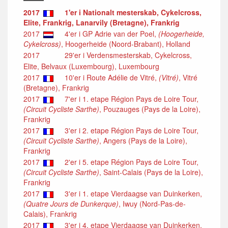
2017
1'er i Nationalt mesterskab, Cykelcross,
Elite, Frankrig, Lanarvily (Bretagne), Frankrig
2017
4'er i GP Adrie van der Poel,
(Hoogerheide,
Cykelcross)
, Hoogerheide (Noord-Brabant), Holland
2017
29'er i Verdensmesterskab, Cykelcross,
Elite, Belvaux (Luxembourg), Luxembourg
2017
10'er i Route Adélie de Vitré,
(Vitré)
, Vitré
(Bretagne), Frankrig
2017
7'er i 1. etape Région Pays de Loire Tour,
(Circuit Cycliste Sarthe)
, Pouzauges (Pays de la Loire),
Frankrig
2017
3'er i 2. etape Région Pays de Loire Tour,
(Circuit Cycliste Sarthe)
, Angers (Pays de la Loire),
Frankrig
2017
2'er i 5. etape Région Pays de Loire Tour,
(Circuit Cycliste Sarthe)
, Saint-Calais (Pays de la Loire),
Frankrig
2017
3'er i 1. etape Vierdaagse van Duinkerken,
(Quatre Jours de Dunkerque)
, Iwuy (Nord-Pas-de-
Calais), Frankrig
2017
3'er i 4. etape Vierdaagse van Duinkerken,