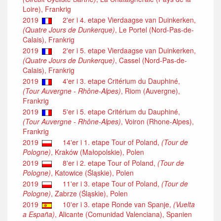
Loire), Frankrig
2019
2'er i 4. etape Vierdaagse van Duinkerken,
(Quatre Jours de Dunkerque)
, Le Portel (Nord-Pas-de-
Calais), Frankrig
2019
2'er i 5. etape Vierdaagse van Duinkerken,
(Quatre Jours de Dunkerque)
, Cassel (Nord-Pas-de-
Calais), Frankrig
2019
4'er i 3. etape Critérium du Dauphiné,
(Tour Auvergne - Rhône-Alpes)
, Riom (Auvergne),
Frankrig
2019
5'er i 5. etape Critérium du Dauphiné,
(Tour Auvergne - Rhône-Alpes)
, Voiron (Rhone-Alpes),
Frankrig
2019
14'er i 1. etape Tour of Poland,
(Tour de
Pologne)
, Kraków (Małopolskie), Polen
2019
8'er i 2. etape Tour of Poland,
(Tour de
Pologne)
, Katowice (Śląskie), Polen
2019
11'er i 3. etape Tour of Poland,
(Tour de
Pologne)
, Zabrze (Śląskie), Polen
2019
10'er i 3. etape Ronde van Spanje,
(Vuelta
a España)
, Alicante (Comunidad Valenciana), Spanien