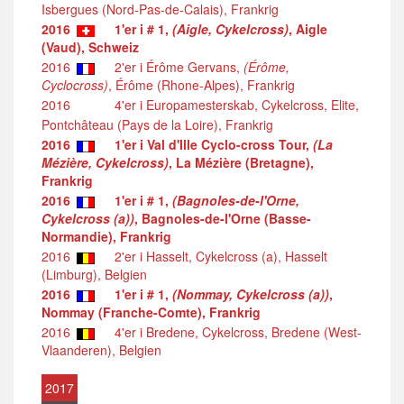
Isbergues (Nord-Pas-de-Calais), Frankrig
2016
1'er i # 1,
(Aigle, Cykelcross)
, Aigle
(Vaud), Schweiz
2016
2'er i Érôme Gervans,
(Érôme,
Cyclocross)
, Érôme (Rhone-Alpes), Frankrig
2016
4'er i Europamesterskab, Cykelcross, Elite,
Pontchâteau (Pays de la Loire), Frankrig
2016
1'er i Val d'Ille Cyclo-cross Tour,
(La
Mézière, Cykelcross)
, La Mézière (Bretagne),
Frankrig
2016
1'er i # 1,
(Bagnoles-de-l'Orne,
Cykelcross (a))
, Bagnoles-de-l'Orne (Basse-
Normandie), Frankrig
2016
2'er i Hasselt, Cykelcross (a), Hasselt
(Limburg), Belgien
2016
1'er i # 1,
(Nommay, Cykelcross (a))
,
Nommay (Franche-Comte), Frankrig
2016
4'er i Bredene, Cykelcross, Bredene (West-
Vlaanderen), Belgien
2017