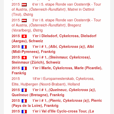
2015
6'er i 5. etape Ronde van Oostenrijk - Tour
of Austria,
(Österreich-Rundfahrt)
, Matrei in Osttirol
(Tirol), Østrig
2015
3'er i 8. etape Ronde van Oostenrijk - Tour
of Austria,
(Österreich-Rundfahrt)
, Bregenz
(Vorarlberg), Østrig
2015
1'er i Dielsdorf, Cykelcross, Dielsdorf
(Aargau), Schweiz
2015
1'er i # 1,
(Albi, Cykelcross (a))
, Albi
(Midi-Pyrenees), Frankrig
2015
1'er i # 1,
(Steinmaur, Cykelcross)
,
Steinmaur (Zürich), Schweiz
2015
1'er i Marle, Cykelcross, Marle (Picardie),
Frankrig
2015
18'er i Europamesterskab, Cykelcross,
Elite, Huijbergen (Noord-Brabant), Holland
2015
1'er i # 1,
(Quelneuc, Cykelcross (a))
,
Quelneuc (Bretagne), Frankrig
2015
1'er i # 1,
(Pierric, Cykelcross (a))
, Pierric
(Pays de la Loire), Frankrig
2015
1'er i Val d'Ille Cyclo-cross Tour,
(La