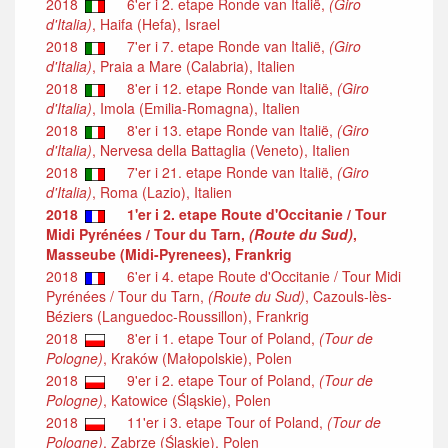
2018
6'er i 2. etape Ronde van Italië,
(Giro
d'Italia)
, Haifa (Hefa), Israel
2018
7'er i 7. etape Ronde van Italië,
(Giro
d'Italia)
, Praia a Mare (Calabria), Italien
2018
8'er i 12. etape Ronde van Italië,
(Giro
d'Italia)
, Imola (Emilia-Romagna), Italien
2018
8'er i 13. etape Ronde van Italië,
(Giro
d'Italia)
, Nervesa della Battaglia (Veneto), Italien
2018
7'er i 21. etape Ronde van Italië,
(Giro
d'Italia)
, Roma (Lazio), Italien
2018
1'er i 2. etape Route d'Occitanie / Tour
Midi Pyrénées / Tour du Tarn,
(Route du Sud)
,
Masseube (Midi-Pyrenees), Frankrig
2018
6'er i 4. etape Route d'Occitanie / Tour Midi
Pyrénées / Tour du Tarn,
(Route du Sud)
, Cazouls-lès-
Béziers (Languedoc-Roussillon), Frankrig
2018
8'er i 1. etape Tour of Poland,
(Tour de
Pologne)
, Kraków (Małopolskie), Polen
2018
9'er i 2. etape Tour of Poland,
(Tour de
Pologne)
, Katowice (Śląskie), Polen
2018
11'er i 3. etape Tour of Poland,
(Tour de
Pologne)
, Zabrze (Śląskie), Polen