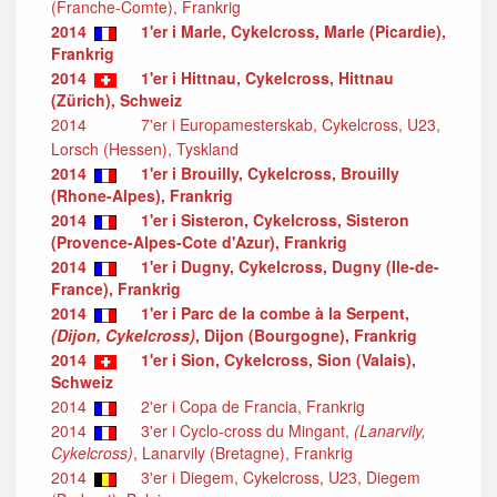
(Franche-Comte), Frankrig
2014
1'er i Marle, Cykelcross, Marle (Picardie),
Frankrig
2014
1'er i Hittnau, Cykelcross, Hittnau
(Zürich), Schweiz
2014
7'er i Europamesterskab, Cykelcross, U23,
Lorsch (Hessen), Tyskland
2014
1'er i Brouilly, Cykelcross, Brouilly
(Rhone-Alpes), Frankrig
2014
1'er i Sisteron, Cykelcross, Sisteron
(Provence-Alpes-Cote d'Azur), Frankrig
2014
1'er i Dugny, Cykelcross, Dugny (Ile-de-
France), Frankrig
2014
1'er i Parc de la combe à la Serpent,
(Dijon, Cykelcross)
, Dijon (Bourgogne), Frankrig
2014
1'er i Sion, Cykelcross, Sion (Valais),
Schweiz
2014
2'er i Copa de Francia, Frankrig
2014
3'er i Cyclo-cross du Mingant,
(Lanarvily,
Cykelcross)
, Lanarvily (Bretagne), Frankrig
2014
3'er i Diegem, Cykelcross, U23, Diegem