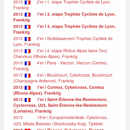
2013
2'er i 1. etape Trophée Cycliste de Lyon,
Frankrig
2013
1'er i 2. etape Trophée Cycliste de Lyon,
Frankrig
2013
1'er i 3. etape Trophée Cycliste de Lyon,
Frankrig
2013
2'er i Slutklassement Trophée Cycliste de
Lyon, Frankrig
2013
2'er i 4. etape Rhône-Alpes Isère Tour,
Charvieux (Rhone-Alpes), Frankrig
2013
4'er i Paris - Vierzon, Vierzon (Centre),
Frankrig
2013
4'er i Boulzicourt, Cykelcross, Boulzicourt
(Champagne-Ardenne), Frankrig
2013
1'er i Cormoz, Cykelcross, Cormoz
(Rhone-Alpes), Frankrig
2013
1'er i Saint-Étienne-lès-Remiremont,
Cyclocross, U23, Saint-Étienne-lès-Remiremont
(Lorraine), Frankrig
2013
19'er i Europamesterskab, Cykelcross,
U23, Mlada Boleslav (Stredocesky Kraj), Tjekkiet