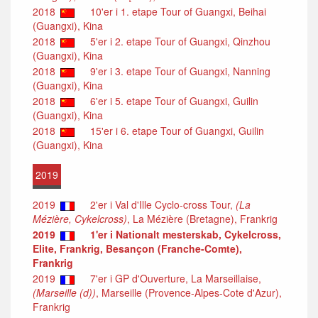
2018
10'er i 1. etape Tour of Guangxi, Beihai
(Guangxi), Kina
2018
5'er i 2. etape Tour of Guangxi, Qinzhou
(Guangxi), Kina
2018
9'er i 3. etape Tour of Guangxi, Nanning
(Guangxi), Kina
2018
6'er i 5. etape Tour of Guangxi, Guilin
(Guangxi), Kina
2018
15'er i 6. etape Tour of Guangxi, Guilin
(Guangxi), Kina
2019
2019
2'er i Val d'Ille Cyclo-cross Tour,
(La
Mézière, Cykelcross)
, La Mézière (Bretagne), Frankrig
2019
1'er i Nationalt mesterskab, Cykelcross,
Elite, Frankrig, Besançon (Franche-Comte),
Frankrig
2019
7'er i GP d'Ouverture, La Marseillaise,
(Marseille (d))
, Marseille (Provence-Alpes-Cote d'Azur),
Frankrig