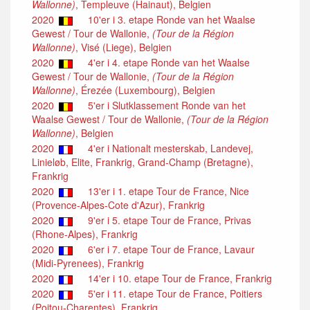
Wallonne)
, Templeuve (Hainaut), Belgien
2020
10'er i 3. etape Ronde van het Waalse
Gewest / Tour de Wallonie,
(Tour de la Région
Wallonne)
, Visé (Liege), Belgien
2020
4'er i 4. etape Ronde van het Waalse
Gewest / Tour de Wallonie,
(Tour de la Région
Wallonne)
, Érezée (Luxembourg), Belgien
2020
5'er i Slutklassement Ronde van het
Waalse Gewest / Tour de Wallonie,
(Tour de la Région
Wallonne)
, Belgien
2020
4'er i Nationalt mesterskab, Landevej,
Linieløb, Elite, Frankrig, Grand-Champ (Bretagne),
Frankrig
2020
13'er i 1. etape Tour de France, Nice
(Provence-Alpes-Cote d'Azur), Frankrig
2020
9'er i 5. etape Tour de France, Privas
(Rhone-Alpes), Frankrig
2020
6'er i 7. etape Tour de France, Lavaur
(Midi-Pyrenees), Frankrig
2020
14'er i 10. etape Tour de France, Frankrig
2020
5'er i 11. etape Tour de France, Poitiers
(Poitou-Charentes), Frankrig