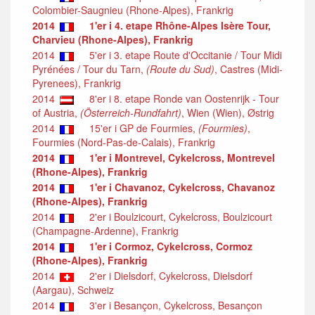
Colombier-Saugnieu (Rhone-Alpes), Frankrig
2014
1'er i 4. etape Rhône-Alpes Isère Tour,
Charvieu (Rhone-Alpes), Frankrig
2014
5'er i 3. etape Route d'Occitanie / Tour Midi
Pyrénées / Tour du Tarn,
(Route du Sud)
, Castres (Midi-
Pyrenees), Frankrig
2014
8'er i 8. etape Ronde van Oostenrijk - Tour
of Austria,
(Österreich-Rundfahrt)
, Wien (Wien), Østrig
2014
15'er i GP de Fourmies,
(Fourmies)
,
Fourmies (Nord-Pas-de-Calais), Frankrig
2014
1'er i Montrevel, Cykelcross, Montrevel
(Rhone-Alpes), Frankrig
2014
1'er i Chavanoz, Cykelcross, Chavanoz
(Rhone-Alpes), Frankrig
2014
2'er i Boulzicourt, Cykelcross, Boulzicourt
(Champagne-Ardenne), Frankrig
2014
1'er i Cormoz, Cykelcross, Cormoz
(Rhone-Alpes), Frankrig
2014
2'er i Dielsdorf, Cykelcross, Dielsdorf
(Aargau), Schweiz
2014
3'er i Besançon, Cykelcross, Besançon