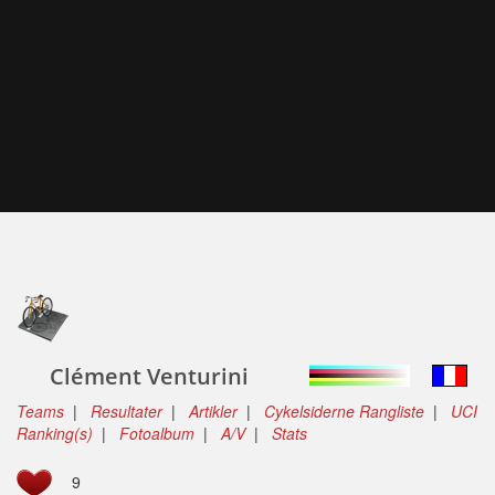
Clément Venturini
Teams
|
Resultater
|
Artikler
|
Cykelsiderne Rangliste
|
UCI
Ranking(s)
|
Fotoalbum
|
A/V
|
Stats
9