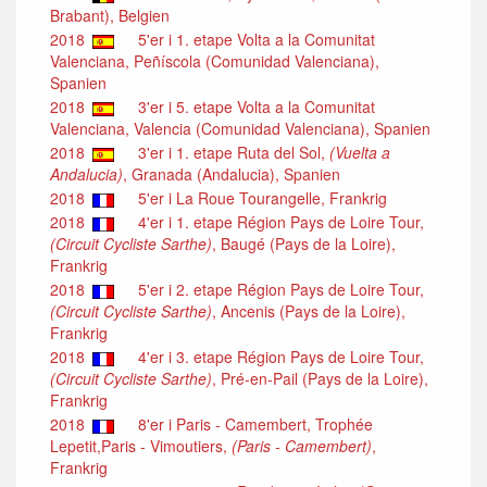
Brabant), Belgien
2018
5'er i 1. etape Volta a la Comunitat
Valenciana, Peñíscola (Comunidad Valenciana),
Spanien
2018
3'er i 5. etape Volta a la Comunitat
Valenciana, Valencia (Comunidad Valenciana), Spanien
2018
3'er i 1. etape Ruta del Sol,
(Vuelta a
Andalucia)
, Granada (Andalucia), Spanien
2018
5'er i La Roue Tourangelle, Frankrig
2018
4'er i 1. etape Région Pays de Loire Tour,
(Circuit Cycliste Sarthe)
, Baugé (Pays de la Loire),
Frankrig
2018
5'er i 2. etape Région Pays de Loire Tour,
(Circuit Cycliste Sarthe)
, Ancenis (Pays de la Loire),
Frankrig
2018
4'er i 3. etape Région Pays de Loire Tour,
(Circuit Cycliste Sarthe)
, Pré-en-Pail (Pays de la Loire),
Frankrig
2018
8'er i Paris - Camembert, Trophée
Lepetit,Paris - Vimoutiers,
(Paris - Camembert)
,
Frankrig