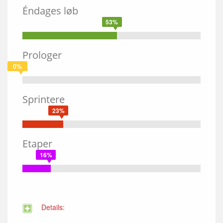
Éndages løb
53%
Prologer
0%
Sprintere
23%
Etaper
16%
Details: