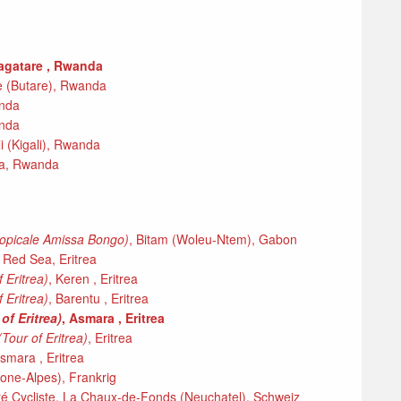
yagatare , Rwanda
e (Butare), Rwanda
anda
anda
i (Kigali), Rwanda
da, Rwanda
ropicale Amissa Bongo)
, Bitam (Woleu-Ntem), Gabon
 Red Sea, Eritrea
f Eritrea)
, Keren , Eritrea
f Eritrea)
, Barentu , Eritrea
of Eritrea)
, Asmara , Eritrea
(Tour of Eritrea)
, Eritrea
Asmara , Eritrea
hone-Alpes), Frankrig
é Cycliste, La Chaux-de-Fonds (Neuchatel), Schweiz