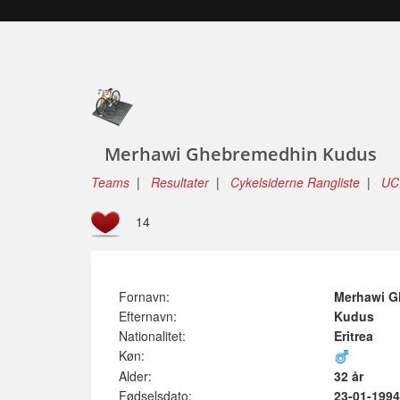
Merhawi Ghebremedhin Kudus
Teams
|
Resultater
|
Cykelsiderne Rangliste
|
UCI
14
Fornavn:
Merhawi G
Efternavn:
Kudus
Nationalitet:
Eritrea
Køn:
Alder:
32 år
Fødselsdato:
23-01-1994