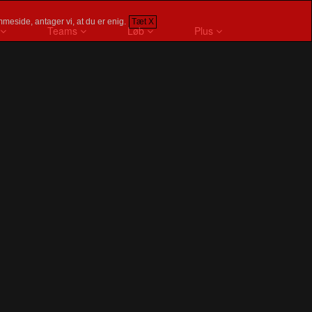
meside, antager vi, at du er enig.
Tæt X
Teams
Løb
Plus