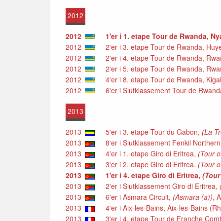
2012
2012
1'er i 1. etape Tour de Rwanda, N
2012
2'er i 3. etape Tour de Rwanda, Huy
2012
2'er i 4. etape Tour de Rwanda, Rw
2012
2'er i 5. etape Tour de Rwanda, Rw
2012
4'er i 8. etape Tour de Rwanda, Kigal
2012
6'er i Slutklassement Tour de Rwan
2013
2013
5'er i 3. etape Tour du Gabon,
(La T
2013
8'er i Slutklassement Fenkil Northern
2013
4'er i 1. etape Giro di Eritrea,
(Tour o
2013
3'er i 2. etape Giro di Eritrea,
(Tour o
2013
1'er i 4. etape Giro di Eritrea,
(Tour 
2013
2'er i Slutklassement Giro di Eritrea,
2013
6'er i Asmara Circuit,
(Asmara (a))
, 
2013
4'er i Aix-les-Bains, Aix-les-Bains (R
2013
3'er i 4. etape Tour de Franche Comt