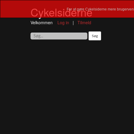
Cykelsiderne
For at gøre Cykelsiderne mere brugervenl
Velkommen
Log in
|
Tilmeld