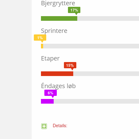
Bjergryttere
17%
Sprintere
1%
Etaper
15%
Éndages løb
6%
Details: