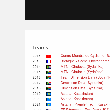
Teams
2013
Centre Mondial du Cyclisme (Sc
2013
Bretagne - Séché Environnement
2014
MTN - Qhubeka (Sydafrika)
2015
MTN - Qhubeka (Sydafrika)
2016
Team Dimension Data (Sydafri
2017
Dimension Data (Sydafrika)
2018
Dimension Data (Sydafrika)
2019
Astana (Kasakhstan)
2020
Astana (Kasakhstan)
2021
Astana - Premier Tech (Kasakh
2022
EF Education - EasyPost (USA