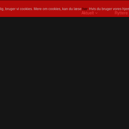
ig, bruger vi cookies. Mere om cookies, kan du læse
her
. Hvis du bruger vores hjem
Aktuelt
Ryttere