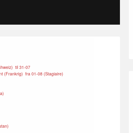
hweiz) til 31-07
 (Frankrig) fra 01-08 (Stagiaire)
ka)
stan)
)