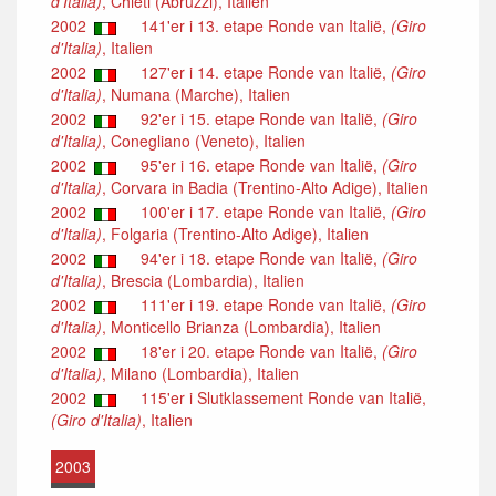
d'Italia)
, Chieti (Abruzzi), Italien
2002
141'er i 13. etape Ronde van Italië,
(Giro
d'Italia)
, Italien
2002
127'er i 14. etape Ronde van Italië,
(Giro
d'Italia)
, Numana (Marche), Italien
2002
92'er i 15. etape Ronde van Italië,
(Giro
d'Italia)
, Conegliano (Veneto), Italien
2002
95'er i 16. etape Ronde van Italië,
(Giro
d'Italia)
, Corvara in Badia (Trentino-Alto Adige), Italien
2002
100'er i 17. etape Ronde van Italië,
(Giro
d'Italia)
, Folgaria (Trentino-Alto Adige), Italien
2002
94'er i 18. etape Ronde van Italië,
(Giro
d'Italia)
, Brescia (Lombardia), Italien
2002
111'er i 19. etape Ronde van Italië,
(Giro
d'Italia)
, Monticello Brianza (Lombardia), Italien
2002
18'er i 20. etape Ronde van Italië,
(Giro
d'Italia)
, Milano (Lombardia), Italien
2002
115'er i Slutklassement Ronde van Italië,
(Giro d'Italia)
, Italien
2003