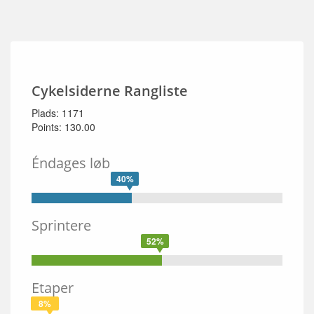
Cykelsiderne Rangliste
Plads: 1171
Points: 130.00
Éndages løb
40%
Sprintere
52%
Etaper
8%