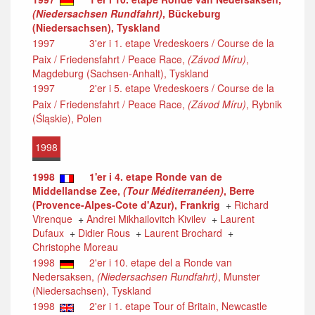
(Niedersachsen Rundfahrt)
, Bückeburg
(Niedersachsen), Tyskland
1997
3'er i 1. etape Vredeskoers / Course de la
Paix / Friedensfahrt / Peace Race,
(Závod Míru)
,
Magdeburg (Sachsen-Anhalt), Tyskland
1997
2'er i 5. etape Vredeskoers / Course de la
Paix / Friedensfahrt / Peace Race,
(Závod Míru)
, Rybnik
(Śląskie), Polen
1998
1998
1'er i 4. etape Ronde van de
Middellandse Zee,
(Tour Méditerranéen)
, Berre
(Provence-Alpes-Cote d'Azur), Frankrig
+
Richard
Virenque
+
Andrei Mikhailovitch Kivilev
+
Laurent
Dufaux
+
Didier Rous
+
Laurent Brochard
+
Christophe Moreau
1998
2'er i 10. etape del a Ronde van
Nedersaksen,
(Niedersachsen Rundfahrt)
, Munster
(Niedersachsen), Tyskland
1998
2'er i 1. etape Tour of Britain, Newcastle