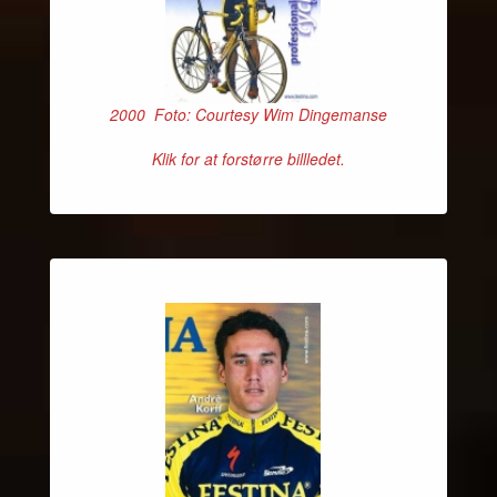
2000 Foto: Courtesy Wim Dingemanse
Klik for at forstørre billledet.