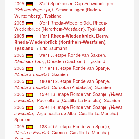
2005
3'er i Sparkassen Cup-Schwenningen,
(Schwenningen (a))
, Schwenningen (Baden-
Wurttemberg), Tyskland
2005
3'er i Rheda-Wiedenbrück, Rheda-
Wiedenbrück (Nordrhein-Westfalen), Tyskland
2005
1'er i Rheda-Wiedenbrück, Derny,
Rheda-Wiedenbrück (Nordrhein-Westfalen),
Tyskland
+
Eric Baumann
2005
3'er i 5. etape Ronde van Saksen,
(Sachsen Tour)
, Dresden (Sachsen), Tyskland
2005
114'er i 1. etape Ronde van Spanje,
(Vuelta a España)
, Spanien
2005
180'er i 2. etape Ronde van Spanje,
(Vuelta a España)
, Córdoba (Andalucia), Spanien
2005
15'er i 3. etape Ronde van Spanje,
(Vuelta
a España)
, Puertollano (Castilla-La Mancha), Spanien
2005
25'er i 4. etape Ronde van Spanje,
(Vuelta
a España)
, Argamasilla de Alba (Castilla-La Mancha),
Spanien
2005
183'er i 5. etape Ronde van Spanje,
(Vuelta a España)
, Cuenca (Castilla-La Mancha),
Spanien