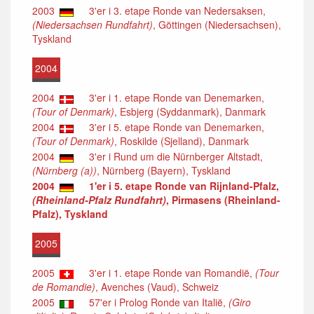
2003
3'er i 3. etape Ronde van Nedersaksen,
(Niedersachsen Rundfahrt)
, Göttingen (Niedersachsen),
Tyskland
2004
2004
3'er i 1. etape Ronde van Denemarken,
(Tour of Denmark)
, Esbjerg (Syddanmark), Danmark
2004
3'er i 5. etape Ronde van Denemarken,
(Tour of Denmark)
, Roskilde (Sjelland), Danmark
2004
3'er i Rund um die Nürnberger Altstadt,
(Nürnberg (a))
, Nürnberg (Bayern), Tyskland
2004
1'er i 5. etape Ronde van Rijnland-Pfalz,
(Rheinland-Pfalz Rundfahrt)
, Pirmasens (Rheinland-
Pfalz), Tyskland
2005
2005
3'er i 1. etape Ronde van Romandië,
(Tour
de Romandie)
, Avenches (Vaud), Schweiz
2005
57'er i Prolog Ronde van Italië,
(Giro