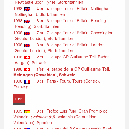
(Newcastle upon Tyne), Storbritannien
1998
4'er i 4. etape Tour of Britain, Nottingham
(Nottingham), Storbritannien
1998
3'er i 6. etape Tour of Britain, Reading
(Reading), Storbritannien
1998
7'er i 7. etape Tour of Britain, Chessington
(Greater London), Storbritannien
1998
3'er i 8. etape Tour of Britain, London
(Greater London), Storbritannien
1998
2'er i 1. etape GP Guillaume Tell, Baden
(Aargau), Schweiz
1998
1'er i 4. etape del a GP Guillaume Tell,
Meiringen (Obwalden), Schweiz
1998
9'er i Paris - Tours, Tours (Centre),
Frankrig
1999
1999
9'er i Trofeo Luis Puig, Gran Premio de
Valencia,
(Valencia (b))
, Valencia (Comunidad
Valenciana), Spanien
1999
4'er i 5. etape del B Commonwealth Bank