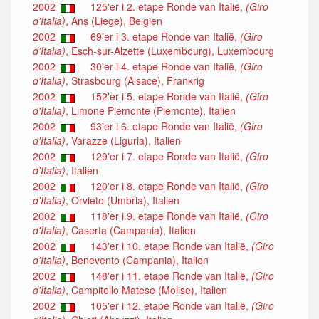
2002
125'er i 2. etape Ronde van Italië,
(Giro
d'Italia)
, Ans (Liege), Belgien
2002
69'er i 3. etape Ronde van Italië,
(Giro
d'Italia)
, Esch-sur-Alzette (Luxembourg), Luxembourg
2002
30'er i 4. etape Ronde van Italië,
(Giro
d'Italia)
, Strasbourg (Alsace), Frankrig
2002
152'er i 5. etape Ronde van Italië,
(Giro
d'Italia)
, Limone Piemonte (Piemonte), Italien
2002
93'er i 6. etape Ronde van Italië,
(Giro
d'Italia)
, Varazze (Liguria), Italien
2002
129'er i 7. etape Ronde van Italië,
(Giro
d'Italia)
, Italien
2002
120'er i 8. etape Ronde van Italië,
(Giro
d'Italia)
, Orvieto (Umbria), Italien
2002
118'er i 9. etape Ronde van Italië,
(Giro
d'Italia)
, Caserta (Campania), Italien
2002
143'er i 10. etape Ronde van Italië,
(Giro
d'Italia)
, Benevento (Campania), Italien
2002
148'er i 11. etape Ronde van Italië,
(Giro
d'Italia)
, Campitello Matese (Molise), Italien
2002
105'er i 12. etape Ronde van Italië,
(Giro