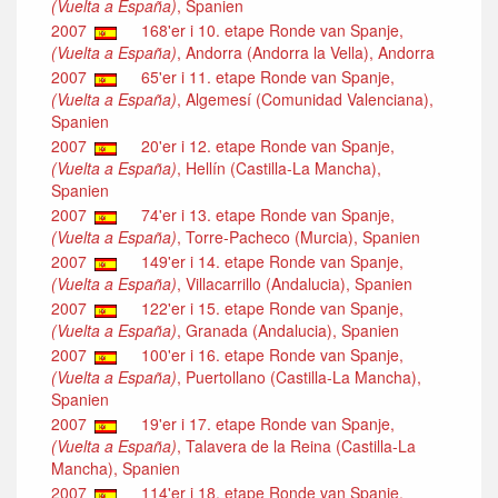
(Vuelta a España)
, Spanien
2007
168'er i 10. etape Ronde van Spanje,
(Vuelta a España)
, Andorra (Andorra la Vella), Andorra
2007
65'er i 11. etape Ronde van Spanje,
(Vuelta a España)
, Algemesí (Comunidad Valenciana),
Spanien
2007
20'er i 12. etape Ronde van Spanje,
(Vuelta a España)
, Hellín (Castilla-La Mancha),
Spanien
2007
74'er i 13. etape Ronde van Spanje,
(Vuelta a España)
, Torre-Pacheco (Murcia), Spanien
2007
149'er i 14. etape Ronde van Spanje,
(Vuelta a España)
, Villacarrillo (Andalucia), Spanien
2007
122'er i 15. etape Ronde van Spanje,
(Vuelta a España)
, Granada (Andalucia), Spanien
2007
100'er i 16. etape Ronde van Spanje,
(Vuelta a España)
, Puertollano (Castilla-La Mancha),
Spanien
2007
19'er i 17. etape Ronde van Spanje,
(Vuelta a España)
, Talavera de la Reina (Castilla-La
Mancha), Spanien
2007
114'er i 18. etape Ronde van Spanje,