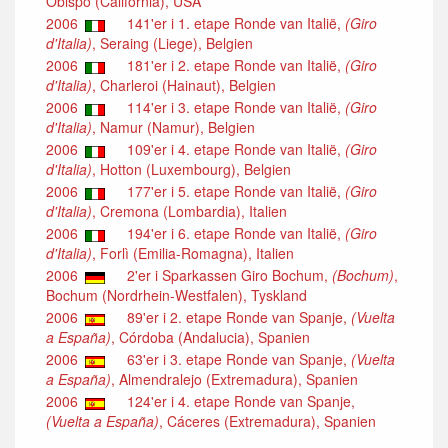
Obispo (California), USA
2006
141'er i 1. etape Ronde van Italië,
(Giro
d'Italia)
, Seraing (Liege), Belgien
2006
181'er i 2. etape Ronde van Italië,
(Giro
d'Italia)
, Charleroi (Hainaut), Belgien
2006
114'er i 3. etape Ronde van Italië,
(Giro
d'Italia)
, Namur (Namur), Belgien
2006
109'er i 4. etape Ronde van Italië,
(Giro
d'Italia)
, Hotton (Luxembourg), Belgien
2006
177'er i 5. etape Ronde van Italië,
(Giro
d'Italia)
, Cremona (Lombardia), Italien
2006
194'er i 6. etape Ronde van Italië,
(Giro
d'Italia)
, Forlì (Emilia-Romagna), Italien
2006
2'er i Sparkassen Giro Bochum,
(Bochum)
,
Bochum (Nordrhein-Westfalen), Tyskland
2006
89'er i 2. etape Ronde van Spanje,
(Vuelta
a España)
, Córdoba (Andalucia), Spanien
2006
63'er i 3. etape Ronde van Spanje,
(Vuelta
a España)
, Almendralejo (Extremadura), Spanien
2006
124'er i 4. etape Ronde van Spanje,
(Vuelta a España)
, Cáceres (Extremadura), Spanien