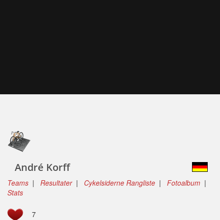
André Korff
Teams
|
Resultater
|
Cykelsiderne Rangliste
|
Fotoalbum
|
Stats
7