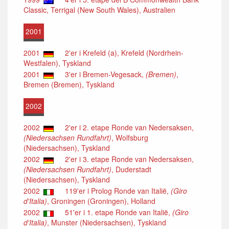
Classic, Terrigal (New South Wales), Australien
2001
2001
2'er i Krefeld (a), Krefeld (Nordrhein-
Westfalen), Tyskland
2001
3'er i Bremen-Vegesack,
(Bremen)
,
Bremen (Bremen), Tyskland
2002
2002
2'er i 2. etape Ronde van Nedersaksen,
(Niedersachsen Rundfahrt)
, Wolfsburg
(Niedersachsen), Tyskland
2002
2'er i 3. etape Ronde van Nedersaksen,
(Niedersachsen Rundfahrt)
, Duderstadt
(Niedersachsen), Tyskland
2002
119'er i Prolog Ronde van Italië,
(Giro
d'Italia)
, Groningen (Groningen), Holland
2002
51'er i 1. etape Ronde van Italië,
(Giro
d'Italia)
, Munster (Niedersachsen), Tyskland