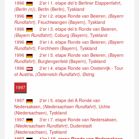
1996
2'er i 1. etape del b Berliner Etappenfahrt,
(Berlin (n))
, Berlin (Berlin), Tyskland
1996
2'er i 2. etape Ronde van Beieren,
(Bayern
Rundfahrt)
, Feuchtwangen (Bayern), Tyskland
1996
2'er i 3. etape del b Ronde van Beieren,
(Bayern Rundfahrt)
, Coburg (Bayern), Tyskland
1996
3'er i 4. etape Ronde van Beieren,
(Bayern
Rundfahrt)
, Forchheim (Bayern), Tyskland
1996
2'er i 5. etape Ronde van Beieren,
(Bayern
Rundfahrt)
, Burglengenfeld (Bayern), Tyskland
1996
2'er i 4. etape Ronde van Oostenrijk - Tour
of Austria,
(Österreich-Rundfahrt)
, Østrig
1997
1997
2'er i 5. etape del A Ronde van
Nedersaksen,
(Niedersachsen Rundfahrt)
, Uchte
(Niedersachsen), Tyskland
1997
3'er i 7. etape Ronde van Nedersaksen,
(Niedersachsen Rundfahrt)
, Duderstadt
(Niedersachsen), Tyskland
1997
1'er i 10. etape Ronde van Nedersaksen,