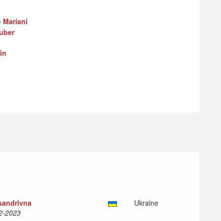
 Mariani
uber
in
ksandrivna
Ukraine
12-2023