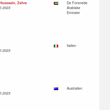
ussaain, Zahra
De Forenede
12-2023
Arabiske
Emirater
Italien
12-2023
Australien
12-2023