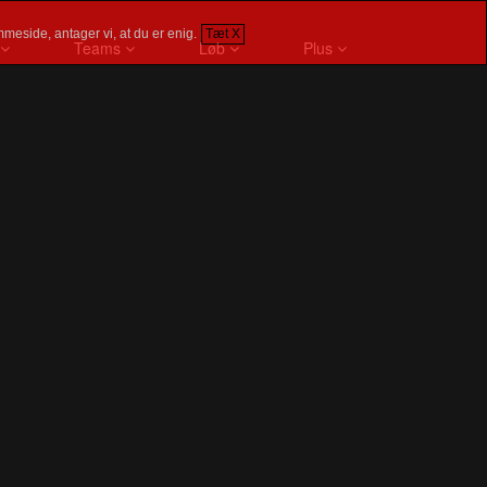
meside, antager vi, at du er enig.
Tæt X
Teams
Løb
Plus