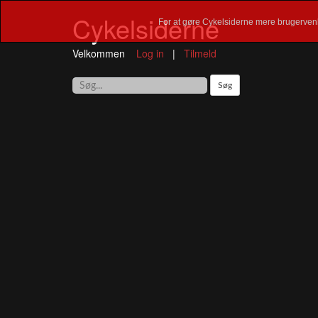
Cykelsiderne
For at gøre Cykelsiderne mere brugervenl
Velkommen
Log in
|
Tilmeld