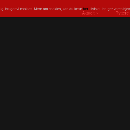
ig, bruger vi cookies. Mere om cookies, kan du læse
her
. Hvis du bruger vores hjem
Aktuelt
Ryttere