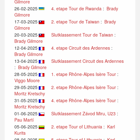
Gilmore
26-02-2025
4. etape Tour de Rwanda
:
Brady
Gilmore
17-03-2025
2. etape Tour de Taiwan
:
Brady
Gilmore
20-03-2025
Slutklassement Tour de Taiwan
:
Brady Gilmore
12-04-2025
4. etape Circuit des Ardennes
:
Brady Gilmore
13-04-2025
Slutklassement Circuit des Ardennes
:
Brady Gilmore
28-05-2025
1. etape Rhône-Alpes Isère Tour
:
Viggo Moore
29-05-2025
2. etape Rhône-Alpes Isère Tour
:
Moritz Kretschy
31-05-2025
4. etape Rhône-Alpes Isère Tour
:
Moritz Kretschy
01-06-2025
Slutklassement Závod Miru, U23
:
Pau Martí
05-06-2025
2. etape Tour of Lithuania
:
Karl
Kurits
08-06-2025
5. etape Tour of Lithuania
:
Karl