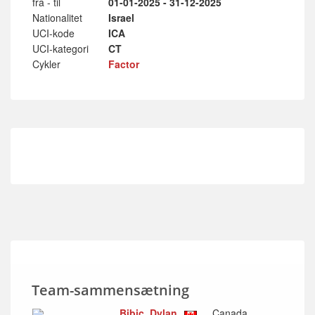
fra - til
01-01-2025 - 31-12-2025
Nationalitet
Israel
UCI-kode
ICA
UCI-kategori
CT
Cykler
Factor
Team-sammensætning
Bibic, Dylan
Canada